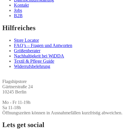
können
Kontakt
auf
Jobs
der
B2B
Produktseite
gewählt
Hilfreiches
werden
Store Locator
FAQ’s – Fragen und Antworten
Größenberater
Nachhaltigkeit bei WiDDA
Textil & Pflege Guide
Widerrufsbelehrung
Flagshipstore
Gärtnerstraße 24
10245 Berlin
Mo - Fr 11-19h
Sa 11-18h
Öffnungszeiten können in Ausnahmefällen kurzfristig abweichen.
Lets get social