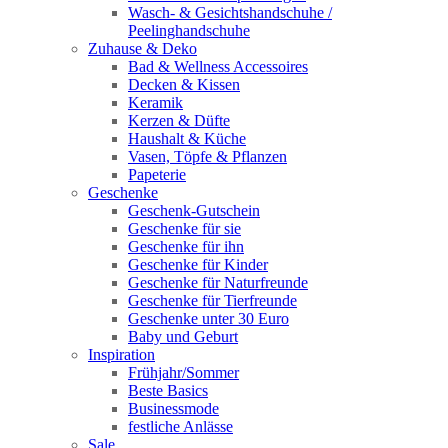
Wasch‑ & Gesichtshandschuhe /
Peelinghandschuhe
Zuhause & Deko
Bad & Wellness Accessoires
Decken & Kissen
Keramik
Kerzen & Düfte
Haushalt & Küche
Vasen, Töpfe & Pflanzen
Papeterie
Geschenke
Geschenk-Gutschein
Geschenke für sie
Geschenke für ihn
Geschenke für Kinder
Geschenke für Naturfreunde
Geschenke für Tierfreunde
Geschenke unter 30 Euro
Baby und Geburt
Inspiration
Frühjahr/Sommer
Beste Basics
Businessmode
festliche Anlässe
Sale