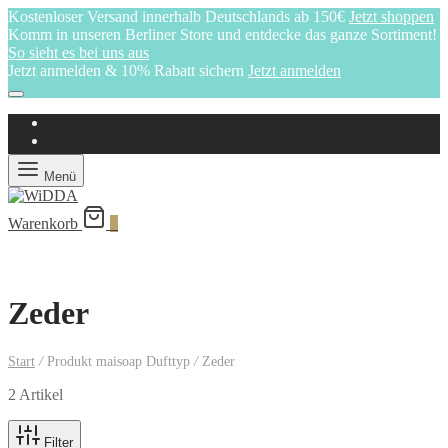
Kostenloser Versand innerhalb Deutschlands ab 150€
Jetzt shoppen
Komm in unseren Berliner Store und entdecke das ganze Sortiment!
So sieht es bei uns aus
Jetzt anmelden & 10% Rabatt sichern
Jetzt anmelden
Menü
Warenkorb
0
Zeder
Start
/
Produkt maisoap Dufttyp
/
Zeder
2 Artikel
Filter