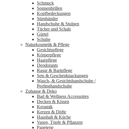
Schmuck
Sonnenbrillen
Kopfbedeckungen
Stirnbänder
Handschuhe & Stulpen
Tücher und Schals
Gürtel
Schuhe
Naturkosmetik & Pflege
Gesichtspflege
Körperpflege
Haarpflege
Deodorants
Rasur & Bartpflege
Sets & Geschenkpackungen
Wasch‑ & Gesichtshandschuhe /
Peelinghandschuhe
Zuhause & Deko
Bad & Wellness Accessoires
Decken & Kissen
Keramik
Kerzen & Düfte
Haushalt & Küche
Vasen, Töpfe & Pflanzen
Papeterie