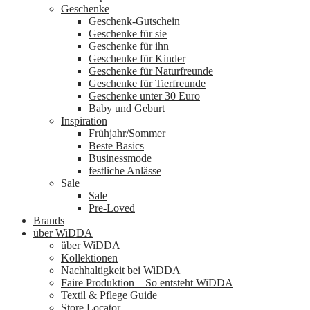
Geschenke
Geschenk-Gutschein
Geschenke für sie
Geschenke für ihn
Geschenke für Kinder
Geschenke für Naturfreunde
Geschenke für Tierfreunde
Geschenke unter 30 Euro
Baby und Geburt
Inspiration
Frühjahr/Sommer
Beste Basics
Businessmode
festliche Anlässe
Sale
Sale
Pre-Loved
Brands
über WiDDA
über WiDDA
Kollektionen
Nachhaltigkeit bei WiDDA
Faire Produktion – So entsteht WiDDA
Textil & Pflege Guide
Store Locator