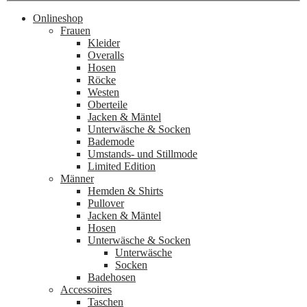
Onlineshop
Frauen
Kleider
Overalls
Hosen
Röcke
Westen
Oberteile
Jacken & Mäntel
Unterwäsche & Socken
Bademode
Umstands- und Stillmode
Limited Edition
Männer
Hemden & Shirts
Pullover
Jacken & Mäntel
Hosen
Unterwäsche & Socken
Unterwäsche
Socken
Badehosen
Accessoires
Taschen