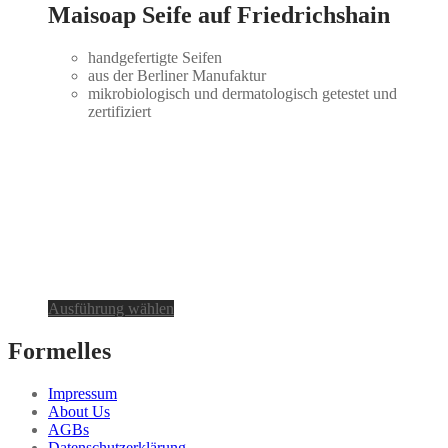
Maisoap Seife auf Friedrichshain
handgefertigte Seifen
aus der Berliner Manufaktur
mikrobiologisch und dermatologisch getestet und
zertifiziert
Dieses
Ausführung wählen
Produkt
weist
Formelles
mehrere
Varianten
Impressum
auf.
About Us
Die
AGBs
Optionen
Datenschutzerklärung