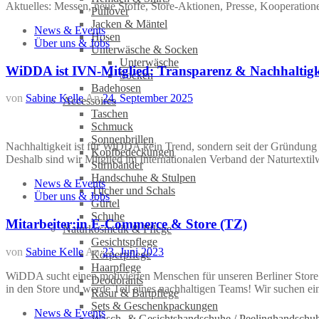
Aktuelles: Messen, neue Stoffe, Store-Aktionen, Presse, Kooperation
Pullover
Jacken & Mäntel
News & Events
Hosen
Über uns & Jobs
Unterwäsche & Socken
Unterwäsche
WiDDA ist IVN-Mitglied: Transparenz & Nachhaltigk
Socken
Badehosen
von
Sabine Kelle
An
24. September 2025
Accessoires
Taschen
Schmuck
Sonnenbrillen
Nachhaltigkeit ist für WiDDA kein Trend, sondern seit der Gründung 
Kopfbedeckungen
Deshalb sind wir Mitglied im Internationalen Verband der Naturtext
Stirnbänder
Handschuhe & Stulpen
News & Events
Tücher und Schals
Über uns & Jobs
Gürtel
Schuhe
Mitarbeiter:in E-Commerce & Store (TZ)
Naturkosmetik & Pflege
Gesichtspflege
von
Sabine Kelle
An
23. Juni 2023
Körperpflege
Haarpflege
WiDDA sucht einen motivierten Menschen für unseren Berliner Stor
Deodorants
in den Store und werde Teil eines nachhaltigen Teams! Wir suchen ein
Rasur & Bartpflege
Sets & Geschenkpackungen
News & Events
Wasch‑ & Gesichtshandschuhe / Peelinghandschu