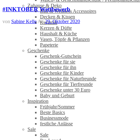
Zuhause & Deko
#INKTOBER Wettbewerb
Bad & Wellness Accessoires
Decken & Kissen
von
Sabine Kelle
An
29. Oktober 2020
Keramik
Kerzen & Düfte
Haushalt & Küche
Vasen, Töpfe & Pflanzen
Papeterie
Geschenke
Geschenk-Gutschein
Geschenke für sie
Geschenke für ihn
Geschenke für Kinder
Geschenke für Naturfreunde
Geschenke für Tierfreunde
Geschenke unter 30 Euro
Baby und Geburt
Inspiration
Frühjahr/Sommer
Beste Basics
Businessmode
festliche Anlässe
Sale
Sale