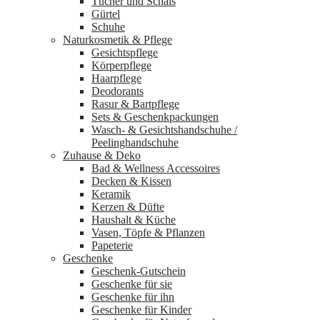
Tücher und Schals
Gürtel
Schuhe
Naturkosmetik & Pflege
Gesichtspflege
Körperpflege
Haarpflege
Deodorants
Rasur & Bartpflege
Sets & Geschenkpackungen
Wasch‑ & Gesichtshandschuhe /
Peelinghandschuhe
Zuhause & Deko
Bad & Wellness Accessoires
Decken & Kissen
Keramik
Kerzen & Düfte
Haushalt & Küche
Vasen, Töpfe & Pflanzen
Papeterie
Geschenke
Geschenk-Gutschein
Geschenke für sie
Geschenke für ihn
Geschenke für Kinder