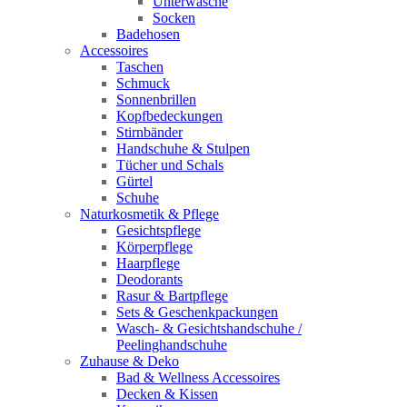
Unterwäsche
Socken
Badehosen
Accessoires
Taschen
Schmuck
Sonnenbrillen
Kopfbedeckungen
Stirnbänder
Handschuhe & Stulpen
Tücher und Schals
Gürtel
Schuhe
Naturkosmetik & Pflege
Gesichtspflege
Körperpflege
Haarpflege
Deodorants
Rasur & Bartpflege
Sets & Geschenkpackungen
Wasch‑ & Gesichtshandschuhe /
Peelinghandschuhe
Zuhause & Deko
Bad & Wellness Accessoires
Decken & Kissen