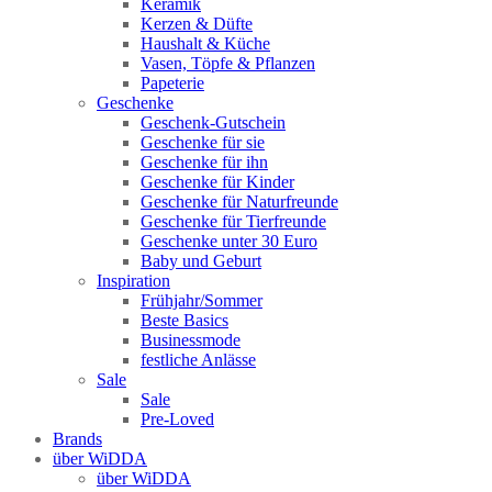
Keramik
Kerzen & Düfte
Haushalt & Küche
Vasen, Töpfe & Pflanzen
Papeterie
Geschenke
Geschenk-Gutschein
Geschenke für sie
Geschenke für ihn
Geschenke für Kinder
Geschenke für Naturfreunde
Geschenke für Tierfreunde
Geschenke unter 30 Euro
Baby und Geburt
Inspiration
Frühjahr/Sommer
Beste Basics
Businessmode
festliche Anlässe
Sale
Sale
Pre-Loved
Brands
über WiDDA
über WiDDA