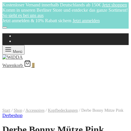
Kostenloser Versand innerhalb Deutschlands ab 150€
Jetzt shoppen
Komm in unseren Berliner Store und entdecke das ganze Sortiment!
So sieht es bei uns aus
Jetzt anmelden & 10% Rabatt sichern
Jetzt anmelden
Menü
Warenkorb
0
Start
/
Shop
/
Accessoires
/
Kopfbedeckungen
/
Derbe Bonny Mütze Pink
Derbeshop
Derbe Bonny Mütze Pink