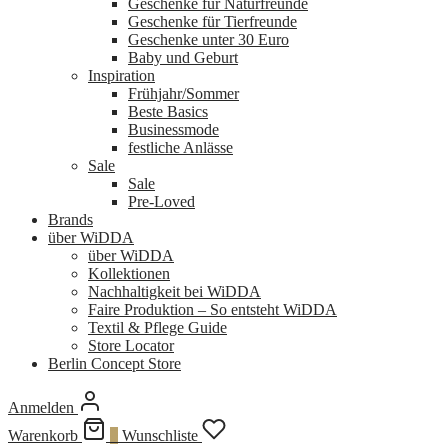
Geschenke für Naturfreunde
Geschenke für Tierfreunde
Geschenke unter 30 Euro
Baby und Geburt
Inspiration
Frühjahr/Sommer
Beste Basics
Businessmode
festliche Anlässe
Sale
Sale
Pre-Loved
Brands
über WiDDA
über WiDDA
Kollektionen
Nachhaltigkeit bei WiDDA
Faire Produktion – So entsteht WiDDA
Textil & Pflege Guide
Store Locator
Berlin Concept Store
Anmelden
Warenkorb
0
Wunschliste