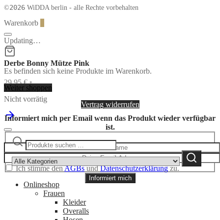
2026
©
WiDDA berlin - alle Rechte vorbehalten
Warenkorb
0
Updating…
Derbe Bonny Mütze Pink
Es befinden sich keine Produkte im Warenkorb.
29,95
€
*
Weiter shoppen
Nicht vorrätig
Vertrag widerrufen
Informiert mich per Email wenn das Produkt wieder verfügbar
ist.
Suchen
Narrow
nach:
by
Suchen
category:
Ich stimme den
AGBs
und
Datenschutzerklärung
zu.
Informiert mich
Onlineshop
Frauen
Kleider
Overalls
Hosen