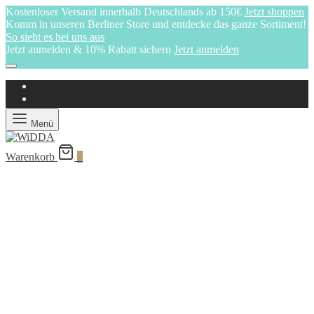
Kostenloser Versand innerhalb Deutschlands ab 150€
Jetzt shoppen
Komm in unseren Berliner Store und entdecke das ganze Sortiment!
So sieht es bei uns aus
Jetzt anmelden & 10% Rabatt sichern
Jetzt anmelden
Menü
Warenkorb
0