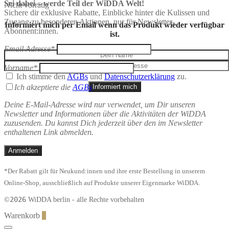
Sei dabei – werde Teil der WiDDA Welt!
Nicht vorrätig
Sichere dir exklusive Rabatte, Einblicke hinter die Kulissen und
Zugang zu besonderen Aktionen, nur für Newsletter-
Informiert mich per Email wenn das Produkt wieder verfügbar
Abonnent:innen.
ist.
Email Adresse*
Vorname*
Ich stimme den
AGBs
und
Datenschutzerklärung
zu.
Informiert mich
Ich akzeptiere die
AGBs
Deine E-Mail-Adresse wird nur verwendet, um Dir unseren
Newsletter und Informationen über die Aktivitäten der WiDDA
zuzusenden. Du kannst Dich jederzeit über den im Newsletter
enthaltenen Link abmelden.
*Der Rabatt gilt für Neukund:innen und ihre erste Bestellung in unserem
Online-Shop, ausschließlich auf Produkte unserer Eigenmarke WiDDA.
2026
©
WiDDA berlin - alle Rechte vorbehalten
Warenkorb
0