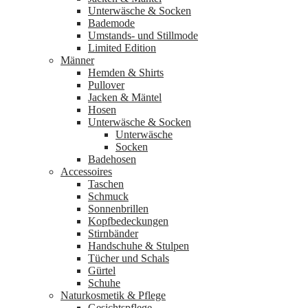
Unterwäsche & Socken
Bademode
Umstands- und Stillmode
Limited Edition
Männer
Hemden & Shirts
Pullover
Jacken & Mäntel
Hosen
Unterwäsche & Socken
Unterwäsche
Socken
Badehosen
Accessoires
Taschen
Schmuck
Sonnenbrillen
Kopfbedeckungen
Stirnbänder
Handschuhe & Stulpen
Tücher und Schals
Gürtel
Schuhe
Naturkosmetik & Pflege
Gesichtspflege