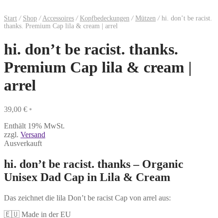
Start
/
Shop
/
Accessoires
/
Kopfbedeckungen
/
Mützen
/
hi. don’t be racist.
thanks. Premium Cap lila & cream | arrel
hi. don’t be racist. thanks.
Premium Cap lila & cream |
arrel
39,00
€
*
Enthält 19% MwSt.
zzgl.
Versand
Ausverkauft
hi. don’t be racist. thanks – Organic
Unisex Dad Cap in Lila & Cream
Das zeichnet die lila Don’t be racist Cap von arrel aus:
🇪🇺 Made in der EU