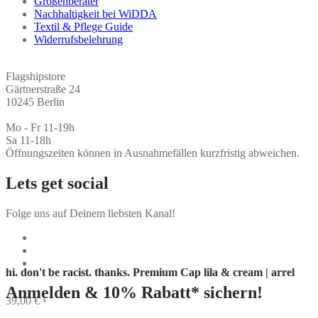
Größenberater
Nachhaltigkeit bei WiDDA
Textil & Pflege Guide
Widerrufsbelehrung
Flagshipstore
Gärtnerstraße 24
10245 Berlin
Mo - Fr 11-19h
Sa 11-18h
Öffnungszeiten können in Ausnahmefällen kurzfristig abweichen.
Lets get social
Folge uns auf Deinem liebsten Kanal!
hi. don't be racist. thanks. Premium Cap lila & cream | arrel
Anmelden & 10% Rabatt* sichern!
39,00
€
*