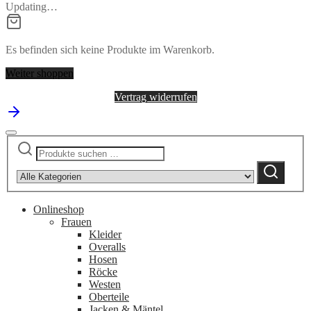
Updating…
Es befinden sich keine Produkte im Warenkorb.
Weiter shoppen
Vertrag widerrufen
Suchen
Narrow
nach:
by
Suchen
category:
Onlineshop
Frauen
Kleider
Overalls
Hosen
Röcke
Westen
Oberteile
Jacken & Mäntel