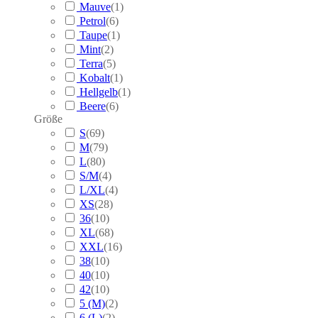
Mauve
(
1
)
Petrol
(
6
)
Taupe
(
1
)
Mint
(
2
)
Terra
(
5
)
Kobalt
(
1
)
Hellgelb
(
1
)
Beere
(
6
)
Größe
S
(
69
)
M
(
79
)
L
(
80
)
S/M
(
4
)
L/XL
(
4
)
XS
(
28
)
36
(
10
)
XL
(
68
)
XXL
(
16
)
38
(
10
)
40
(
10
)
42
(
10
)
5 (M)
(
2
)
6 (L)
(
2
)