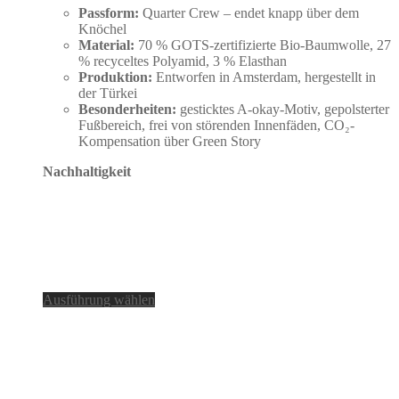
Passform:
Quarter Crew – endet knapp über dem
Knöchel
Material:
70 % GOTS-zertifizierte Bio-Baumwolle, 27
% recyceltes Polyamid, 3 % Elasthan
Produktion:
Entworfen in Amsterdam, hergestellt in
der Türkei
Besonderheiten:
gesticktes A-okay-Motiv, gepolsterter
Fußbereich, frei von störenden Innenfäden, CO₂-
Kompensation über Green Story
Nachhaltigkeit
Dieses
Ausführung wählen
Produkt
weist
mehrere
Varianten
auf.
Die