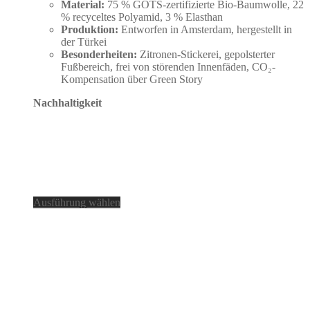
Material:
75 % GOTS-zertifizierte Bio-Baumwolle, 22
% recyceltes Polyamid, 3 % Elasthan
Produktion:
Entworfen in Amsterdam, hergestellt in
der Türkei
Besonderheiten:
Zitronen-Stickerei, gepolsterter
Fußbereich, frei von störenden Innenfäden, CO₂-
Kompensation über Green Story
Nachhaltigkeit
Dieses
Ausführung wählen
Produkt
weist
mehrere
Varianten
auf.
Die
Optionen
können