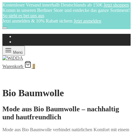
Kostenloser Versand innerhalb Deutschlands ab 150€
Jetzt shoppen
Komm in unseren Berliner Store und entdecke das ganze Sortiment!
So sieht es bei uns aus
Jetzt anmelden & 10% Rabatt sichern
Jetzt anmelden
Menü
Warenkorb
0
Bio Baumwolle
Mode aus Bio Baumwolle – nachhaltig
und hautfreundlich
Mode aus Bio Baumwolle verbindet natürlichen Komfort mit einem