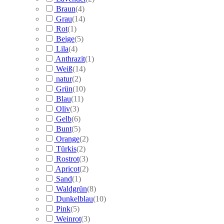
Braun
(
4
)
Grau
(
14
)
Rot
(
1
)
Beige
(
5
)
Lila
(
4
)
Anthrazit
(
1
)
Weiß
(
14
)
natur
(
2
)
Grün
(
10
)
Blau
(
11
)
Oliv
(
3
)
Gelb
(
6
)
Bunt
(
5
)
Orange
(
2
)
Türkis
(
2
)
Rostrot
(
3
)
Apricot
(
2
)
Sand
(
1
)
Waldgrün
(
8
)
Dunkelblau
(
10
)
Pink
(
5
)
Weinrot
(
3
)