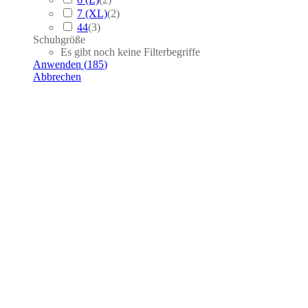
7 (XL)
(
2
)
44
(
3
)
Schuhgröße
Es gibt noch keine Filterbegriffe
Anwenden
(
185
)
Abbrechen