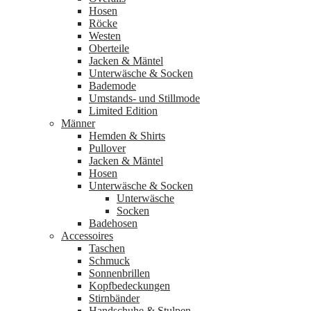
Hosen
Röcke
Westen
Oberteile
Jacken & Mäntel
Unterwäsche & Socken
Bademode
Umstands- und Stillmode
Limited Edition
Männer
Hemden & Shirts
Pullover
Jacken & Mäntel
Hosen
Unterwäsche & Socken
Unterwäsche
Socken
Badehosen
Accessoires
Taschen
Schmuck
Sonnenbrillen
Kopfbedeckungen
Stirnbänder
Handschuhe & Stulpen