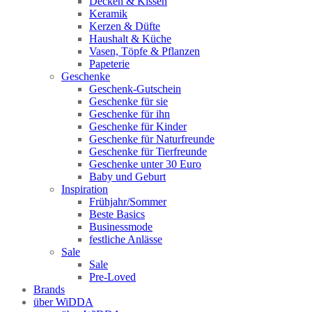
Decken & Kissen
Keramik
Kerzen & Düfte
Haushalt & Küche
Vasen, Töpfe & Pflanzen
Papeterie
Geschenke
Geschenk-Gutschein
Geschenke für sie
Geschenke für ihn
Geschenke für Kinder
Geschenke für Naturfreunde
Geschenke für Tierfreunde
Geschenke unter 30 Euro
Baby und Geburt
Inspiration
Frühjahr/Sommer
Beste Basics
Businessmode
festliche Anlässe
Sale
Sale
Pre-Loved
Brands
über WiDDA