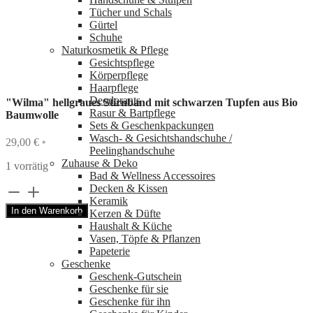
Tücher und Schals
Gürtel
Schuhe
Naturkosmetik & Pflege
Gesichtspflege
Körperpflege
Haarpflege
Deodorants
"Wilma" hellgraues Stirnband mit schwarzen Tupfen aus Bio
Rasur & Bartpflege
Baumwolle
Sets & Geschenkpackungen
Wasch‑ & Gesichtshandschuhe /
29,00
€
*
Peelinghandschuhe
Zuhause & Deko
1 vorrätig
Bad & Wellness Accessoires
Decken & Kissen
"Wilma"
Keramik
hellgraues
In den Warenkorb
Kerzen & Düfte
Stirnband
Haushalt & Küche
mit
Vasen, Töpfe & Pflanzen
schwarzen
Papeterie
Tupfen
Geschenke
aus
Geschenk-Gutschein
Bio
Geschenke für sie
Baumwolle
Geschenke für ihn
Menge