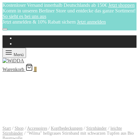
Kostenloser Versand innerhalb Deutschlands ab 150€
Jetzt shoppen
Komm in unseren Berliner Store und entdecke das ganze Sortiment!
So sieht es bei uns aus
Jetzt anmelden & 10% Rabatt sichern
Jetzt anmelden
Menü
Warenkorb
0
Start
/
Shop
/
Accessoires
/
Kopfbedeckungen
/
Stirnbänder
/
leichte
Stirnbänder
/
“Wilma” hellgraues Stirnband mit schwarzen Tupfen aus Bio
Baumwolle