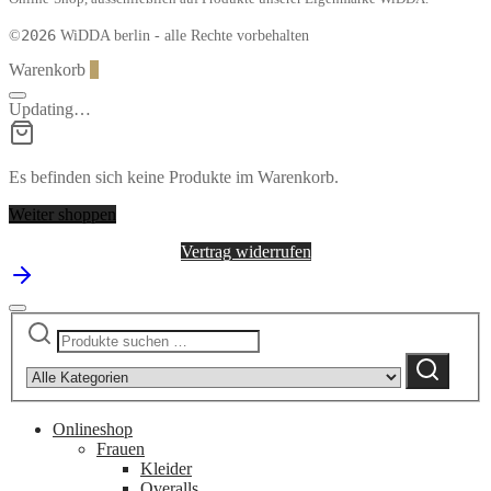
2026
©
WiDDA berlin - alle Rechte vorbehalten
Warenkorb
0
Updating…
Es befinden sich keine Produkte im Warenkorb.
Weiter shoppen
Vertrag widerrufen
Suchen
Narrow
nach:
by
Suchen
category:
Onlineshop
Frauen
Kleider
Overalls