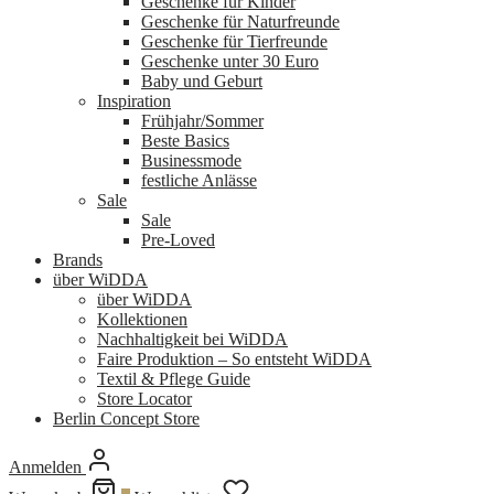
Geschenke für Kinder
Geschenke für Naturfreunde
Geschenke für Tierfreunde
Geschenke unter 30 Euro
Baby und Geburt
Inspiration
Frühjahr/Sommer
Beste Basics
Businessmode
festliche Anlässe
Sale
Sale
Pre-Loved
Brands
über WiDDA
über WiDDA
Kollektionen
Nachhaltigkeit bei WiDDA
Faire Produktion – So entsteht WiDDA
Textil & Pflege Guide
Store Locator
Berlin Concept Store
Anmelden