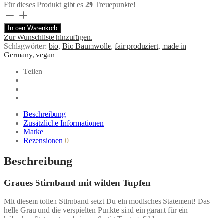
Für dieses Produkt gibt es
29
Treuepunkte!
"Wilma"
hellgraues
In den Warenkorb
Stirnband
Zur Wunschliste hinzufügen.
mit
Schlagwörter:
bio
,
Bio Baumwolle
,
fair produziert
,
made in
schwarzen
Germany
,
vegan
Tupfen
aus
Teilen
Bio
Baumwolle
Menge
Beschreibung
Zusätzliche Informationen
Marke
Rezensionen
0
Beschreibung
Graues Stirnband mit wilden Tupfen
Mit diesem tollen Stirnband setzt Du ein modisches Statement! Das
helle Grau und die verspielten Punkte sind ein garant für ein