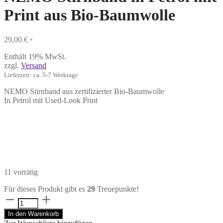
Print aus Bio-Baumwolle
29,00
€
*
Enthält 19% MwSt.
zzgl.
Versand
Lieferzeit: ca. 5-7 Werktage
NEMO Stirnband aus zertifizierter Bio-Baumwolle
In Petrol mit Used-Look Print
11 vorrätig
Für dieses Produkt gibt es
29
Treuepunkte!
NEMO
Stirnband
In den Warenkorb
in