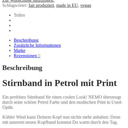
Zur Wunschliste hinzufügen.
Petrol
Schlagwörter:
fair produziert
,
made in EU
,
vegan
mit
Print
Teilen
aus
Bio-
Baumwolle
Menge
Beschreibung
Zusätzliche Informationen
Marke
Rezensionen
0
Beschreibung
Stirnband in Petrol mit Print
Ein perfektes Stirnband für einen coolen Look! NEMO überzeugt
durch seine schöne Petrol Farbe und den modischen Print in Used-
Optik.
Kühler Wind kann Deinem Kopf nun nichts mehr anhaben: Denn
mit unserem neuen Kopfband kommst Du warm durch den Tag.