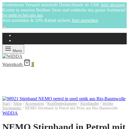
Kostenloser Versand innerhalb Deutschlands ab 150€
Jetzt shoppen
Komm in unseren Berliner Store und entdecke das ganze Sortiment!
So sieht es bei uns aus
Jetzt anmelden & 10% Rabatt sichern
Jetzt anmelden
Menü
Warenkorb
0
Start
/
Shop
/
Accessoires
/
Kopfbedeckungen
/
Stirnbänder
/
leichte
Stirnbänder
/
NEMO Stirnband in Petrol mit Print aus Bio-Baumwolle
WiDDA
NEMO Stirnband in Petrol mit