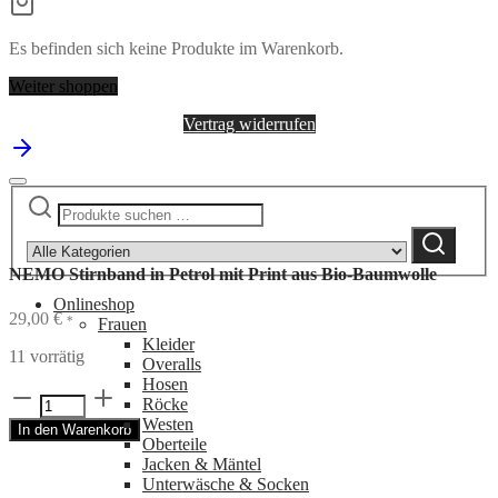
Es befinden sich keine Produkte im Warenkorb.
Weiter shoppen
Vertrag widerrufen
Suchen
Narrow
nach:
by
Suchen
category:
NEMO Stirnband in Petrol mit Print aus Bio-Baumwolle
Onlineshop
29,00
€
*
Frauen
Kleider
11 vorrätig
Overalls
Hosen
NEMO
Röcke
Stirnband
Westen
In den Warenkorb
in
Oberteile
Petrol
Jacken & Mäntel
mit
Unterwäsche & Socken
Print