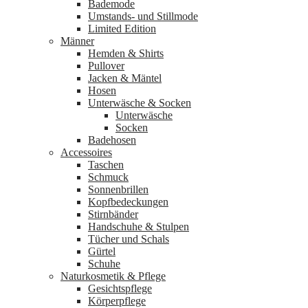
Bademode
aus
Umstands- und Stillmode
Bio-
Limited Edition
Baumwolle
Männer
Menge
Hemden & Shirts
Pullover
Jacken & Mäntel
Hosen
Unterwäsche & Socken
Unterwäsche
Socken
Badehosen
Accessoires
Taschen
Schmuck
Sonnenbrillen
Kopfbedeckungen
Stirnbänder
Handschuhe & Stulpen
Tücher und Schals
Gürtel
Schuhe
Naturkosmetik & Pflege
Gesichtspflege
Körperpflege