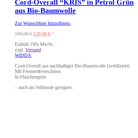
Cord-Overall “KRIS” in Petrol Grün
aus Bio-Baumwolle
Zur Wunschliste hinzufügen.
Ursprünglicher
Aktueller
199,00
€
129,00
€
*
Preis
Preis
Enthält 19% MwSt.
war:
ist:
zzgl.
Versand
199,00 €
129,00 €.
WiDDA
Cord-Overall aus nachhaltiger Bio-Baumwolle (zertifiziert)
Mit Frontreißverschluss
In Flaschengrün
–
auch als Stillmode geeignet.