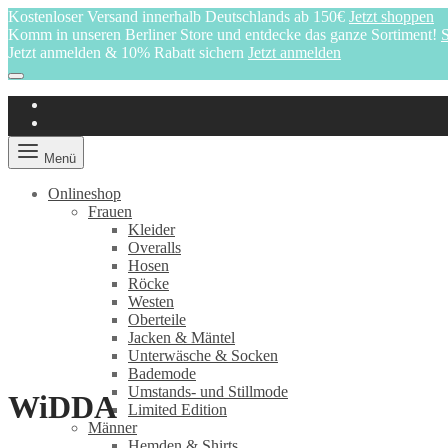
Kostenloser Versand innerhalb Deutschlands ab 150€
Jetzt shoppen
Komm in unseren Berliner Store und entdecke das ganze Sortiment!
S
Jetzt anmelden & 10% Rabatt sichern
Jetzt anmelden
Menü
Onlineshop
Frauen
Kleider
Overalls
Hosen
Röcke
Westen
Oberteile
Jacken & Mäntel
Unterwäsche & Socken
Bademode
Umstands- und Stillmode
WiDDA
Limited Edition
Männer
Hemden & Shirts