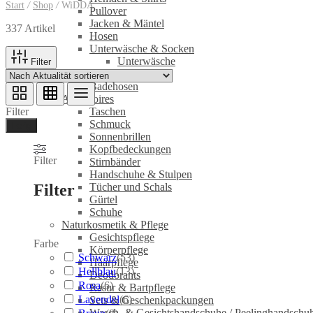
Start
/
Shop
/
WiDDA
Pullover
Jacken & Mäntel
337 Artikel
Hosen
Unterwäsche & Socken
Unterwäsche
Filter
Socken
Badehosen
Accessoires
Filter
Taschen
Schmuck
Ferig
Sonnenbrillen
Kopfbedeckungen
Filter
Stirnbänder
Handschuhe & Stulpen
Filter
Tücher und Schals
Gürtel
Schuhe
Naturkosmetik & Pflege
Gesichtspflege
Farbe
Körperpflege
Schwarz
(
53
)
Haarpflege
Hellblau
(
13
)
Deodorants
Rosa
(
6
)
Rasur & Bartpflege
Lavendel
(
6
)
Sets & Geschenkpackungen
Wasch‑ & Gesichtshandschuhe / Peelinghandschu