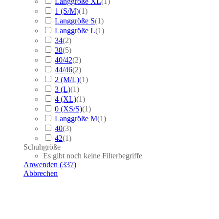
Langgröße XL
(
1
)
1 (S/M)
(
1
)
Langgröße S
(
1
)
Langgröße L
(
1
)
34
(
2
)
38
(
5
)
40/42
(
2
)
44/46
(
2
)
2 (M/L)
(
1
)
3 (L)
(
1
)
4 (XL)
(
1
)
0 (XS/S)
(
1
)
Langgröße M
(
1
)
40
(
3
)
42
(
1
)
Schuhgröße
Es gibt noch keine Filterbegriffe
Anwenden
(
337
)
Abbrechen