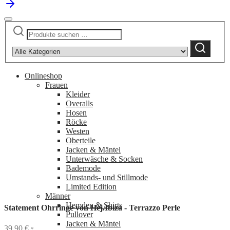
Suchen
Narrow
nach:
by
Suchen
category:
Onlineshop
Frauen
Kleider
Overalls
Hosen
Röcke
Westen
Oberteile
Jacken & Mäntel
Unterwäsche & Socken
Bademode
Umstands- und Stillmode
Limited Edition
Männer
Hemden & Shirts
Statement Ohrringe von Hej.Ibiza - Terrazzo Perle
Pullover
Jacken & Mäntel
39,90
€
*