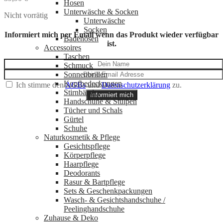
Hosen
Unterwäsche & Socken
Nicht vorrätig
Unterwäsche
Socken
Informiert mich per Email wenn das Produkt wieder verfügbar
Badehosen
ist.
Accessoires
Taschen
Schmuck
Sonnenbrillen
Kopfbedeckungen
Ich stimme den
AGBs
und
Datenschutzerklärung
zu.
Stirnbänder
Informiert mich
Handschuhe & Stulpen
Tücher und Schals
Gürtel
Schuhe
Naturkosmetik & Pflege
Gesichtspflege
Körperpflege
Haarpflege
Deodorants
Rasur & Bartpflege
Sets & Geschenkpackungen
Wasch‑ & Gesichtshandschuhe /
Peelinghandschuhe
Zuhause & Deko