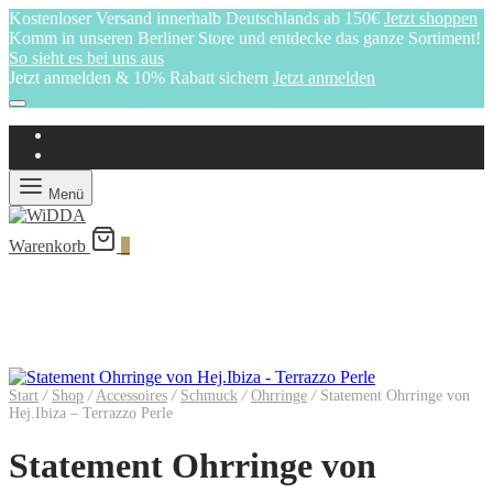
Kostenloser Versand innerhalb Deutschlands ab 150€
Jetzt shoppen
Komm in unseren Berliner Store und entdecke das ganze Sortiment!
So sieht es bei uns aus
Jetzt anmelden & 10% Rabatt sichern
Jetzt anmelden
Menü
Warenkorb
0
Start
/
Shop
/
Accessoires
/
Schmuck
/
Ohrringe
/
Statement Ohrringe von
Hej.Ibiza – Terrazzo Perle
Statement Ohrringe von