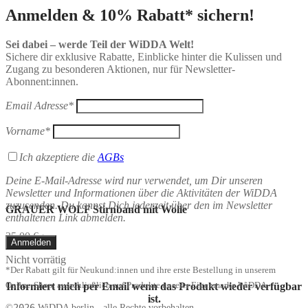
Anmelden & 10% Rabatt* sichern!
Sei dabei – werde Teil der WiDDA Welt!
Sichere dir exklusive Rabatte, Einblicke hinter die Kulissen und
Zugang zu besonderen Aktionen, nur für Newsletter-
Abonnent:innen.
Email Adresse*
Vorname*
Ich akzeptiere die
AGBs
Deine E-Mail-Adresse wird nur verwendet, um Dir unseren
Newsletter und Informationen über die Aktivitäten der WiDDA
zuzusenden. Du kannst Dich jederzeit über den im Newsletter
GRAUER WOLF Stirnband mit Wolle
enthaltenen Link abmelden.
35,00
€
*
Nicht vorrätig
*Der Rabatt gilt für Neukund:innen und ihre erste Bestellung in unserem
Online-Shop, ausschließlich auf Produkte unserer Eigenmarke WiDDA.
Informiert mich per Email wenn das Produkt wieder verfügbar
ist.
2026
©
WiDDA berlin - alle Rechte vorbehalten