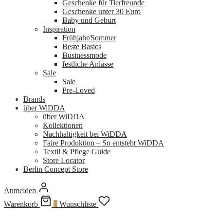
Geschenke für Tierfreunde
Geschenke unter 30 Euro
Baby und Geburt
Inspiration
Frühjahr/Sommer
Beste Basics
Businessmode
festliche Anlässe
Sale
Sale
Pre-Loved
Brands
über WiDDA
über WiDDA
Kollektionen
Nachhaltigkeit bei WiDDA
Faire Produktion – So entsteht WiDDA
Textil & Pflege Guide
Store Locator
Berlin Concept Store
Anmelden
Warenkorb
0
Wunschliste