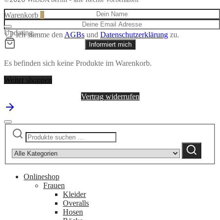
Warenkorb
0
Updating…
Ich stimme den
AGBs
und
Datenschutzerklärung
zu.
Informiert mich
Es befinden sich keine Produkte im Warenkorb.
Weiter shoppen
Vertrag widerrufen
Suchen
Narrow
nach:
by
Suchen
category:
Onlineshop
Frauen
Kleider
Overalls
Hosen