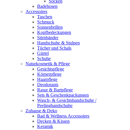
Socken
Badehosen
Accessoires
Taschen
Schmuck
Sonnenbrillen
Kopfbedeckungen
Stirnbänder
Handschuhe & Stulpen
Tücher und Schals
Gürtel
Schuhe
Naturkosmetik & Pflege
Gesichtspflege
Körperpflege
Haarpflege
Deodorants
Rasur & Bartpflege
Sets & Geschenkpackungen
Wasch‑ & Gesichtshandschuhe /
Peelinghandschuhe
Zuhause & Deko
Bad & Wellness Accessoires
Decken & Kissen
Keramik