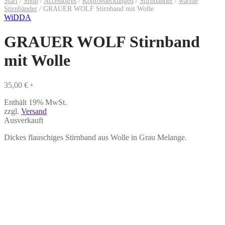
Start
/
Shop
/
Accessoires
/
Kopfbedeckungen
/
Stirnbänder
/
warme
Stirnbänder
/
GRAUER WOLF Stirnband mit Wolle
WiDDA
GRAUER WOLF Stirnband
mit Wolle
35,00
€
*
Enthält 19% MwSt.
zzgl.
Versand
Ausverkauft
Dickes flauschiges Stirnband aus Wolle in Grau Melange.