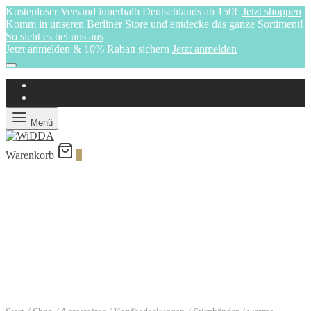
Kostenloser Versand innerhalb Deutschlands ab 150€
Jetzt shoppen
Komm in unseren Berliner Store und entdecke das ganze Sortiment!
So sieht es bei uns aus
Jetzt anmelden & 10% Rabatt sichern
Jetzt anmelden
Menü
Warenkorb
0