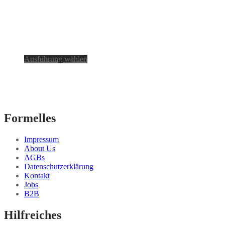
Dieses
Ausführung wählen
Produkt
weist
mehrere
Varianten
auf.
Die
Formelles
Optionen
können
Impressum
auf
About Us
der
AGBs
Produktseite
Datenschutzerklärung
gewählt
Kontakt
werden
Jobs
B2B
Hilfreiches