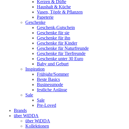
Kerzen & Düfte
Haushalt & Küche
Vasen, Töpfe & Pflanzen
Papeterie
Geschenke
Geschenk-Gutschein
Geschenke für sie
Geschenke für ihn
Geschenke für Kinder
Geschenke für Naturfreunde
Geschenke für Tierfreunde
Geschenke unter 30 Euro
Baby und Geburt
Inspiration
Frühjahr/Sommer
Beste Basics
Businessmode
festliche Anlässe
Sale
Sale
Pre-Loved
Brands
über WiDDA
über WiDDA
Kollektionen