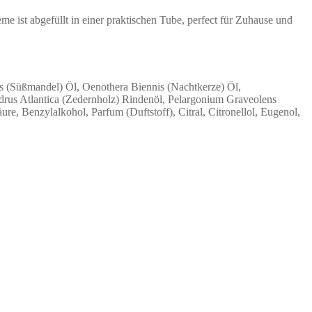
e ist abgefüllt in einer praktischen Tube, perfect für Zuhause und
s (Süßmandel) Öl, Oenothera Biennis (Nachtkerze) Öl,
edrus Atlantica (Zedernholz) Rindenöl, Pelargonium Graveolens
e, Benzylalkohol, Parfum (Duftstoff), Citral, Citronellol, Eugenol,