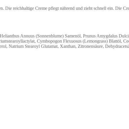
Die reichhaltige Creme pflegt nährend und zieht schnell ein. Die Crem
aft, Helianthus Annuus (Sonnenblume) Samenöl, Prunus Amygdalus Dulci
atriumstearoyllactylat, Cymbopogon Flexuosus (Lemongrass) Blattöl, C
ol, Natrium Stearoyl Glutamat, Xanthan, Zitronensäure, Dehydracetsäur