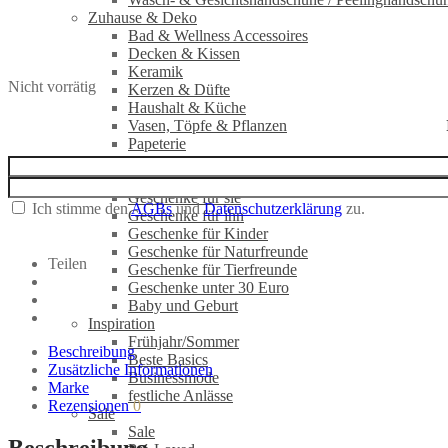
Zuhause & Deko
Bad & Wellness Accessoires
Decken & Kissen
Keramik
Nicht vorrätig
Kerzen & Düfte
Haushalt & Küche
Vasen, Töpfe & Pflanzen
Papeterie
Geschenke
Geschenk-Gutschein
Geschenke für sie
Ich stimme den
AGBs
und
Datenschutzerklärung
zu.
Geschenke für ihn
Geschenke für Kinder
Geschenke für Naturfreunde
Teilen
Geschenke für Tierfreunde
Geschenke unter 30 Euro
Baby und Geburt
Inspiration
Frühjahr/Sommer
Beschreibung
Beste Basics
Zusätzliche Informationen
Businessmode
Marke
festliche Anlässe
Rezensionen
0
Sale
Sale