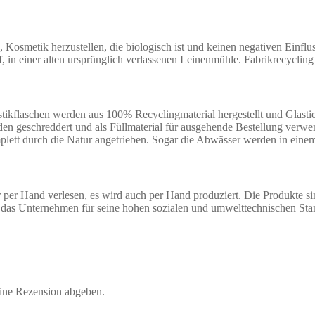
osmetik herzustellen, die biologisch ist und keinen negativen Einflu
, in einer alten ursprünglich verlassenen Leinenmühle. Fabrikrecyclin
ikflaschen werden aus 100% Recyclingmaterial hergestellt und Glastie
rden geschreddert und als Füllmaterial für ausgehende Bestellung ver
komplett durch die Natur angetrieben. Sogar die Abwässer werden in ein
er Hand verlesen, es wird auch per Hand produziert. Die Produkte si
de das Unternehmen für seine hohen sozialen und umwelttechnischen 
eine Rezension abgeben.