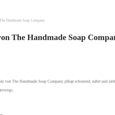
 The Handmade Soap Company
 von The Handmade Soap Compa
holz von The Handmade Soap Company pflegt schonend, nährt und zieht 
nterwegs.
he