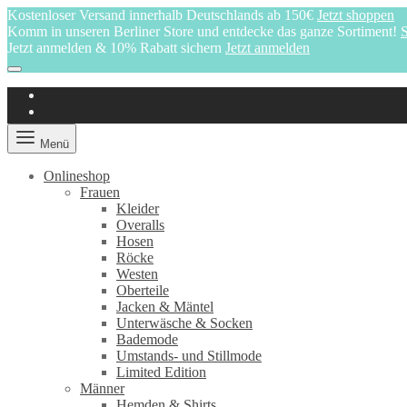
Kostenloser Versand innerhalb Deutschlands ab 150€
Jetzt shoppen
Komm in unseren Berliner Store und entdecke das ganze Sortiment!
S
Jetzt anmelden & 10% Rabatt sichern
Jetzt anmelden
Menü
Onlineshop
Frauen
Kleider
Overalls
Hosen
Röcke
Westen
Oberteile
Jacken & Mäntel
Unterwäsche & Socken
Bademode
Umstands- und Stillmode
Limited Edition
Männer
Hemden & Shirts