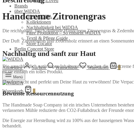
Beschreibung
Pre-Loved
Brands
über WiDDA
Handcreme Zitronengras
über WiDDA
Kollektionen
Nachhaltigkeit bei WiDDA
Die reichhaltige, frisch duftende Handcreme Zitronengras & Zedern
Faire Produktion – So entsteht WiDDA
Textil & Pflege Guide
Der Duft Zitronengras und Zedernholz erinnert an einen Sonnenunte
Store Locator
Berlin Concept Store
Nachhaltig und sanft zur Haut
Die ausschließlich natürlichen Inhaltsstoffen machen die Handcreme 
Anmelden
Suchen
Wunschliste
Warenkorb
0
ist sie einfach ein tolles Produkt.
Menü
Handgemacht und perfekt um Deine Haut zu verwöhnen! Die Verpacku
Warenkorb
0
Bewusste Ressourcennutzung
The Handmade Soap Company ist ein irisches Unternehmen bestehend 
verlassenen Mühle reduzierte den CO2-Fußabdruck der Freunde eno
Die Energie zur Herstellung wird zu 100% aus der hauseigenen Was
behandelt.