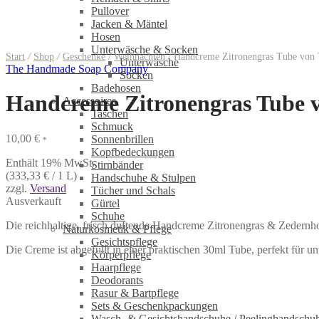
Pullover
Jacken & Mäntel
Hosen
Unterwäsche & Socken
Start
/
Shop
/
Geschenke
/
Weihnachten
/
Handcreme Zitronengras Tube von
Unterwäsche
The Handmade Soap Company
Socken
Badehosen
Handcreme Zitronengras Tube
Accessoires
Taschen
Schmuck
10,00
€
Sonnenbrillen
*
Kopfbedeckungen
Enthält 19% MwSt.
Stirnbänder
(
333,33
€
/ 1 L)
Handschuhe & Stulpen
zzgl.
Versand
Tücher und Schals
Ausverkauft
Gürtel
Schuhe
Die reichhaltige, frisch duftende Handcreme Zitronengras & Zedern
Naturkosmetik & Pflege
Gesichtspflege
Die Creme ist abgefüllt in einer praktischen 30ml Tube, perfekt für u
Körperpflege
Haarpflege
Deodorants
Rasur & Bartpflege
Sets & Geschenkpackungen
Wasch‑ & Gesichtshandschuhe / Peelinghandschu