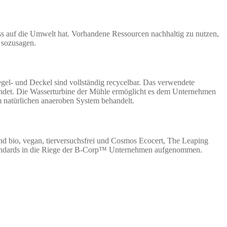
ss auf die Umwelt hat. Vorhandene Ressourcen nachhaltig zu nutzen,
g sozusagen.
gel- und Deckel sind vollständig recycelbar. Das verwendete
wendet. Die Wasserturbine der Mühle ermöglicht es dem Unternehmen
em natürlichen anaeroben System behandelt.
nd bio, vegan, tierversuchsfrei und Cosmos Ecocert, The Leaping
Standards in die Riege der B-Corp™ Unternehmen aufgenommen.