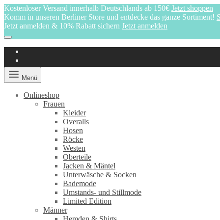
Kostenloser Versand innerhalb Deutschlands ab 150€
Jetzt shoppen
Komm in unseren Berliner Store und entdecke das ganze Sortiment!
S
Jetzt anmelden & 10% Rabatt sichern
Jetzt anmelden
Menü
Onlineshop
Frauen
Kleider
Overalls
Hosen
Röcke
Westen
Oberteile
Jacken & Mäntel
Unterwäsche & Socken
Bademode
Umstands- und Stillmode
Limited Edition
Männer
Hemden & Shirts