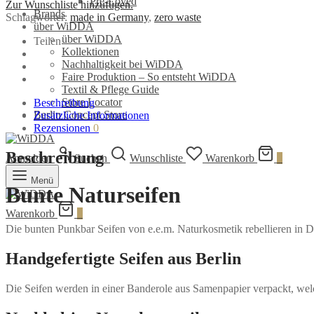
Pre-Loved
Zur Wunschliste hinzufügen.
Menge
Brands
Schlagwörter:
made in Germany
,
zero waste
über WiDDA
über WiDDA
Teilen
Kollektionen
Nachhaltigkeit bei WiDDA
Faire Produktion – So entsteht WiDDA
Textil & Pflege Guide
Store Locator
Beschreibung
Berlin Concept Store
Zusätzliche Informationen
Rezensionen
0
Beschreibung
Anmelden
Suchen
Wunschliste
Warenkorb
0
Menü
Bunte Naturseifen
Warenkorb
0
Die bunten Punkbar Seifen von e.e.m. Naturkosmetik rebellieren in 
Handgefertigte Seifen aus Berlin
Die Seifen werden in einer Banderole aus Samenpapier verpackt, we