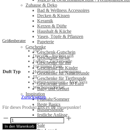
Zuhause & Deko
Bad & Wellness Accessoires
Decken & Kissen
Keramik
Kerzen & Düfte
Haushalt & Küche
Vasen, Töpfe & Pflanzen
Größenberater
Papeterie
Geschenke
1977
Geschenk-Gutschein
Disco96 - fruchtig süß
Geschenke für sie
Farben - Zuckerwatte
Geschenke für ihn
Für immer Punk
Geschenke für Kinder
Duft Typ
Hotzenplotz - Lemongrass
Geschenke für Naturfreunde
III
Geschenke für Tierfreunde
Namen vergessen - Aloe Vera
Geschenke unter 30 Euro
Wochenendticket
Baby und Geburt
Inspiration
Zurücksetzen
Frühjahr/Sommer
Beste Basics
Für dieses Produkt gibt es
10
Treuepunkte!
Businessmode
festliche Anlässe
Punkbar:
Sale
Bunte
Sale
In den Warenkorb
Naturseifen