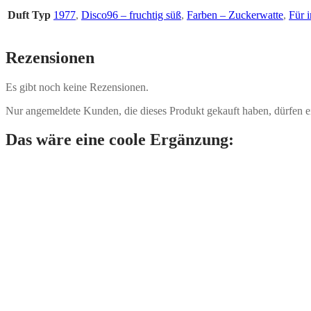
Duft Typ
1977
,
Disco96 – fruchtig süß
,
Farben – Zuckerwatte
,
Für 
Rezensionen
Es gibt noch keine Rezensionen.
Nur angemeldete Kunden, die dieses Produkt gekauft haben, dürfen 
Das wäre eine coole Ergänzung: