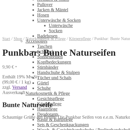
Pullover
Jacken & Mäntel
Hosen
Unterwäsche & Socken
Unterwäsche
Socken
Badehosen
Start
/
Shop
/
Naturkosmetik & Pflege
/
Körperpflege
/
Punkbar: Bunte Natur
Accessoires
Taschen
Punkbar: Bunte Naturseifen
Schmuck
Sonnenbrillen
Kopfbedeckungen
9,90
€
Stirnbänder
*
Handschuhe & Stulpen
Enthält 19% MwSt.
Tücher und Schals
(
99,00
€
/ 1 kg)
Gürtel
zzgl.
Versand
Schuhe
Ausverkauft
Naturkosmetik & Pflege
Gesichtspflege
Bunte Naturseife
Körperpflege
Haarpflege
Deodorants
Schaumige Grüße aus Berlin! Die Punkbar Seifen von e.e.m. Naturk
Rasur & Bartpflege
Sets & Geschenkpackungen
Wasch‑ & Gesichtshandschuhe / Peelinghandschu