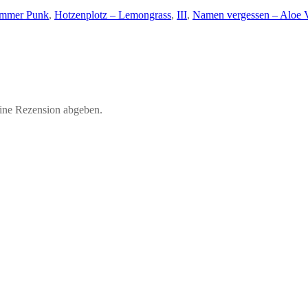
immer Punk
,
Hotzenplotz – Lemongrass
,
III
,
Namen vergessen – Aloe 
eine Rezension abgeben.