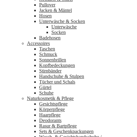
Pullover
Jacken & Mäntel
Hosen
Unterwäsche & Socken
Unterwäsche
Socken
Badehosen
Accessoires
Taschen
Schmuck
Sonnenbrillen
Kopfbedeckungen
Stirnbänder
Handschuhe & Stulpen
Tücher und Schals
Gürtel
Schuhe
Naturkosmetik & Pflege
Gesichtspflege
Körperpflege
Haarpflege
Deodorants
Rasur & Bartpflege
Sets & Geschenkpackungen
Wasch‑ & Gesichtshandschuhe /