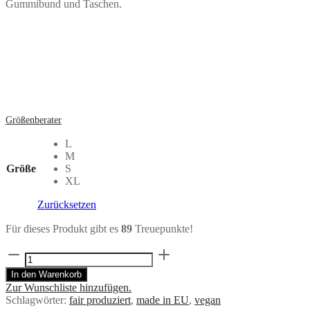
Gummibund und Taschen.
Größenberater
L
M
Größe
S
XL
Zurücksetzen
Für dieses Produkt gibt es
89
Treuepunkte!
Midirock
JULIP
In den Warenkorb
Blätter
Zur Wunschliste hinzufügen.
Print
Schlagwörter:
fair produziert
,
made in EU
,
vegan
aus