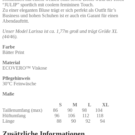
“JULIP” sportlich mit coolem femininen Touch.
Zu einer eleganten Bluse trägt er sich perfekt als Outfit für’s
Business und hohen Schuhen ist er auch ein Garant für einen
Abendauftritt.
Unser Model Larissa ist ca. 1,77m groß und trägt Größe XL
(44/46).
Farbe
Bätter Print
Material
ECOVERO™ Viskose
Pflegehinweis
30°C Feinwäsche
Maße
S M L XL
Taillenumfang (max) 86 90 98 104
Hüftumfang 96 106 112 118
Länge 88 90 92 94
Zusätzliche Informationen