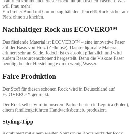
Natürlich kommt auch dieser Rock mit praktischen Taschen. Was
will Frau mehr!
Ein breiter Bund mit Gummizug hält den Tencel
®
-Rock sicher am
Platz ohne zu kneifen.
Nachhaltiger Rock aus
ECOVERO™
Das fließende Material ist
ECOVERO™
– eine innovative Faser
auf der Basis von Holz (Zellulose). Das seidig matte Material
erinnert sehr an Seide. Jedoch ist es absolut pflanzlich und wird
zudem Ressourcenschonend hergestellt. Denn die Viskose-Faser
benötigt bei der Herstellung extrem wenig Wasser.
Faire Produktion
Der Stoff für diesen schönen Rock wird in Deutschland auf
ECOVERO
™
gedruckt.
Der Rock selbst wird in unserem Partnerbetrieb in Legnica (Polen),
einem familiengeführten Handwerksbetrieb, produziert.
Styling-Tipp
Kombiniert mit einem weißen Shirt sowie Boots wirkt der Rock