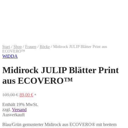
Start
/
Shop
/
Frauen
/
Röcke
/
Midirock JULIP Blätter Print aus
ECOVERO™
WiDDA
Midirock JULIP Blätter Print
aus ECOVERO™
Ursprünglicher
Aktueller
109,00
€
89,00
€
*
Preis
Preis
Enthält 19% MwSt.
war:
ist:
zzgl.
Versand
109,00 €
89,00 €.
Ausverkauft
Blau/Grün gemusterter Midirock aus ECOVERO® mit breitem