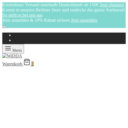
Kostenloser Versand innerhalb Deutschlands ab 150€
Jetzt shoppen
Komm in unseren Berliner Store und entdecke das ganze Sortiment!
So sieht es bei uns aus
Jetzt anmelden & 10% Rabatt sichern
Jetzt anmelden
Menü
Warenkorb
0