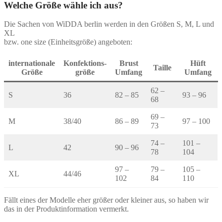
Welche Größe wähle ich aus?
Die Sachen von WiDDA berlin werden in den Größen S, M, L und
XL
bzw. one size (Einheitsgröße) angeboten:
internationale
Konfektions-
Brust
Hüft
Taille
Größe
größe
Umfang
Umfang
62 –
S
36
82 – 85
93 – 96
68
69 –
M
38/40
86 – 89
97 – 100
73
74 –
101 –
L
42
90 – 96
78
104
97 –
79 –
105 –
XL
44/46
102
84
110
Fällt eines der Modelle eher größer oder kleiner aus, so haben wir
das in der Produktinformation vermerkt.