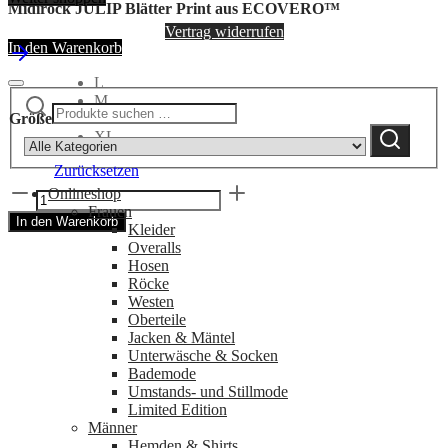
Midirock JULIP Blätter Print aus ECOVERO™
Vertrag widerrufen
In den Warenkorb
L
Suchen
M
Narrow
nach:
Größe
S
by
Suchen
XL
category:
Zurücksetzen
Midirock
Onlineshop
JULIP
Frauen
In den Warenkorb
Blätter
Kleider
Print
Overalls
aus
Hosen
ECOVERO™
Röcke
Menge
Westen
Oberteile
Jacken & Mäntel
Unterwäsche & Socken
Bademode
Umstands- und Stillmode
Limited Edition
Männer
Hemden & Shirts