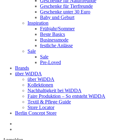
Geschenke für Naturfreunde
Geschenke für Tierfreunde
Geschenke unter 30 Euro
Baby und Geburt
Inspiration
Frühjahr/Sommer
Beste Basics
Businessmode
festliche Anlässe
Sale
Sale
Pre-Loved
Brands
über WiDDA
über WiDDA
Kollektionen
Nachhaltigkeit bei WiDDA
Faire Produktion – So entsteht WiDDA
Textil & Pflege Guide
Store Locator
Berlin Concept Store
Anmelden