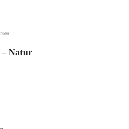
Natur
 – Natur
he