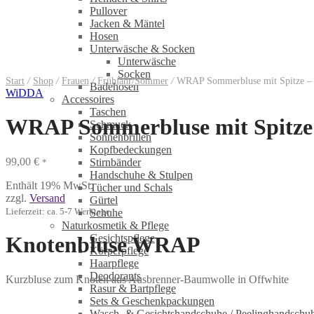
Pullover
Jacken & Mäntel
Hosen
Unterwäsche & Socken
Unterwäsche
Socken
Start
/
Shop
/
Frauen
/
Frühjahr/Sommer
/
WRAP Sommerbluse mit Spitze – 
Badehosen
WiDDA
Accessoires
Taschen
WRAP Sommerbluse mit Spitze
Schmuck
Sonnenbrillen
Kopfbedeckungen
99,00
€
Stirnbänder
*
Handschuhe & Stulpen
Enthält 19% MwSt.
Tücher und Schals
zzgl.
Versand
Gürtel
Lieferzeit: ca. 5-7 Werktage
Schuhe
Naturkosmetik & Pflege
Gesichtspflege
Knotenbluse WRAP
Körperpflege
Haarpflege
Deodorants
Kurzbluse zum Knoten aus Ausbrenner-Baumwolle in Offwhite
Rasur & Bartpflege
Sets & Geschenkpackungen
Wasch‑ & Gesichtshandschuhe / Peelinghandschu