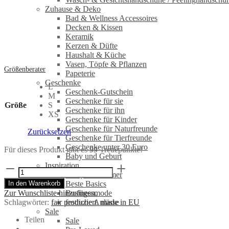
Zuhause & Deko
Bad & Wellness Accessoires
Decken & Kissen
Keramik
Kerzen & Düfte
Haushalt & Küche
Vasen, Töpfe & Pflanzen
Größenberater
Papeterie
Geschenke
L
Geschenk-Gutschein
M
Geschenke für sie
Größe
S
Geschenke für ihn
XS
Geschenke für Kinder
Geschenke für Naturfreunde
Zurücksetzen
Geschenke für Tierfreunde
Geschenke unter 30 Euro
Für dieses Produkt gibt es
99
Treuepunkte!
Baby und Geburt
Inspiration
WRAP
Frühjahr/Sommer
Sommerbluse
In den Warenkorb
Beste Basics
mit
Zur Wunschliste hinzufügen.
Businessmode
Spitze
Schlagwörter:
fair produziert
,
made in EU
festliche Anlässe
-
Sale
Natur
Teilen
Sale
Menge