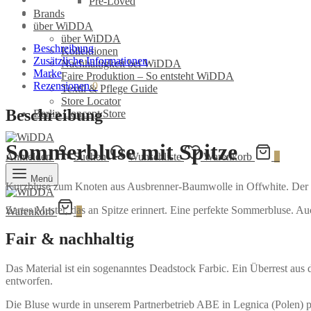
Pre-Loved
Brands
über WiDDA
über WiDDA
Beschreibung
Kollektionen
Zusätzliche Informationen
Nachhaltigkeit bei WiDDA
Marke
Faire Produktion – So entsteht WiDDA
Rezensionen
0
Textil & Pflege Guide
Store Locator
Beschreibung
Berlin Concept Store
Sommerbluse mit Spitze
Anmelden
Suchen
Wunschliste
Warenkorb
0
Menü
Kurzbluse zum Knoten aus Ausbrenner-Baumwolle in Offwhite. Der pe
Zartes Muster, das an Spitze erinnert. Eine perfekte Sommerbluse. Au
Warenkorb
0
Fair & nachhaltig
Das Material ist ein sogenanntes Deadstock Farbic. Ein Überrest aus 
entworfen.
Die Bluse wurde in unserem Partnerbetrieb ABE in Legnica (Polen) p