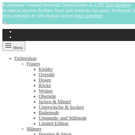
Kostenloser Versand innerhalb Deutschlands ab 150€
Jetzt shoppen
Komm in unseren Berliner Store und entdecke das ganze Sortiment!
S
Jetzt anmelden & 10% Rabatt sichern
Jetzt anmelden
Menü
Onlineshop
Frauen
Kleider
Overalls
Hosen
Röcke
Westen
Oberteile
Jacken & Mäntel
Unterwäsche & Socken
Bademode
Umstands- und Stillmode
Limited Edition
Männer
Hemden & Shirts