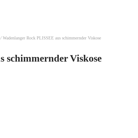
/
Wadenlanger Rock PLISSEE aus schimmernder Viskose
 schimmernder Viskose