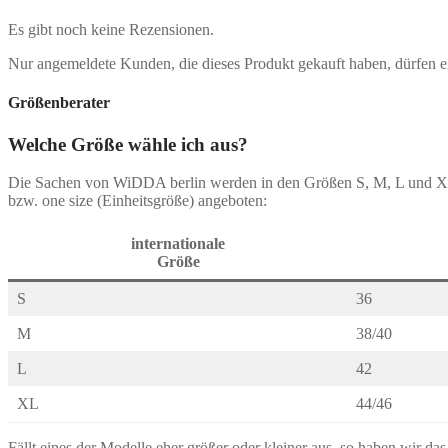
Es gibt noch keine Rezensionen.
Nur angemeldete Kunden, die dieses Produkt gekauft haben, dürfen 
Größenberater
Welche Größe wähle ich aus?
Die Sachen von WiDDA berlin werden in den Größen S, M, L und 
bzw. one size (Einheitsgröße) angeboten:
internationale
Größe
S
36
M
38/40
L
42
XL
44/46
Fällt eines der Modelle eher größer oder kleiner aus, so haben wir da