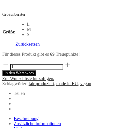
Größenberater
L
M
Größe
S
Zurücksetzen
Für dieses Produkt gibt es
69
Treuepunkte!
Wadenlanger
Rock
In den Warenkorb
PLISSEE
Zur Wunschliste hinzufügen.
aus
Schlagwörter:
fair produziert
,
made in EU
,
vegan
schimmernder
Viskose
Teilen
Menge
Beschreibung
Zusätzliche Informationen