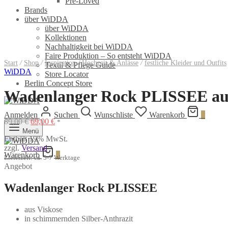
Pre-Loved
Brands
über WiDDA
über WiDDA
Kollektionen
Nachhaltigkeit bei WiDDA
Faire Produktion – So entsteht WiDDA
Start
/
Shop
/
Inspiration
/
Hochzeit & Anlässe
/
festliche Kleider und Outfits
Textil & Pflege Guide
WiDDA
Store Locator
Berlin Concept Store
Wadenlanger Rock PLISSEE aus
Anmelden
Suchen
Wunschliste
Warenkorb
0
Ursprünglicher
Aktueller
89,00
€
69,00
€
*
Preis
Preis
Menü
Enthält 19% MwSt.
war:
ist:
zzgl.
Versand
89,00 €
69,00 €.
Warenkorb
0
Lieferzeit: ca. 5-7 Werktage
Angebot
Wadenlanger Rock PLISSEE
aus Viskose
in schimmernden Silber-Anthrazit