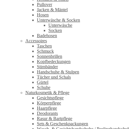
Pullover
Jacken & Mäntel
Hosen
Unterwäsche & Socken
Unterwäsche
Socken
Badehosen
Accessoires
Taschen
Schmuck
Sonnenbrillen
Kopfbedeckungen
Stirnbänder
Handschuhe & Stulpen
Tücher und Schals
Gürtel
Schuhe
Naturkosmetik & Pflege
Gesichtspflege
Körperpflege
Haarpflege
Deodorants
Rasur & Bartpflege
Sets & Geschenkpackungen
Wasch‑ & Gesichtshandschuhe / Peelinghandschu