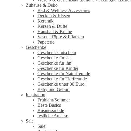
Zuhause & Deko
Bad & Wellness Accessoires
Decken & Kissen
Keramik
Kerzen & Düfte
Haushalt & Küche
Vasen, Töpfe & Pflanzen
Papeterie
Geschenke
Geschenk-Gutschein
Geschenke für sie
Geschenke für ihn
Geschenke für Kinder
Geschenke für Naturfreunde
Geschenke für Tierfreunde
Geschenke unter 30 Euro
Baby und Geburt
Inspiration
Frühjahr/Sommer
Beste Basics
Businessmode
festliche Anlässe
Sale
Sale