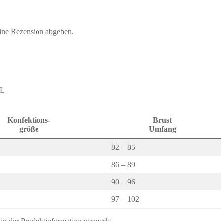
eine Rezension abgeben.
XL
Konfektions-
Brust
größe
Umfang
82 – 85
86 – 89
90 – 96
97 – 102
s in der Produktinformation vermerkt.