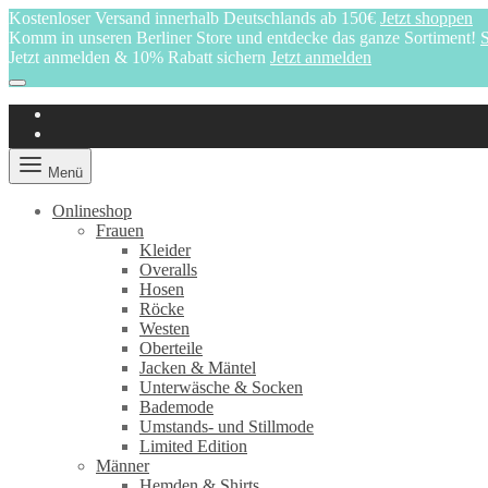
Kostenloser Versand innerhalb Deutschlands ab 150€
Jetzt shoppen
Komm in unseren Berliner Store und entdecke das ganze Sortiment!
S
Jetzt anmelden & 10% Rabatt sichern
Jetzt anmelden
Menü
Onlineshop
Frauen
Kleider
Overalls
Hosen
Röcke
Westen
Oberteile
Jacken & Mäntel
Unterwäsche & Socken
Bademode
Umstands- und Stillmode
Limited Edition
Männer
Hemden & Shirts