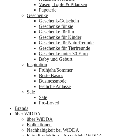
Vasen, Töpfe & Pflanzen
Papeterie
Geschenke
Geschenk-Gutschein
Geschenke für sie
Geschenke für ihn
Geschenke für Kinder
Geschenke für Naturfreunde
Geschenke für Tierfreunde
Geschenke unter 30 Euro
Baby und Geburt
Inspiration
Frühjahr/Sommer
Beste Basics
Businessmode
festliche Anlässe
Sale
Sale
Pre-Loved
Brands
über WiDDA
über WiDDA
Kollektionen
Nachhaltigkeit bei WiDDA
Faire Produktion – So entsteht WiDDA