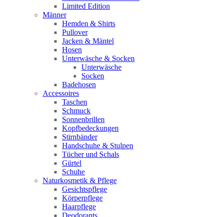
Limited Edition
Männer
Hemden & Shirts
Pullover
Jacken & Mäntel
Hosen
Unterwäsche & Socken
Unterwäsche
Socken
Badehosen
Accessoires
Taschen
Schmuck
Sonnenbrillen
Kopfbedeckungen
Stirnbänder
Handschuhe & Stulpen
Tücher und Schals
Gürtel
Schuhe
Naturkosmetik & Pflege
Gesichtspflege
Körperpflege
Haarpflege
Deodorants