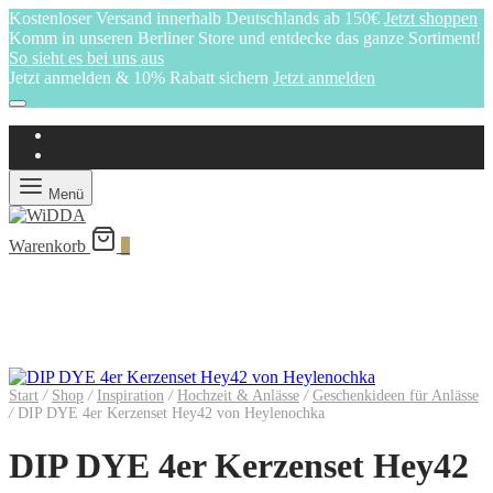
Kostenloser Versand innerhalb Deutschlands ab 150€
Jetzt shoppen
Komm in unseren Berliner Store und entdecke das ganze Sortiment!
So sieht es bei uns aus
Jetzt anmelden & 10% Rabatt sichern
Jetzt anmelden
Menü
Warenkorb
0
Start
/
Shop
/
Inspiration
/
Hochzeit & Anlässe
/
Geschenkideen für Anlässe
/
DIP DYE 4er Kerzenset Hey42 von Heylenochka
DIP DYE 4er Kerzenset Hey42