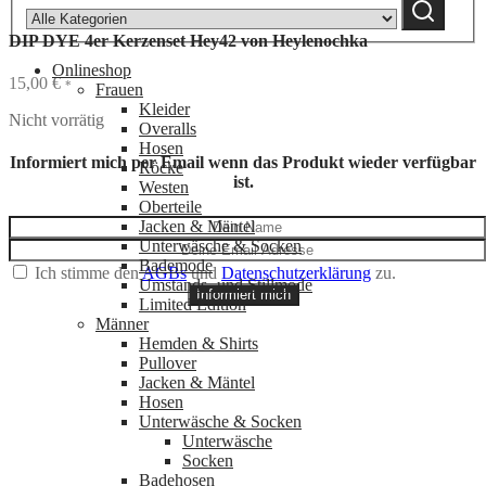
Suchen
category:
DIP DYE 4er Kerzenset Hey42 von Heylenochka
Onlineshop
15,00
€
*
Frauen
Kleider
Nicht vorrätig
Overalls
Hosen
Informiert mich per Email wenn das Produkt wieder verfügbar
Röcke
ist.
Westen
Oberteile
Jacken & Mäntel
Unterwäsche & Socken
Bademode
Ich stimme den
AGBs
und
Datenschutzerklärung
zu.
Umstands- und Stillmode
Informiert mich
Limited Edition
Männer
Hemden & Shirts
Pullover
Jacken & Mäntel
Hosen
Unterwäsche & Socken
Unterwäsche
Socken
Badehosen