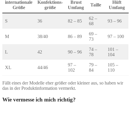
internationale
Konfektions-
Brust
Hüft
Taille
Größe
größe
Umfang
Umfang
62 –
S
36
82 – 85
93 – 96
68
69 –
M
38/40
86 – 89
97 – 100
73
74 –
101 –
L
42
90 – 96
78
104
97 –
79 –
105 –
XL
44/46
102
84
110
Fällt eines der Modelle eher größer oder kleiner aus, so haben wir
das in der Produktinformation vermerkt.
Wie vermesse ich mich richtig?