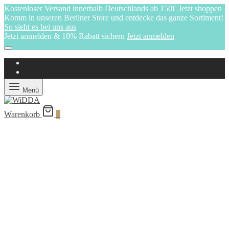
Kostenloser Versand innerhalb Deutschlands ab 150€
Jetzt shoppen
Komm in unseren Berliner Store und entdecke das ganze Sortiment!
So sieht es bei uns aus
Jetzt anmelden & 10% Rabatt sichern
Jetzt anmelden
Menü
Warenkorb
0