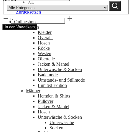
XL
Suchen
category:
Zurücksetzen
Chino
Onlineshop
Pants
Frauen
In den Warenkorb
Nigen
Kleider
Black
Overalls
Canvas
Hosen
mit
Röcke
Seitentasche
Westen
|
Oberteile
ARNIKO
Jacken & Mäntel
Menge
Unterwäsche & Socken
Bademode
Umstands- und Stillmode
Limited Edition
Männer
Hemden & Shirts
Pullover
Jacken & Mäntel
Hosen
Unterwäsche & Socken
Unterwäsche
Socken