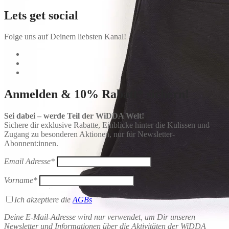
Lets get social
Folge uns auf Deinem liebsten Kanal!
Anmelden & 10% Rabatt* sichern!
Sei dabei – werde Teil der WiDDA Welt!
Sichere dir exklusive Rabatte, Einblicke hinter die Kulissen und
Zugang zu besonderen Aktionen, nur für Newsletter-
Abonnent:innen.
Email Adresse*
Vorname*
Ich akzeptiere die
AGBs
Deine E-Mail-Adresse wird nur verwendet, um Dir unseren
Newsletter und Informationen über die Aktivitäten der WiDDA