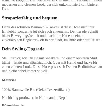
schlichte Eleganz. Der tiefschwarze Canvas-Stoff verleiht ihr einen
modernen und cleanen Look, der sich unkompliziert kombinieren
lässt.
Strapazierfähig und bequem
Dank des robusten Baumwoll-Canvas ist diese Hose nicht nur
langlebig, sondern trägt sich auch angenehm. Der gerade Schnitt
bietet Bewegungsfreiheit und macht die Hose zu einem
zuverlässigen Begleiter – ob in der Stadt, im Büro oder auf Reisen.
Dein Styling-Upgrade
Stell Dir vor, wie Du sie mit Sneakern und einem lockeren Shirt
trägst – lässig und alltagstauglich. Oder mit Hemd und Jacke für
einen edleren Look. Diese Hose passt sich Deinen Bedürfnissen an
und bleibt dabei immer stilvoll.
Material
100% Baumwolle Bio (Oeko-Tex zertifiziert)
Nachhaltig produziert in Kathmandu, Nepal
Pflegehinweis