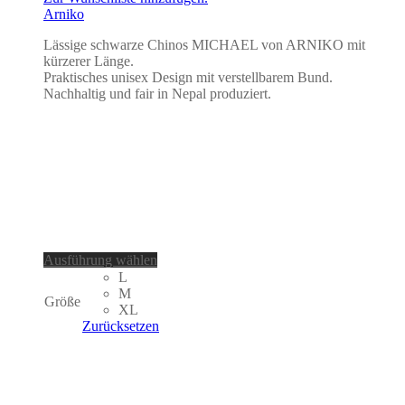
Arniko
Lässige schwarze Chinos MICHAEL von ARNIKO mit
kürzerer Länge.
Praktisches unisex Design mit verstellbarem Bund.
Nachhaltig und fair in Nepal produziert.
Dieses
Ausführung wählen
Produkt
L
weist
M
Größe
mehrere
XL
Varianten
Zurücksetzen
auf.
Die
Optionen
können