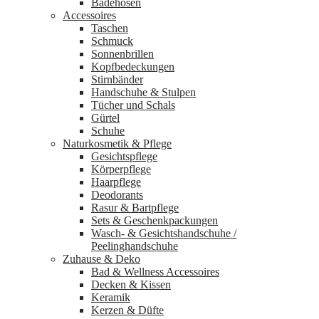
Badehosen
Accessoires
Taschen
Schmuck
Sonnenbrillen
Kopfbedeckungen
Stirnbänder
Handschuhe & Stulpen
Tücher und Schals
Gürtel
Schuhe
Naturkosmetik & Pflege
Gesichtspflege
Körperpflege
Haarpflege
Deodorants
Rasur & Bartpflege
Sets & Geschenkpackungen
Wasch‑ & Gesichtshandschuhe /
Peelinghandschuhe
Zuhause & Deko
Bad & Wellness Accessoires
Decken & Kissen
Keramik
Kerzen & Düfte