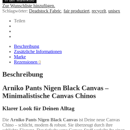
In den Warenkorb
Nigen
Zur Wunschliste hinzufügen.
Black
Schlagwörter:
Deadstock Fabric
,
fair produziert
,
recycelt
,
unisex
Canvas
mit
Teilen
Seitentasche
|
ARNIKO
Menge
Beschreibung
Zusätzliche Informationen
Marke
Rezensionen
0
Beschreibung
Arniko Pants Nigen Black Canvas –
Minimalistische Canvas Chinos
Klarer Look für Deinen Alltag
Die
Arniko Pants Nigen Black Canvas
ist Deine neue Canvas
Chino – schlicht, modern & robust. Sie überzeugt durch ihre