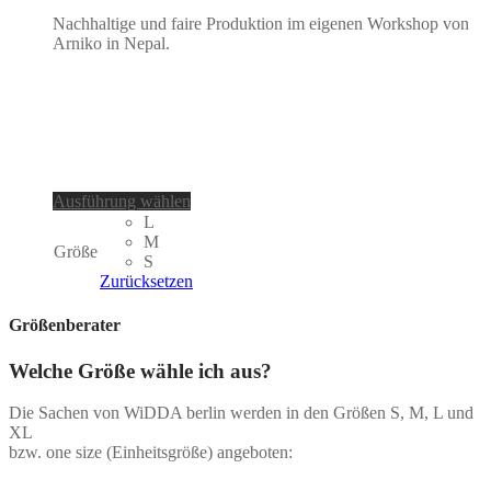
Nachhaltige und faire Produktion im eigenen Workshop von
Arniko in Nepal.
Dieses
Ausführung wählen
Produkt
L
weist
M
Größe
mehrere
S
Varianten
Zurücksetzen
auf.
Die
Größenberater
Optionen
können
Welche Größe wähle ich aus?
auf
der
Die Sachen von WiDDA berlin werden in den Größen S, M, L und
Produktseite
XL
gewählt
bzw. one size (Einheitsgröße) angeboten:
werden