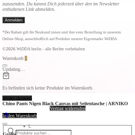
zuzusenden. Du kannst Dich jederzeit über den im Newsletter
enthaltenen Link abmelden.
*Der Rabatt gilt für Neukund:innen und ihre erste Bestellung in unserem
Online-Shop, ausschließlich auf Produkte unserer Eigenmarke WiDDA.
2026
©
WiDDA berlin - alle Rechte vorbehalten
Warenkorb
0
Updating…
Es befinden sich keine Produkte im Warenkorb.
Weiter shoppen
Chino Pants Nigen Black Canvas mit Seitentasche | ARNIKO
Vertrag widerrufen
In den Warenkorb
L
Suchen
Narrow
M
nach:
Größe
by