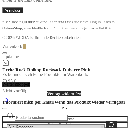
enthaltenen Link abmelden.
*Der Rabatt gilt für Neukund:innen und ihre erste Bestellung in unserem
Online-Shop, ausschließlich auf Produkte unserer Eigenmarke WiDDA.
2026
©
WiDDA berlin - alle Rechte vorbehalten
Warenkorb
0
Updating…
Derbe Ruck Rolltop Rucksack Dubarry Pink
Es befinden sich keine Produkte im Warenkorb.
79,95
€
*
Weiter shoppen
Nicht vorrätig
Vertrag widerrufen
Informiert mich per Email wenn das Produkt wieder verfügbar
ist.
Suchen
Narrow
nach:
by
Suchen
category: