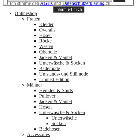
Ich stimme den
AGBs
und
Datenschutzerklärung
zu.
Informiert mich
Onlineshop
Frauen
Kleider
Overalls
Hosen
Röcke
Westen
Oberteile
Jacken & Mäntel
Unterwäsche & Socken
Bademode
Umstands- und Stillmode
Limited Edition
Männer
Hemden & Shirts
Pullover
Jacken & Mäntel
Hosen
Unterwäsche & Socken
Unterwäsche
Socken
Badehosen
Accessoires