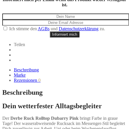
ist.
Ich stimme den
AGBs
und
Datenschutzerklärung
zu.
Informiert mich
Teilen
Beschreibung
Marke
Rezensionen
0
Beschreibung
Dein wetterfester Alltagsbegleiter
Der
Derbe Ruck Rolltop Dubarry Pink
bringt Farbe in graue
Tage! Der wasserabweisende Rucksack im Messenger-Stil begleitet
Dich zuverlässig zur Arbeit, Uni oder beim Wochenendausflug –