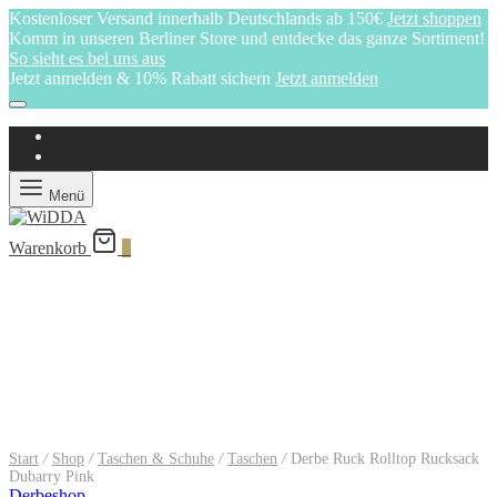
Kostenloser Versand innerhalb Deutschlands ab 150€
Jetzt shoppen
Komm in unseren Berliner Store und entdecke das ganze Sortiment!
So sieht es bei uns aus
Jetzt anmelden & 10% Rabatt sichern
Jetzt anmelden
Menü
Warenkorb
0
Start
/
Shop
/
Taschen & Schuhe
/
Taschen
/
Derbe Ruck Rolltop Rucksack
Dubarry Pink
Derbeshop