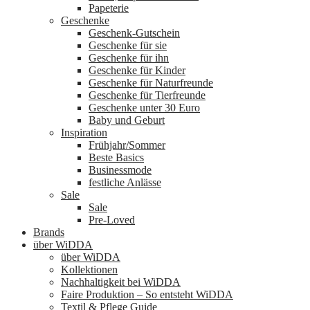
Papeterie
Geschenke
Geschenk-Gutschein
Geschenke für sie
Geschenke für ihn
Geschenke für Kinder
Geschenke für Naturfreunde
Geschenke für Tierfreunde
Geschenke unter 30 Euro
Baby und Geburt
Inspiration
Frühjahr/Sommer
Beste Basics
Businessmode
festliche Anlässe
Sale
Sale
Pre-Loved
Brands
über WiDDA
über WiDDA
Kollektionen
Nachhaltigkeit bei WiDDA
Faire Produktion – So entsteht WiDDA
Textil & Pflege Guide