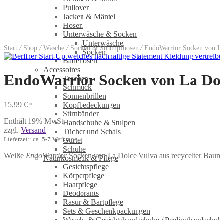
Pullover
Jacken & Mäntel
Hosen
Unterwäsche & Socken
Unterwäsche
Start
/
Shop
/
Wäsche
/
Socken & Strumpfhosen
/
EndoWarrior Socken von L
Socken
Badehosen
Accessoires
EndoWarrior Socken von La Do
Taschen
Schmuck
Sonnenbrillen
15,99
€
Kopfbedeckungen
*
Stirnbänder
Enthält 19% MwSt.
Handschuhe & Stulpen
zzgl.
Versand
Tücher und Schals
Lieferzeit: ca. 5-7 Werktage
Gürtel
Schuhe
Weiße
EndoWarrior
Socken von La Dolce Vulva aus recycelter Baumwol
Naturkosmetik & Pflege
Gesichtspflege
Körperpflege
Haarpflege
Deodorants
Rasur & Bartpflege
Sets & Geschenkpackungen
Wasch‑ & Gesichtshandschuhe / Peelinghandschu