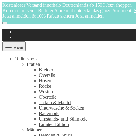
Kostenloser Versand innerhalb Deutschlands ab 150€
Jetzt shoppen
Komm in unseren Berliner Store und entdecke das ganze Sortiment!
S
Jetzt anmelden & 10% Rabatt sichern
Jetzt anmelden
Menü
Onlineshop
Frauen
Kleider
Overalls
Hosen
Röcke
Westen
Oberteile
Jacken & Mäntel
Unterwäsche & Socken
Bademode
Umstands- und Stillmode
Limited Edition
Männer
Hemden & Shirts