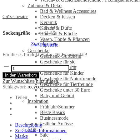
Zuhause & Deko
Bad & Wellness Accessoires
Decken & Kissen
Größenberater
Keramik
36-40
Kerzen & Düfte
Sockengröße
41-46
Haushalt & Küche
Vasen, Töpfe & Pflanzen
Zurücksetzen
Papeterie
Geschenke
Für dieses Produkt gibt es
16
Treuepunkte!
Geschenk-Gutschein
Geschenke für sie
EndoWarrior
Geschenke für ihn
Socken
Geschenke für Kinder
In den Warenkorb
von
Geschenke für Naturfreunde
Zur Wunschliste hinzufügen.
La
Geschenke für Tierfreunde
Schlagwort:
recycelt
Dolce
Geschenke unter 30 Euro
Vulva
Baby und Geburt
Teilen
Menge
Inspiration
Frühjahr/Sommer
Beste Basics
Businessmode
festliche Anlässe
Beschreibung
Sale
Zusätzliche Informationen
Sale
Marke