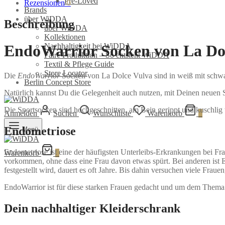
Pre-Loved
Rezensionen
0
Brands
über WiDDA
Beschreibung
über WiDDA
Kollektionen
Nachhaltigkeit bei WiDDA
EndoWarrior Socken von La Do
Faire Produktion – So entsteht WiDDA
Textil & Pflege Guide
Store Locator
Die
EndoWarrior
Socken von La Dolce Vulva sind in weiß mit schwarz
Berlin Concept Store
Natürlich kannst Du die Gelegenheit auch nutzen, mit Deinen neuen
Die Sportsocken sind hochgeschnitten, am Bein gerippt und kuschlig
Anmelden
Suchen
Wunschliste
Warenkorb
0
Endometriose
Menü
Endometriose ist eine der häufigsten Unterleibs-Erkrankungen bei F
Warenkorb
0
vorkommen, ohne dass eine Frau davon etwas spürt. Bei anderen ist 
festgestellt wird, dauert es oft Jahre. Bis dahin versuchen viele Fr
EndoWarrior ist für diese starken Frauen gedacht und um dem Them
Dein nachhaltiger Kleiderschrank