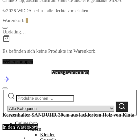
Online-Shop, ausschließlich auf Produkte unserer Eigenmarke WiDDA.
2026
©
WiDDA berlin - alle Rechte vorbehalten
Warenkorb
0
Updating…
Es befinden sich keine Produkte im Warenkorb.
Weiter shoppen
Vertrag widerrufen
Suchen
Narrow
nach:
by
Suchen
category:
Kerzenhalter SANDUHR 30cm aus lackiertem Holz von Kinta
Onlineshop
In den Warenkorb
Frauen
Kleider