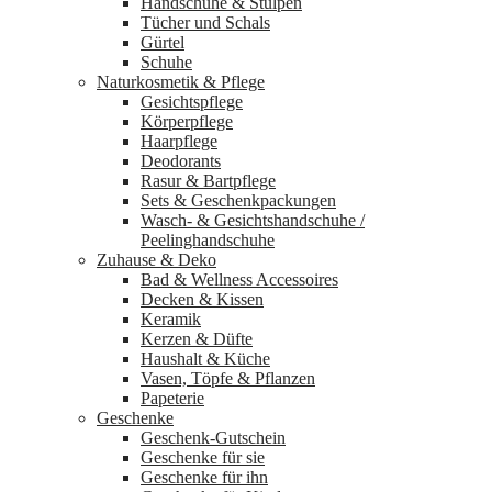
Handschuhe & Stulpen
Tücher und Schals
Gürtel
Schuhe
Naturkosmetik & Pflege
Gesichtspflege
Körperpflege
Haarpflege
Deodorants
Rasur & Bartpflege
Sets & Geschenkpackungen
Wasch‑ & Gesichtshandschuhe /
Peelinghandschuhe
Zuhause & Deko
Bad & Wellness Accessoires
Decken & Kissen
Keramik
Kerzen & Düfte
Haushalt & Küche
Vasen, Töpfe & Pflanzen
Papeterie
Geschenke
Geschenk-Gutschein
Geschenke für sie
Geschenke für ihn