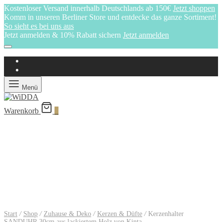
Kostenloser Versand innerhalb Deutschlands ab 150€
Jetzt shoppen
Komm in unseren Berliner Store und entdecke das ganze Sortiment!
So sieht es bei uns aus
Jetzt anmelden & 10% Rabatt sichern
Jetzt anmelden
Menü
Warenkorb
0
Start
/
Shop
/
Zuhause & Deko
/
Kerzen & Düfte
/
Kerzenhalter
SANDUHR 30cm aus lackiertem Holz von Kinta