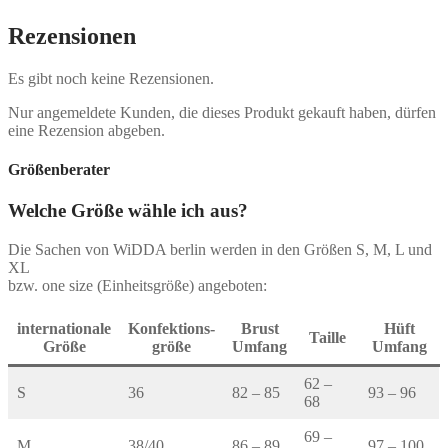
Rezensionen
Es gibt noch keine Rezensionen.
Nur angemeldete Kunden, die dieses Produkt gekauft haben, dürfen
eine Rezension abgeben.
Größenberater
Welche Größe wähle ich aus?
Die Sachen von WiDDA berlin werden in den Größen S, M, L und
XL
bzw. one size (Einheitsgröße) angeboten:
internationale
Konfektions-
Brust
Hüft
Taille
Größe
größe
Umfang
Umfang
62 –
S
36
82 – 85
93 – 96
68
69 –
M
38/40
86 – 89
97 – 100