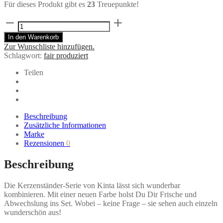
Für dieses Produkt gibt es
23
Treuepunkte!
Kerzenhalter
SANDUHR
In den Warenkorb
30cm
Zur Wunschliste hinzufügen.
aus
Schlagwort:
fair produziert
lackiertem
Holz
Teilen
von
Kinta
Menge
Beschreibung
Zusätzliche Informationen
Marke
Rezensionen
0
Beschreibung
Die Kerzenständer-Serie von Kinta lässt sich wunderbar
kombinieren. Mit einer neuen Farbe holst Du Dir Frische und
Abwechslung ins Set. Wobei – keine Frage – sie sehen auch einzeln
wunderschön aus!