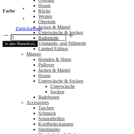
Overalls
Hosen
Röcke
Farbe
Westen
Oberteile
Jacken & Mäntel
Zurücksetzen
Unterwäsche & Socken
Kerzenhalter
Bademode
SANDUHR
Umstands- und Stillmode
In den Warenkorb
30cm
Limited Edition
aus
Männer
lackiertem
Hemden & Shirts
Holz
Pullover
von
Jacken & Mäntel
Kinta
Hosen
Menge
Unterwäsche & Socken
Unterwäsche
Socken
Badehosen
Accessoires
Taschen
Schmuck
Sonnenbrillen
Kopfbedeckungen
Stirnbänder