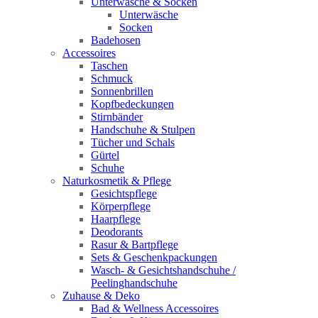
Unterwäsche & Socken
Unterwäsche
Socken
Badehosen
Accessoires
Taschen
Schmuck
Sonnenbrillen
Kopfbedeckungen
Stirnbänder
Handschuhe & Stulpen
Tücher und Schals
Gürtel
Schuhe
Naturkosmetik & Pflege
Gesichtspflege
Körperpflege
Haarpflege
Deodorants
Rasur & Bartpflege
Sets & Geschenkpackungen
Wasch‑ & Gesichtshandschuhe /
Peelinghandschuhe
Zuhause & Deko
Bad & Wellness Accessoires