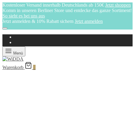
Kostenloser Versand innerhalb Deutschlands ab 150€
Jetzt shoppen
Komm in unseren Berliner Store und entdecke das ganze Sortiment!
So sieht es bei uns aus
Jetzt anmelden & 10% Rabatt sichern
Jetzt anmelden
Menü
Warenkorb
0