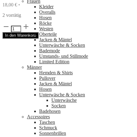
Frauen
18,00
€
*
Kleider
Overalls
2 vorrätig
Hosen
Röcke
Schlafen
Westen
–
Oberteile
In den Warenkorb
Vom
Jacken & Mäntel
Träumen,
Unterwäsche & Socken
Schnarchen
Bademode
und
Umstands- und Stillmode
Schlafwandeln
Limited Edition
|
Männer
Knesebeck
Hemden & Shirts
Verlag
Pullover
Menge
Jacken & Mäntel
Hosen
Unterwäsche & Socken
Unterwäsche
Socken
Badehosen
Accessoires
Taschen
Schmuck
Sonnenbrillen