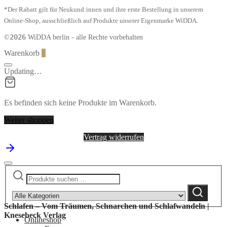
*Der Rabatt gilt für Neukund:innen und ihre erste Bestellung in unserem
Online-Shop, ausschließlich auf Produkte unserer Eigenmarke WiDDA.
2026
©
WiDDA berlin - alle Rechte vorbehalten
Warenkorb
0
Updating…
Es befinden sich keine Produkte im Warenkorb.
Weiter shoppen
Vertrag widerrufen
Suchen
Narrow
nach:
by
Suchen
category:
Schlafen – Vom Träumen, Schnarchen und Schlafwandeln |
Knesebeck Verlag
Onlineshop