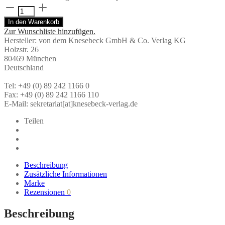
Schlafen
–
In den Warenkorb
Vom
Zur Wunschliste hinzufügen.
Träumen,
Hersteller:
von dem Knesebeck GmbH & Co. Verlag KG
Schnarchen
Holzstr. 26
und
80469 München
Schlafwandeln
Deutschland
|
Knesebeck
Tel: +49 (0) 89 242 1166 0
Verlag
Fax: +49 (0) 89 242 1166 110
Menge
E-Mail: sekretariat[at]knesebeck-verlag.de
Teilen
Beschreibung
Zusätzliche Informationen
Marke
Rezensionen
0
Beschreibung