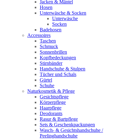
Jacken & Mäntel
Hosen
Unterwäsche & Socken
Unterwäsche
Socken
Badehosen
Accessoires
Taschen
Schmuck
Sonnenbrillen
Kopfbedeckungen
Stirnbänder
Handschuhe & Stulpen
Tücher und Schals
Gürtel
Schuhe
Naturkosmetik & Pflege
Gesichtspflege
Körperpflege
Haarpflege
Deodorants
Rasur & Bartpflege
Sets & Geschenkpackungen
Wasch‑ & Gesichtshandschuhe /
Peelinghandschuhe