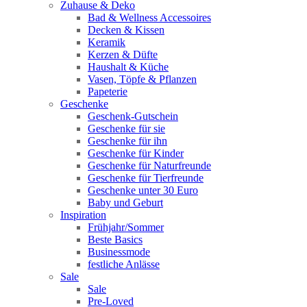
Zuhause & Deko
Bad & Wellness Accessoires
Decken & Kissen
Keramik
Kerzen & Düfte
Haushalt & Küche
Vasen, Töpfe & Pflanzen
Papeterie
Geschenke
Geschenk-Gutschein
Geschenke für sie
Geschenke für ihn
Geschenke für Kinder
Geschenke für Naturfreunde
Geschenke für Tierfreunde
Geschenke unter 30 Euro
Baby und Geburt
Inspiration
Frühjahr/Sommer
Beste Basics
Businessmode
festliche Anlässe
Sale
Sale
Pre-Loved