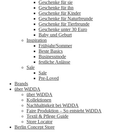
Geschenke für sie
Geschenke für ihn
Geschenke für Kinder
Geschenke für Naturfreunde
Geschenke für Tierfreunde
Geschenke unter 30 Euro
Baby und Geburt
Inspiration
Frühjahr/Sommer
Beste Basics
Businessmode
festliche Anlässe
Sale
Sale
Pre-Loved
Brands
über WiDDA
über WiDDA
Kollektionen
Nachhaltigkeit bei WiDDA
Faire Produktion – So entsteht WiDDA
Textil & Pflege Guide
Store Locator
Berlin Concept Store