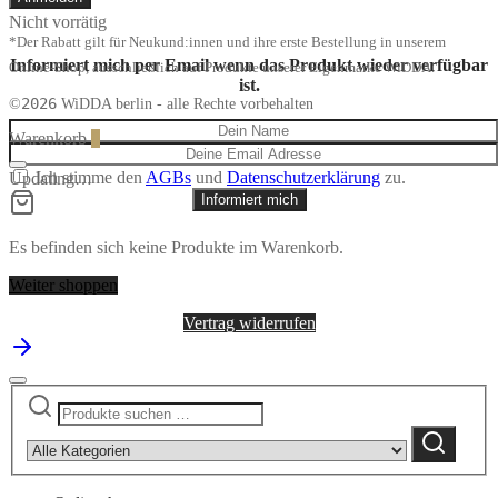
Nicht vorrätig
*Der Rabatt gilt für Neukund:innen und ihre erste Bestellung in unserem
Informiert mich per Email wenn das Produkt wieder verfügbar
Online-Shop, ausschließlich auf Produkte unserer Eigenmarke WiDDA.
ist.
2026
©
WiDDA berlin - alle Rechte vorbehalten
Warenkorb
0
Ich stimme den
AGBs
und
Datenschutzerklärung
zu.
Updating…
Informiert mich
Es befinden sich keine Produkte im Warenkorb.
Weiter shoppen
Vertrag widerrufen
Suchen
Narrow
nach:
by
Suchen
category: