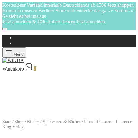
Kostenloser Versand innerhalb Deutschlands ab 150€
Jetzt shoppen
Komm in unseren Berliner Store und entdecke das ganze Sortiment!
So sieht es bei uns aus
Jetzt anmelden & 10% Rabatt sichern
Jetzt anmelden
Menü
Warenkorb
0
Start
/
Shop
/
Kinder
/
Spielwaren & Bücher
/
Pi mal Daumen – Laurence
King Verlag