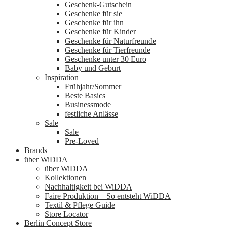
Geschenk-Gutschein
Geschenke für sie
Geschenke für ihn
Geschenke für Kinder
Geschenke für Naturfreunde
Geschenke für Tierfreunde
Geschenke unter 30 Euro
Baby und Geburt
Inspiration
Frühjahr/Sommer
Beste Basics
Businessmode
festliche Anlässe
Sale
Sale
Pre-Loved
Brands
über WiDDA
über WiDDA
Kollektionen
Nachhaltigkeit bei WiDDA
Faire Produktion – So entsteht WiDDA
Textil & Pflege Guide
Store Locator
Berlin Concept Store