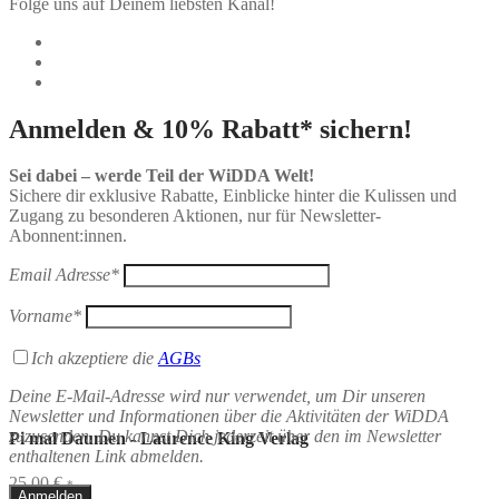
Folge uns auf Deinem liebsten Kanal!
Anmelden & 10% Rabatt* sichern!
Sei dabei – werde Teil der WiDDA Welt!
Sichere dir exklusive Rabatte, Einblicke hinter die Kulissen und
Zugang zu besonderen Aktionen, nur für Newsletter-
Abonnent:innen.
Email Adresse*
Vorname*
Ich akzeptiere die
AGBs
Deine E-Mail-Adresse wird nur verwendet, um Dir unseren
Newsletter und Informationen über die Aktivitäten der WiDDA
zuzusenden. Du kannst Dich jederzeit über den im Newsletter
Pi mal Daumen - Laurence King Verlag
enthaltenen Link abmelden.
25,00
€
*