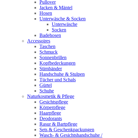
Pullover
Jacken & Mäntel
Hosen
Unterwäsche & Socken
Unterwäsche
Socken
Badehosen
Accessoires
Taschen
Schmuck
Sonnenbrillen
Kopfbedeckungen
Stirnbänder
Handschuhe & Stulpen
Tücher und Schals
Gürtel
Schuhe
Naturkosmetik & Pflege
Gesichtspflege
Körperpflege
Haarpflege
Deodorants
Rasur & Bartpflege
Sets & Geschenkpackungen
Wasch‑ & Gesichtshandschuhe /