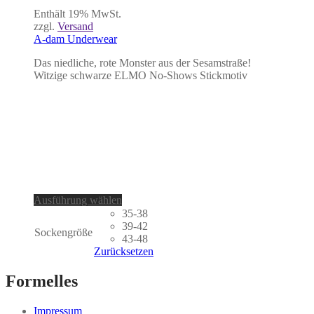
Enthält 19% MwSt.
zzgl.
Versand
A-dam Underwear
Das niedliche, rote Monster aus der Sesamstraße!
Witzige schwarze ELMO No-Shows Stickmotiv
Dieses
Ausführung wählen
Produkt
35-38
weist
39-42
Sockengröße
mehrere
43-48
Varianten
Zurücksetzen
auf.
Die
Formelles
Optionen
können
Impressum
auf