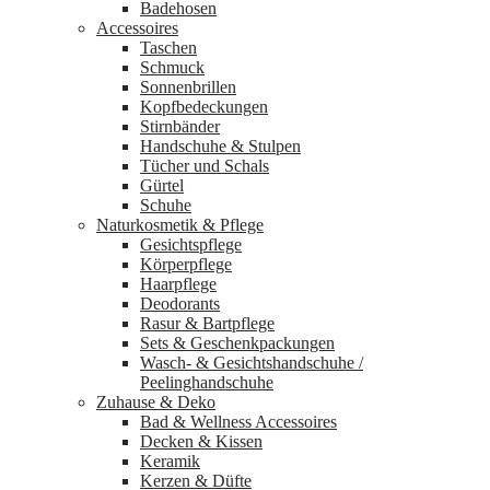
Badehosen
Accessoires
Taschen
Schmuck
Sonnenbrillen
Kopfbedeckungen
Stirnbänder
Handschuhe & Stulpen
Tücher und Schals
Gürtel
Schuhe
Naturkosmetik & Pflege
Gesichtspflege
Körperpflege
Haarpflege
Deodorants
Rasur & Bartpflege
Sets & Geschenkpackungen
Wasch‑ & Gesichtshandschuhe /
Peelinghandschuhe
Zuhause & Deko
Bad & Wellness Accessoires
Decken & Kissen
Keramik
Kerzen & Düfte