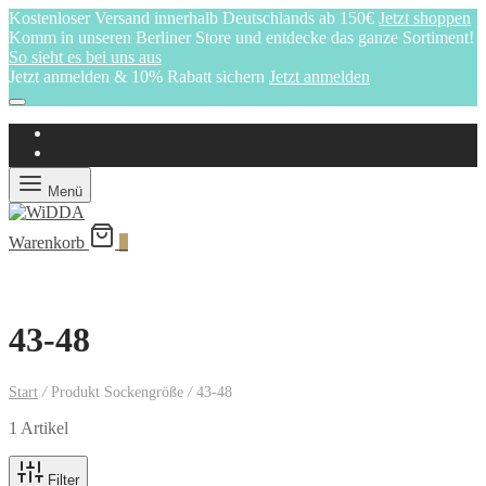
Kostenloser Versand innerhalb Deutschlands ab 150€
Jetzt shoppen
Komm in unseren Berliner Store und entdecke das ganze Sortiment!
So sieht es bei uns aus
Jetzt anmelden & 10% Rabatt sichern
Jetzt anmelden
Menü
Warenkorb
0
43-48
Start
/
Produkt Sockengröße
/
43-48
1 Artikel
Filter