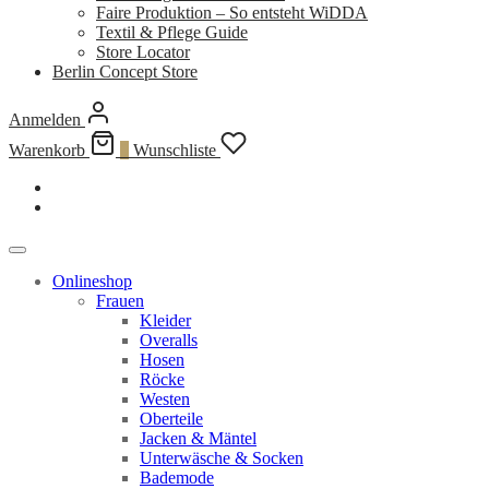
Faire Produktion – So entsteht WiDDA
Textil & Pflege Guide
Store Locator
Berlin Concept Store
Anmelden
Warenkorb
0
Wunschliste
Onlineshop
Frauen
Kleider
Overalls
Hosen
Röcke
Westen
Oberteile
Jacken & Mäntel
Unterwäsche & Socken
Bademode