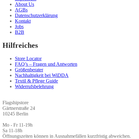
About Us
der
AGBs
Produktseite
Datenschutzerklärung
gewählt
Kontakt
werden
Jobs
B2B
Hilfreiches
Store Locator
FAQ’s – Fragen und Antworten
Größenberater
Nachhaltigkeit bei WiDDA
Textil & Pflege Guide
Widerrufsbelehrung
Flagshipstore
Gärtnerstraße 24
10245 Berlin
Mo - Fr 11-19h
Sa 11-18h
Öffnungszeiten können in Ausnahmefällen kurzfristig abweichen.