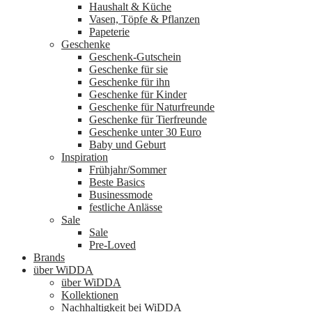
Haushalt & Küche
Vasen, Töpfe & Pflanzen
Papeterie
Geschenke
Geschenk-Gutschein
Geschenke für sie
Geschenke für ihn
Geschenke für Kinder
Geschenke für Naturfreunde
Geschenke für Tierfreunde
Geschenke unter 30 Euro
Baby und Geburt
Inspiration
Frühjahr/Sommer
Beste Basics
Businessmode
festliche Anlässe
Sale
Sale
Pre-Loved
Brands
über WiDDA
über WiDDA
Kollektionen
Nachhaltigkeit bei WiDDA