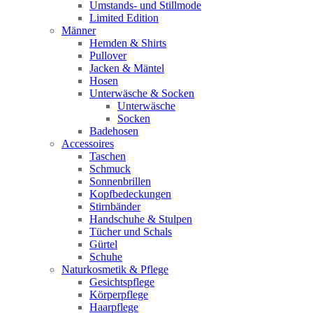
Umstands- und Stillmode
Limited Edition
Männer
Hemden & Shirts
Pullover
Jacken & Mäntel
Hosen
Unterwäsche & Socken
Unterwäsche
Socken
Badehosen
Accessoires
Taschen
Schmuck
Sonnenbrillen
Kopfbedeckungen
Stirnbänder
Handschuhe & Stulpen
Tücher und Schals
Gürtel
Schuhe
Naturkosmetik & Pflege
Gesichtspflege
Körperpflege
Haarpflege