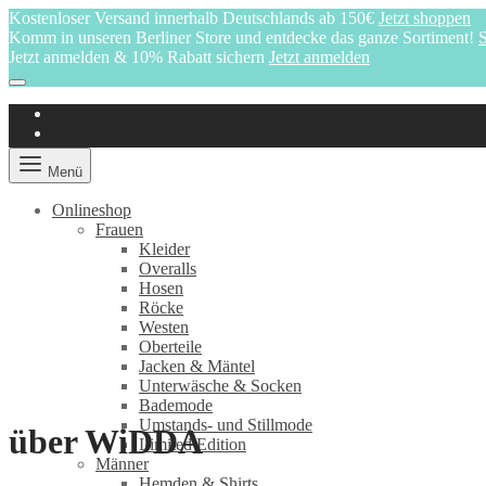
Kostenloser Versand innerhalb Deutschlands ab 150€
Jetzt shoppen
Komm in unseren Berliner Store und entdecke das ganze Sortiment!
S
Jetzt anmelden & 10% Rabatt sichern
Jetzt anmelden
Menü
Onlineshop
Frauen
Kleider
Overalls
Hosen
Röcke
Westen
Oberteile
Jacken & Mäntel
Unterwäsche & Socken
Bademode
Umstands- und Stillmode
über WiDDA
Limited Edition
Männer
Hemden & Shirts