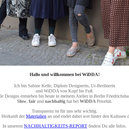
Hallo und willkommen bei WiDDA!
Ich bin Sabine Kelle, Diplom Designerin, Ur-Berlinerin
und WiDDA von Kopf bis Fuß.
le Designs entstehen bis heute in meinem Atelier in Berlin Friedrichsha
Slow
,
fair
und
nachhaltig
hat bei
WiDDA
Priorität.
Transparenz ist für uns sehr wichtig.
e Herkunft der
Materialien
an und endet dabei wer hinter den Kulissen
In unserem
NACHHALTIGKEITS-REPORT
findest Du alle Infos.