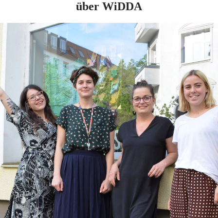
über WiDDA
he