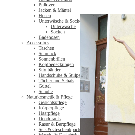
Pullover
Jacken & Mäntel
Hosen
Unterwäsche & Socken
Unterwäsche
Socken
Badehosen
Accessoires
Taschen
Schmuck
Sonnenbrillen
Kopfbedeckungen
Stirnbänder
Handschuhe & Stulpen
Tücher und Schals
Gürtel
Schuhe
Naturkosmetik & Pflege
Gesichtspflege
Körperpflege
Haarpflege
Deodorants
Rasur & Bartpflege
Sets & Geschenkpackungen
Wasch‑ & Gesichtshandschuhe / Peelinghandschu