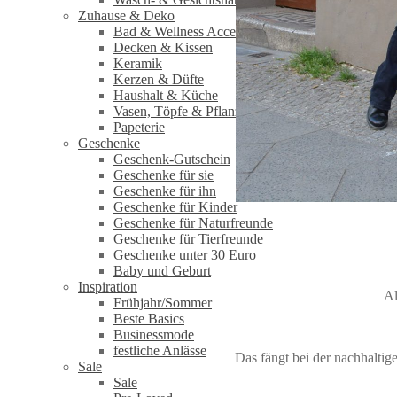
Zuhause & Deko
Bad & Wellness Accessoires
Decken & Kissen
Keramik
Kerzen & Düfte
Haushalt & Küche
Vasen, Töpfe & Pflanzen
Papeterie
Geschenke
Geschenk-Gutschein
Geschenke für sie
Geschenke für ihn
Geschenke für Kinder
Geschenke für Naturfreunde
Geschenke für Tierfreunde
Geschenke unter 30 Euro
Baby und Geburt
Inspiration
Al
Frühjahr/Sommer
Beste Basics
Businessmode
festliche Anlässe
Das fängt bei der nachhaltig
Sale
Sale