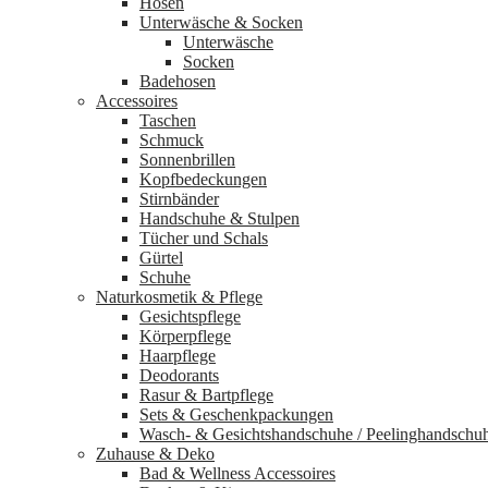
Hosen
Unterwäsche & Socken
Unterwäsche
Socken
Badehosen
Accessoires
Taschen
Schmuck
Sonnenbrillen
Kopfbedeckungen
Stirnbänder
Handschuhe & Stulpen
Tücher und Schals
Gürtel
Schuhe
Naturkosmetik & Pflege
Gesichtspflege
Körperpflege
Haarpflege
Deodorants
Rasur & Bartpflege
Sets & Geschenkpackungen
Wasch‑ & Gesichtshandschuhe / Peelinghandschu
Zuhause & Deko
Bad & Wellness Accessoires