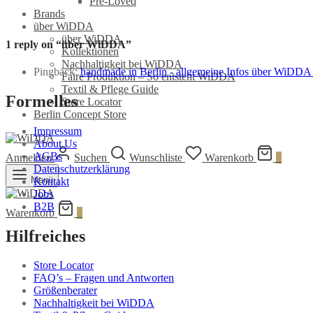
Pre-Loved
Brands
über WiDDA
über WiDDA
1 reply on “über WiDDA”
Kollektionen
Nachhaltigkeit bei WiDDA
Pingback:
handmade in Berlin - allgemeine Infos über WiDDA 
Faire Produktion – So entsteht WiDDA
Textil & Pflege Guide
Formelles
Store Locator
Berlin Concept Store
Impressum
About Us
AGBs
Anmelden
Suchen
Wunschliste
Warenkorb
0
Datenschutzerklärung
Menü
Kontakt
Jobs
B2B
Warenkorb
0
Hilfreiches
Store Locator
FAQ’s – Fragen und Antworten
Größenberater
Nachhaltigkeit bei WiDDA