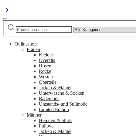
Suchen
Narrow
nach:
by
category:
Onlineshop
Frauen
Kleider
Overalls
Hosen
Röcke
Westen
Oberteile
Jacken & Mäntel
Unterwäsche & Socken
Bademode
Umstands- und Stillmode
Limited Edition
Männer
Hemden & Shirts
Pullover
Jacken & Mäntel