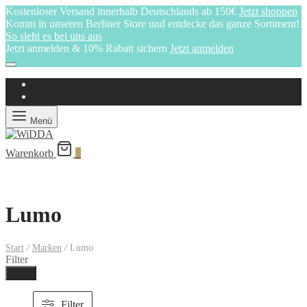
Kostenloser Versand innerhalb Deutschlands ab 150€
Jetzt shoppen
Komm in unseren Berliner Store und entdecke das ganze Sortiment!
So sieht es bei uns aus
Jetzt anmelden & 10% Rabatt sichern
Jetzt anmelden
Menü
Warenkorb
0
Lumo
Start
/
Marken
/
Lumo
Filter
Ferig
Filter