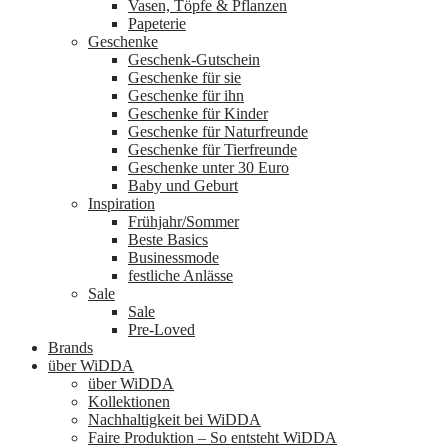
Vasen, Töpfe & Pflanzen
Papeterie
Geschenke
Geschenk-Gutschein
Geschenke für sie
Geschenke für ihn
Geschenke für Kinder
Geschenke für Naturfreunde
Geschenke für Tierfreunde
Geschenke unter 30 Euro
Baby und Geburt
Inspiration
Frühjahr/Sommer
Beste Basics
Businessmode
festliche Anlässe
Sale
Sale
Pre-Loved
Brands
über WiDDA
über WiDDA
Kollektionen
Nachhaltigkeit bei WiDDA
Faire Produktion – So entsteht WiDDA