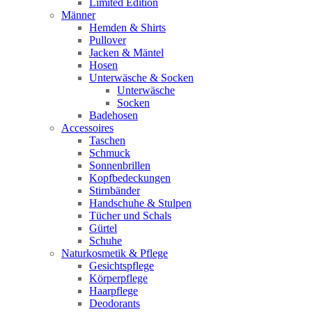
Limited Edition
Männer
Hemden & Shirts
Pullover
Jacken & Mäntel
Hosen
Unterwäsche & Socken
Unterwäsche
Socken
Badehosen
Accessoires
Taschen
Schmuck
Sonnenbrillen
Kopfbedeckungen
Stirnbänder
Handschuhe & Stulpen
Tücher und Schals
Gürtel
Schuhe
Naturkosmetik & Pflege
Gesichtspflege
Körperpflege
Haarpflege
Deodorants