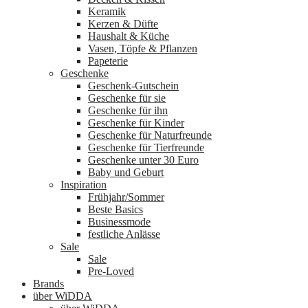
Keramik
Kerzen & Düfte
Haushalt & Küche
Vasen, Töpfe & Pflanzen
Papeterie
Geschenke
Geschenk-Gutschein
Geschenke für sie
Geschenke für ihn
Geschenke für Kinder
Geschenke für Naturfreunde
Geschenke für Tierfreunde
Geschenke unter 30 Euro
Baby und Geburt
Inspiration
Frühjahr/Sommer
Beste Basics
Businessmode
festliche Anlässe
Sale
Sale
Pre-Loved
Brands
über WiDDA