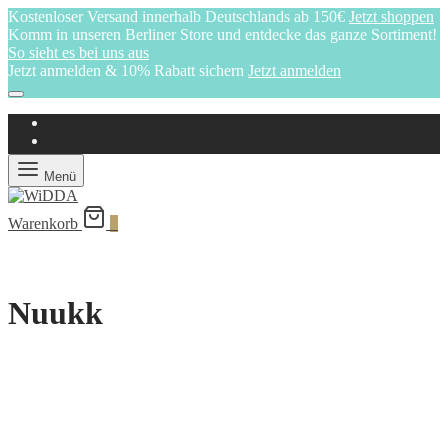
Kostenloser Versand innerhalb Deutschlands ab 150€
Jetzt shoppen
Komm in unseren Berliner Store und entdecke das ganze Sortiment!
So sieht es bei uns aus
Jetzt anmelden & 10% Rabatt sichern
Jetzt anmelden
Menü
Warenkorb
0
Nuukk