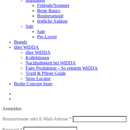
Inspiration
Frühjahr/Sommer
Beste Basics
Businessmode
festliche Anlässe
Sale
Sale
Pre-Loved
Brands
über WiDDA
über WiDDA
Kollektionen
Nachhaltigkeit bei WiDDA
Faire Produktion – So entsteht WiDDA
Textil & Pflege Guide
Store Locator
Berlin Concept Store
Anmelden
Erforderlich
Benutzername oder E-Mail-Adresse
*
Erforderlich
Passwort
*