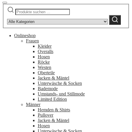
Suchen
Narrow
nach:
by
Suchen
category:
Onlineshop
Frauen
Kleider
Overalls
Hosen
Röcke
Westen
Oberteile
Jacken & Mäntel
Unterwäsche & Socken
Bademode
Umstands- und Stillmode
Limited Edition
Männer
Hemden & Shirts
Pullover
Jacken & Mäntel
Hosen
Unterwäsche & Socken