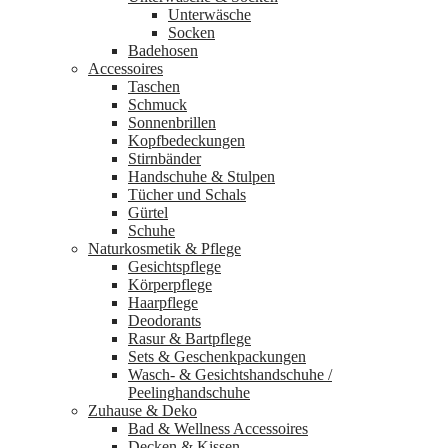
Unterwäsche
Socken
Badehosen
Accessoires
Taschen
Schmuck
Sonnenbrillen
Kopfbedeckungen
Stirnbänder
Handschuhe & Stulpen
Tücher und Schals
Gürtel
Schuhe
Naturkosmetik & Pflege
Gesichtspflege
Körperpflege
Haarpflege
Deodorants
Rasur & Bartpflege
Sets & Geschenkpackungen
Wasch‑ & Gesichtshandschuhe /
Peelinghandschuhe
Zuhause & Deko
Bad & Wellness Accessoires
Decken & Kissen