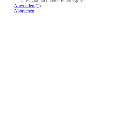
Es gibt noch keine Filterbegriffe
Anwenden
(
1
)
Abbrechen