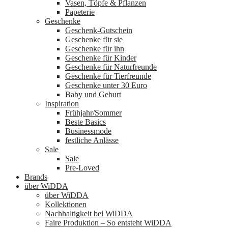
Vasen, Töpfe & Pflanzen
Papeterie
Geschenke
Geschenk-Gutschein
Geschenke für sie
Geschenke für ihn
Geschenke für Kinder
Geschenke für Naturfreunde
Geschenke für Tierfreunde
Geschenke unter 30 Euro
Baby und Geburt
Inspiration
Frühjahr/Sommer
Beste Basics
Businessmode
festliche Anlässe
Sale
Sale
Pre-Loved
Brands
über WiDDA
über WiDDA
Kollektionen
Nachhaltigkeit bei WiDDA
Faire Produktion – So entsteht WiDDA