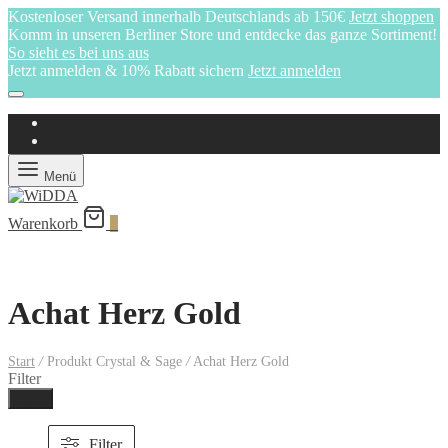
Kostenloser Versand innerhalb Deutschlands ab 150€
Jetzt shoppen
Komm in unseren Berliner Store und entdecke das ganze Sortiment!
So sieht es bei uns aus
Jetzt anmelden & 10% Rabatt sichern
Jetzt anmelden
Menü
Warenkorb
0
Achat Herz Gold
Start
/
Produkt Crystal & Sage
/
Achat Herz Gold
Filter
Ferig
Filter