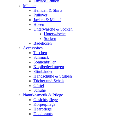
Limited Edition
Männer
Hemden & Shirts
Pullover
Jacken & Mäntel
Hosen
Unterwäsche & Socken
Unterwäsche
Socken
Badehosen
Accessoires
Taschen
Schmuck
Sonnenbrillen
Kopfbedeckungen
Stirnbänder
Handschuhe & Stulpen
Tücher und Schals
Gürtel
Schuhe
Naturkosmetik & Pflege
Gesichtspflege
Körperpflege
Haarpflege
Deodorants