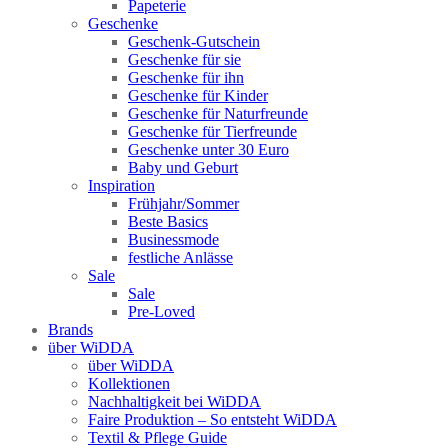
Papeterie
Geschenke
Geschenk-Gutschein
Geschenke für sie
Geschenke für ihn
Geschenke für Kinder
Geschenke für Naturfreunde
Geschenke für Tierfreunde
Geschenke unter 30 Euro
Baby und Geburt
Inspiration
Frühjahr/Sommer
Beste Basics
Businessmode
festliche Anlässe
Sale
Sale
Pre-Loved
Brands
über WiDDA
über WiDDA
Kollektionen
Nachhaltigkeit bei WiDDA
Faire Produktion – So entsteht WiDDA
Textil & Pflege Guide