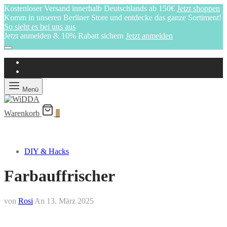
Kostenloser Versand innerhalb Deutschlands ab 150€
Jetzt shoppen
Komm in unseren Berliner Store und entdecke das ganze Sortiment!
So sieht es bei uns aus
Jetzt anmelden & 10% Rabatt sichern
Jetzt anmelden
Menü
Warenkorb
0
DIY & Hacks
Farbauffrischer
von
Rosi
An
13. März 2025