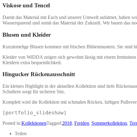
Viskose und Tencel
Damit das Material mit Euch und unserer Umwelt aufatmet, haben wir u
Wassersparend und somit das Material der Zukunft. Wir bauen das no
Blusen und Kleider
Kurzärmelige Blusen kommen mit frischen Blütenmustern. Sie sind hin
Kleider von WiDDA zeigen sich gewohnt lässig mit einem femininen T
Kleidern extra bequemlichkeit.
Hingucker Rückenausschnitt
Ein kleines Highlight in der aktuellen Kollektion sind tiefe Rückena
Schultern sorgt für sicheren Sitz.
Komplett wird die Kollektion mit schmalen Röcken, luftigen Pullover
[portfolio_slideshow]
Posted in:
Kollektionen
Tagged:
2018
,
Freiden
,
Sommerkollektion
,
Ter
Teilen