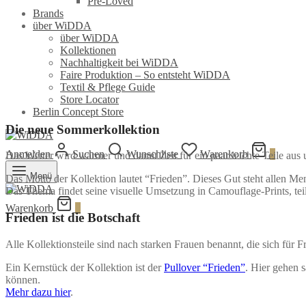
Pre-Loved
Brands
über WiDDA
über WiDDA
Kollektionen
Nachhaltigkeit bei WiDDA
Faire Produktion – So entsteht WiDDA
Textil & Pflege Guide
Store Locator
Berlin Concept Store
Die neue Sommerkollektion
Anmelden
Suchen
Wunschliste
Warenkorb
0
Das Wetter wird wärmer und damit Zeit für ein paar leichte Teile a
Menü
Das Motto der Kollektion lautet “Frieden”. Dieses Gut steht allen M
Das Thema findet seine visuelle Umsetzung in Camouflage-Prints, teils
Warenkorb
0
Frieden ist die Botschaft
Alle Kollektionsteile sind nach starken Frauen benannt, die sich für
Ein Kernstück der Kollektion ist der
Pullover “Frieden”
. Hier gehen 
können.
Mehr dazu hier
.