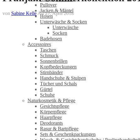
Pullover
Jacken & Mäntel
von
Sabine Kelle
An
27. April 2018
Hosen
Unterwäsche & Socken
Unterwäsche
Socken
Badehosen
Accessoires
Taschen
Schmuck
Sonnenbrillen
Kopfbedeckungen
Stirnbänder
Handschuhe & Stulpen
Tücher und Schals
Gürtel
Schuhe
Naturkosmetik & Pflege
Gesichtspflege
Körperpflege
Haarpflege
Deodorants
Rasur & Bartpflege
Sets & Geschenkpackungen
Wasch‑ & Gesichtshandschuhe / Peelinghandschu