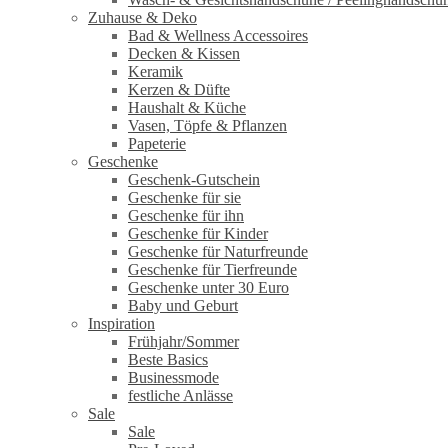
Zuhause & Deko
Bad & Wellness Accessoires
Decken & Kissen
Keramik
Kerzen & Düfte
Haushalt & Küche
Vasen, Töpfe & Pflanzen
Papeterie
Geschenke
Geschenk-Gutschein
Geschenke für sie
Geschenke für ihn
Geschenke für Kinder
Geschenke für Naturfreunde
Geschenke für Tierfreunde
Geschenke unter 30 Euro
Baby und Geburt
Inspiration
Frühjahr/Sommer
Beste Basics
Businessmode
festliche Anlässe
Sale
Sale