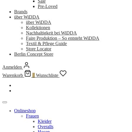
Sale
Pre-Loved
Brands
über WiDDA
über WiDDA
Kollektionen
Nachhaltigkeit bei WiDDA
Faire Produktion – So entsteht WiDDA
Textil & Pflege Guide
Store Locator
Berlin Concept Store
Anmelden
Warenkorb
0
Wunschliste
Onlineshop
Frauen
Kleider
Overalls
Hosen