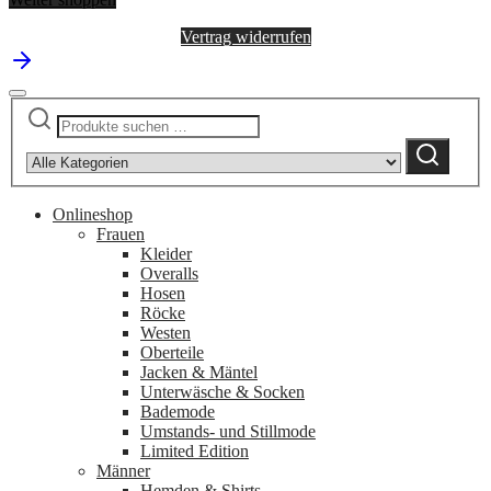
Vertrag widerrufen
Suchen
Narrow
nach:
by
Suchen
category:
Onlineshop
Frauen
Kleider
Overalls
Hosen
Röcke
Westen
Oberteile
Jacken & Mäntel
Unterwäsche & Socken
Bademode
Umstands- und Stillmode
Limited Edition
Männer
Hemden & Shirts