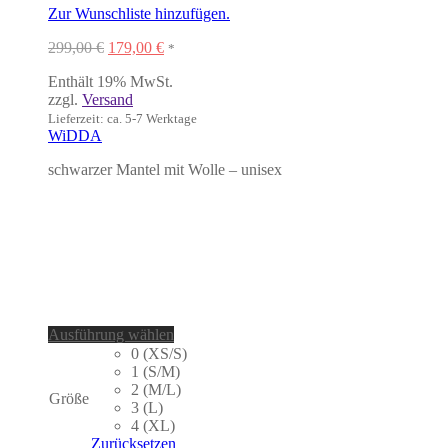
Zur Wunschliste hinzufügen.
Ursprünglicher
Aktueller
299,00
€
179,00
€
*
Preis
Preis
Enthält 19% MwSt.
war:
ist:
zzgl.
Versand
299,00 €
179,00 €.
Lieferzeit: ca. 5-7 Werktage
WiDDA
schwarzer Mantel mit Wolle – unisex
Dieses
Ausführung wählen
Produkt
0 (XS/S)
weist
1 (S/M)
mehrere
2 (M/L)
Größe
Varianten
3 (L)
auf.
4 (XL)
Die
Zurücksetzen