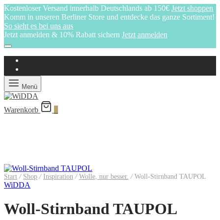
Kostenloser Versand innerhalb Deutschlands ab 150€
Jetzt shoppen
Komm in unseren Berliner Store und entdecke das ganze Sortiment!
So sieht es bei uns aus
Jetzt anmelden & 10% Rabatt sichern
Jetzt anmelden
Menü
Warenkorb
0
Start
/
Shop
/
Inspiration
/
Wolle, nur besser.
/
Woll-Stirnband TAUPOL
WiDDA
Woll-Stirnband TAUPOL