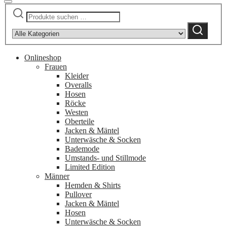
Suchen
Narrow
nach:
by
Suchen
category:
Onlineshop
Frauen
Kleider
Overalls
Hosen
Röcke
Westen
Oberteile
Jacken & Mäntel
Unterwäsche & Socken
Bademode
Umstands- und Stillmode
Limited Edition
Männer
Hemden & Shirts
Pullover
Jacken & Mäntel
Hosen
Unterwäsche & Socken