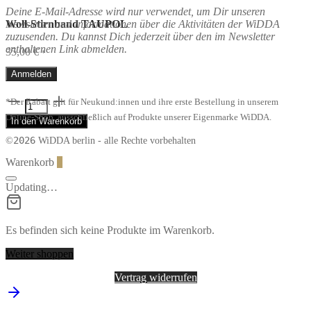
Deine E-Mail-Adresse wird nur verwendet, um Dir unseren
Newsletter und Informationen über die Aktivitäten der WiDDA
Woll-Stirnband TAUPOL
zuzusenden. Du kannst Dich jederzeit über den im Newsletter
enthaltenen Link abmelden.
35,00
€
*
2 vorrätig
Woll-
*Der Rabatt gilt für Neukund:innen und ihre erste Bestellung in unserem
Stirnband
Online-Shop, ausschließlich auf Produkte unserer Eigenmarke WiDDA.
In den Warenkorb
TAUPOL
Menge
2026
©
WiDDA berlin - alle Rechte vorbehalten
Warenkorb
0
Updating…
Es befinden sich keine Produkte im Warenkorb.
Weiter shoppen
Vertrag widerrufen