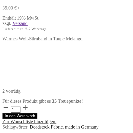
35,00
€
*
Enthält 19% MwSt.
zzgl.
Versand
Lieferzeit: ca. 5-7 Werktage
Warmes Woll-Stirnband in Taupe Melange.
2 vorrätig
Für dieses Produkt gibt es
35
Treuepunkte!
Woll-
Stirnband
In den Warenkorb
TAUPOL
Zur Wunschliste hinzufügen.
Menge
Schlagwörter:
Deadstock Fabric
,
made in Germany