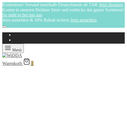
Kostenloser Versand innerhalb Deutschlands ab 150€
Jetzt shoppen
Komm in unseren Berliner Store und entdecke das ganze Sortiment!
So sieht es bei uns aus
Jetzt anmelden & 10% Rabatt sichern
Jetzt anmelden
Menü
Warenkorb
0