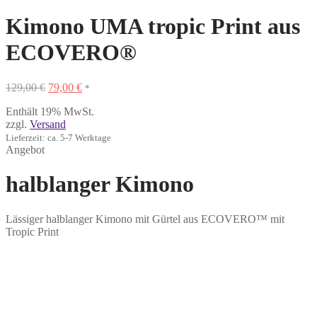
Kimono UMA tropic Print aus
ECOVERO®
Ursprünglicher
Aktueller
129,00
€
79,00
€
*
Preis
Preis
Enthält 19% MwSt.
war:
ist:
zzgl.
Versand
129,00 €
79,00 €.
Lieferzeit: ca. 5-7 Werktage
Angebot
halblanger Kimono
Lässiger halblanger Kimono mit Gürtel aus ECOVERO™ mit
Tropic Print