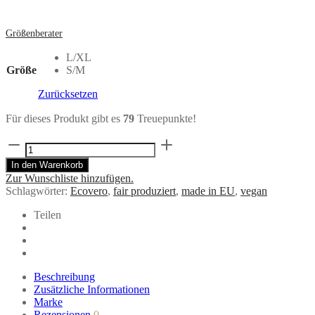
Größenberater
L/XL
Größe
S/M
Zurücksetzen
Für dieses Produkt gibt es
79
Treuepunkte!
Kimono
UMA
In den Warenkorb
tropic
Zur Wunschliste hinzufügen.
Print
Schlagwörter:
Ecovero
,
fair produziert
,
made in EU
,
vegan
aus
ECOVERO®
Teilen
Menge
Beschreibung
Zusätzliche Informationen
Marke
Rezensionen
0