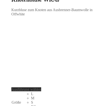
Kurzbluse zum Knoten aus Ausbrenner-Baumwolle in
Offwhite
Dieses
Ausführung wählen
Produkt
L
weist
M
mehrere
Größe
S