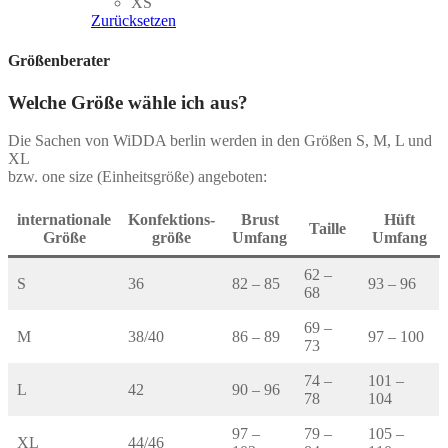
Varianten
XS
auf.
Zurücksetzen
Die
Optionen
Größenberater
können
auf
Welche Größe wähle ich aus?
der
Produktseite
Die Sachen von WiDDA berlin werden in den Größen S, M, L und
gewählt
XL
werden
bzw. one size (Einheitsgröße) angeboten:
internationale
Konfektions-
Brust
Hüft
Taille
Größe
größe
Umfang
Umfang
62 –
S
36
82 – 85
93 – 96
68
69 –
M
38/40
86 – 89
97 – 100
73
74 –
101 –
L
42
90 – 96
78
104
97 –
79 –
105 –
XL
44/46