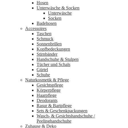
Menge
Hosen
Unterwäsche & Socken
Unterwäsche
Socken
Badehosen
Accessoires
Taschen
Schmuck
Sonnenbrillen
Kopfbedeckungen
Stirnbänder
Handschuhe & Stulpen
Tücher und Schals
Gürtel
Schuhe
Naturkosmetik & Pflege
Gesichtspflege
Körperpflege
Haarpflege
Deodorants
Rasur & Bartpflege
Sets & Geschenkpackungen
Wasch‑ & Gesichtshandschuhe /
Peelinghandschuhe
Zuhause & Deko