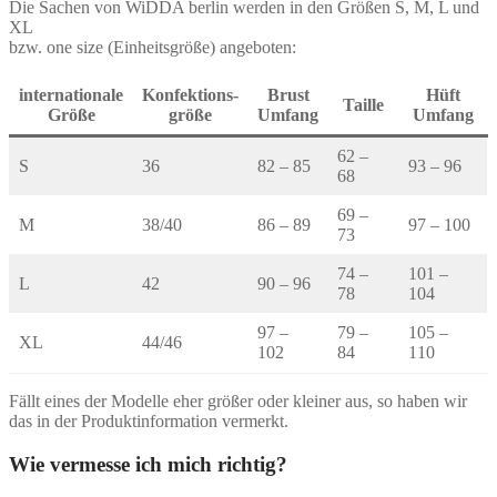
Die Sachen von WiDDA berlin werden in den Größen S, M, L und
XL
bzw. one size (Einheitsgröße) angeboten:
internationale
Konfektions-
Brust
Hüft
Taille
Größe
größe
Umfang
Umfang
62 –
S
36
82 – 85
93 – 96
68
69 –
M
38/40
86 – 89
97 – 100
73
74 –
101 –
L
42
90 – 96
78
104
97 –
79 –
105 –
XL
44/46
102
84
110
Fällt eines der Modelle eher größer oder kleiner aus, so haben wir
das in der Produktinformation vermerkt.
Wie vermesse ich mich richtig?