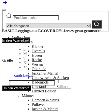
Suchen
Narrow
nach:
by
Suchen
category:
BASIC Leggings aus ECOVERO™ Jersey grau gemustert
Onlineshop
In den Warenkorb
Frauen
Kleider
L
Overalls
M
Hosen
S
Röcke
Größe
XL
Westen
XS
Oberteile
Jacken & Mäntel
Zurücksetzen
Unterwäsche & Socken
BASIC
Bademode
Leggings
Umstands- und Stillmode
In den Warenkorb
aus
Limited Edition
ECOVERO™
Männer
Jersey
Hemden & Shirts
grau
Pullover
gemustert
Jacken & Mäntel