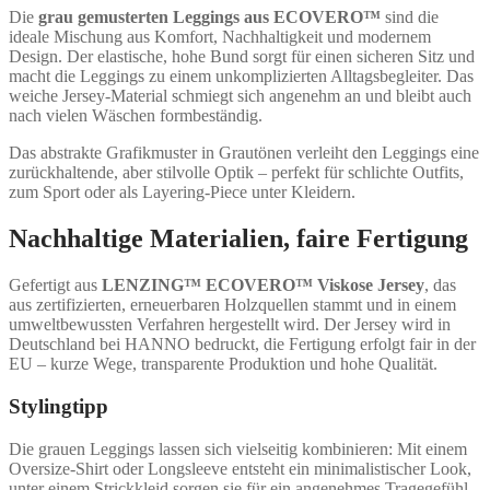
Die
grau gemusterten Leggings aus ECOVERO™
sind die
ideale Mischung aus Komfort, Nachhaltigkeit und modernem
Design. Der elastische, hohe Bund sorgt für einen sicheren Sitz und
macht die Leggings zu einem unkomplizierten Alltagsbegleiter. Das
weiche Jersey-Material schmiegt sich angenehm an und bleibt auch
nach vielen Wäschen formbeständig.
Das abstrakte Grafikmuster in Grautönen verleiht den Leggings eine
zurückhaltende, aber stilvolle Optik – perfekt für schlichte Outfits,
zum Sport oder als Layering-Piece unter Kleidern.
Nachhaltige Materialien, faire Fertigung
Gefertigt aus
LENZING™ ECOVERO™ Viskose Jersey
, das
aus zertifizierten, erneuerbaren Holzquellen stammt und in einem
umweltbewussten Verfahren hergestellt wird. Der Jersey wird in
Deutschland bei HANNO bedruckt, die Fertigung erfolgt fair in der
EU – kurze Wege, transparente Produktion und hohe Qualität.
Stylingtipp
Die grauen Leggings lassen sich vielseitig kombinieren: Mit einem
Oversize-Shirt oder Longsleeve entsteht ein minimalistischer Look,
unter einem Strickkleid sorgen sie für ein angenehmes Tragegefühl.