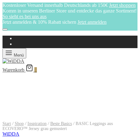
Kostenloser Versand innerhalb Deutschlands ab 150€
Jetzt shoppen
Komm in unseren Berliner Store und entdecke das ganze Sortiment!
So sieht es bei uns aus
Jetzt anmelden & 10% Rabatt sichern
Jetzt anmelden
Menü
Warenkorb
0
Start
/
Shop
/
Inspiration
/
Beste Basics
/
BASIC Leggings aus
ECOVERO™ Jersey grau gemustert
WiDDA