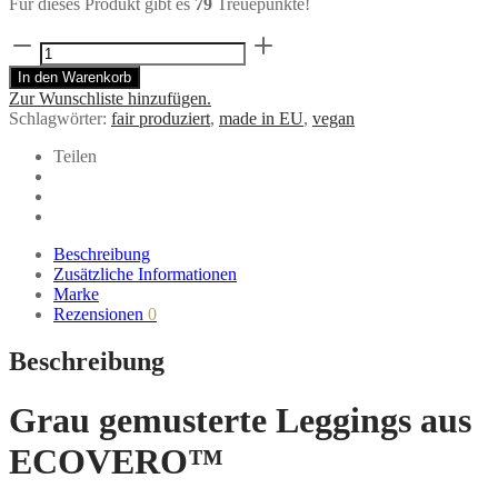
Für dieses Produkt gibt es
79
Treuepunkte!
BASIC
Leggings
In den Warenkorb
aus
Zur Wunschliste hinzufügen.
ECOVERO™
Schlagwörter:
fair produziert
,
made in EU
,
vegan
Jersey
grau
Teilen
gemustert
Menge
Beschreibung
Zusätzliche Informationen
Marke
Rezensionen
0
Beschreibung
Grau gemusterte Leggings aus
ECOVERO™