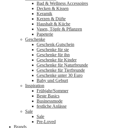
Bad & Wellness Accessoires
Decken & Kissen
Keramik
Kerzen & Düfte
Haushalt & Küche
Vasen, Töpfe & Pflanzen
Papeterie
Geschenke
Geschenk-Gutschein
Geschenke für sie
Geschenke für ihn
Geschenke für Kinder
Geschenke für Naturfreunde
Geschenke für Tierfreunde
Geschenke unter 30 Euro
Baby und Geburt
Inspiration
Frühjahr/Sommer
Beste Basics
Businessmode
festliche Anlässe
Sale
Sale
Pre-Loved
Brands