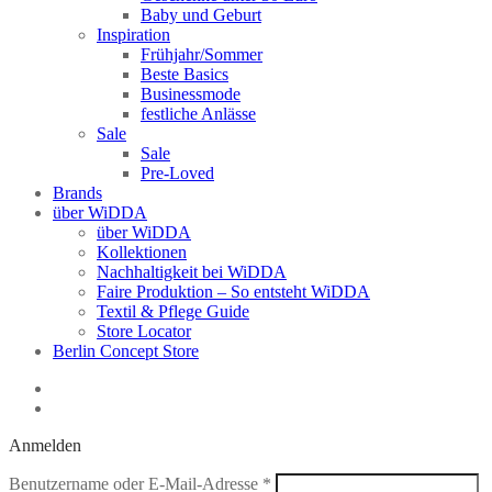
Baby und Geburt
Inspiration
Frühjahr/Sommer
Beste Basics
Businessmode
festliche Anlässe
Sale
Sale
Pre-Loved
Brands
über WiDDA
über WiDDA
Kollektionen
Nachhaltigkeit bei WiDDA
Faire Produktion – So entsteht WiDDA
Textil & Pflege Guide
Store Locator
Berlin Concept Store
Anmelden
Erforderlich
Benutzername oder E-Mail-Adresse
*