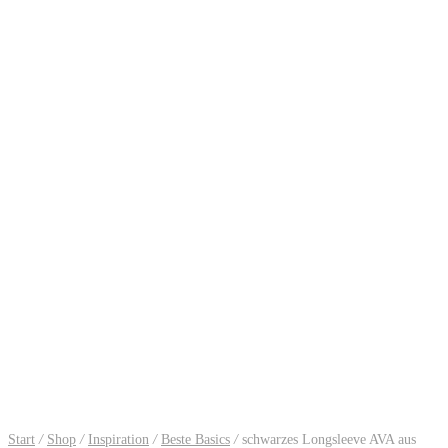
Start
/
Shop
/
Inspiration
/
Beste Basics
/
schwarzes Longsleeve AVA aus