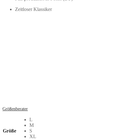
Zeitloser Klassiker
Größenberater
L
M
Größe
S
XL