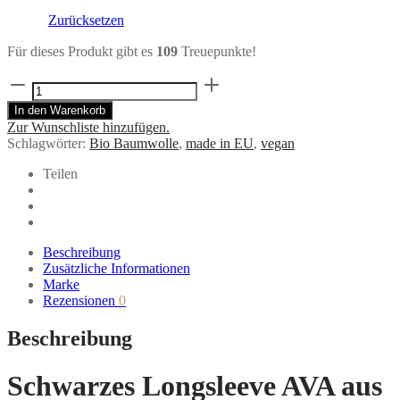
Zurücksetzen
Für dieses Produkt gibt es
109
Treuepunkte!
schwarzes
Longsleeve
In den Warenkorb
AVA
Zur Wunschliste hinzufügen.
aus
Schlagwörter:
Bio Baumwolle
,
made in EU
,
vegan
Bio-
Baumwolle
Teilen
Menge
Beschreibung
Zusätzliche Informationen
Marke
Rezensionen
0
Beschreibung
Schwarzes Longsleeve AVA aus