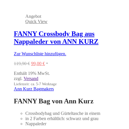
Angebot
Quick View
FANNY Crossbody Bag aus
Nappaleder von ANN KURZ
Zur Wunschliste hinzufügen.
Ursprünglicher
Aktueller
119,90
€
99,00
€
*
Preis
Preis
Enthält 19% MwSt.
war:
ist:
zzgl.
Versand
119,90 €
99,00 €.
Lieferzeit: ca. 5-7 Werktage
Ann Kurz Bagmakers
FANNY Bag von Ann Kurz
Crossbodybag und Gürteltasche in einem
in 2 Farben erhältlich: schwarz und grau
Nappaleder