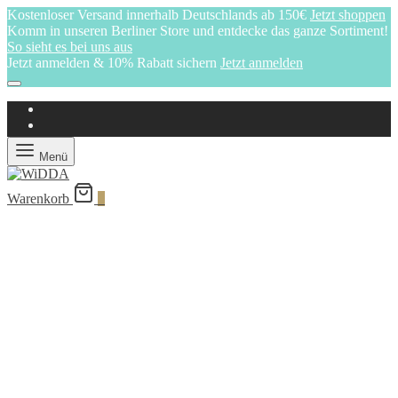
Kostenloser Versand innerhalb Deutschlands ab 150€
Jetzt shoppen
Komm in unseren Berliner Store und entdecke das ganze Sortiment!
So sieht es bei uns aus
Jetzt anmelden & 10% Rabatt sichern
Jetzt anmelden
Menü
Warenkorb
0