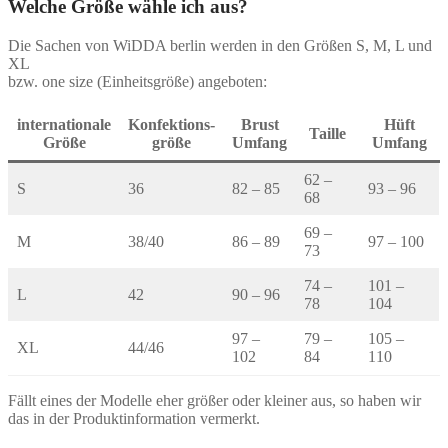
Welche Größe wähle ich aus?
der
Produktseite
Die Sachen von WiDDA berlin werden in den Größen S, M, L und
gewählt
XL
werden
bzw. one size (Einheitsgröße) angeboten:
internationale
Konfektions-
Brust
Hüft
Taille
Größe
größe
Umfang
Umfang
62 –
S
36
82 – 85
93 – 96
68
69 –
M
38/40
86 – 89
97 – 100
73
74 –
101 –
L
42
90 – 96
78
104
97 –
79 –
105 –
XL
44/46
102
84
110
Fällt eines der Modelle eher größer oder kleiner aus, so haben wir
das in der Produktinformation vermerkt.