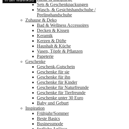
In den Warenkorb
BEAT
Sets & Geschenkpackungen
radiance
Wasch‑ & Gesichtshandschuhe /
aus
Peelinghandschuhe
ECOVERO®
Zuhause & Deko
Menge
Bad & Wellness Accessoires
Decken & Kissen
Keramik
Kerzen & Düfte
Haushalt & Küche
Vasen, Töpfe & Pflanzen
Papeterie
Geschenke
Geschenk-Gutschein
Geschenke für sie
Geschenke für ihn
Geschenke für Kinder
Geschenke für Naturfreunde
Geschenke für Tierfreunde
Geschenke unter 30 Euro
Baby und Geburt
Inspiration
Frühjahr/Sommer
Beste Basics
Businessmode
festliche Anlässe