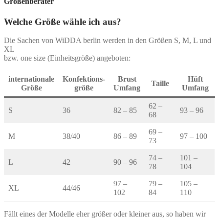
Größenberater
Welche Größe wähle ich aus?
Die Sachen von WiDDA berlin werden in den Größen S, M, L und
XL
bzw. one size (Einheitsgröße) angeboten:
internationale
Konfektions-
Brust
Hüft
Taille
Größe
größe
Umfang
Umfang
62 –
S
36
82 – 85
93 – 96
68
69 –
M
38/40
86 – 89
97 – 100
73
74 –
101 –
L
42
90 – 96
78
104
97 –
79 –
105 –
XL
44/46
102
84
110
Fällt eines der Modelle eher größer oder kleiner aus, so haben wir