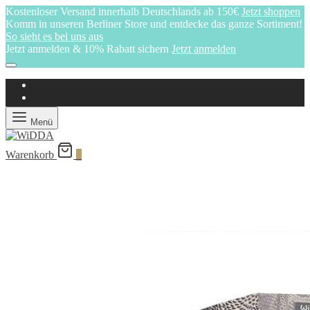
Kostenloser Versand innerhalb Deutschlands ab 150€
Jetzt shoppen
Komm in unseren Berliner Store und entdecke das ganze Sortiment!
So sieht es bei uns aus
Jetzt anmelden & 10% Rabatt sichern
Jetzt anmelden
Menü
Warenkorb
0