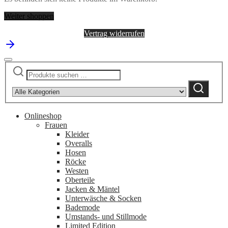
Weiter shoppen
Vertrag widerrufen
Suchen
Narrow
nach:
by
Suchen
category:
Onlineshop
Frauen
Kleider
Overalls
Hosen
Röcke
Westen
Oberteile
Jacken & Mäntel
Unterwäsche & Socken
Bademode
Umstands- und Stillmode
Limited Edition