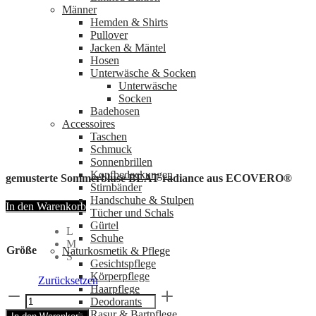
Männer
Hemden & Shirts
Pullover
Jacken & Mäntel
Hosen
Unterwäsche & Socken
Unterwäsche
Socken
Badehosen
Accessoires
Taschen
Schmuck
Sonnenbrillen
Kopfbedeckungen
gemusterte Sommerbluse BEAT radiance aus ECOVERO®
Stirnbänder
Handschuhe & Stulpen
In den Warenkorb
Tücher und Schals
Gürtel
L
Schuhe
M
Größe
Naturkosmetik & Pflege
S
Gesichtspflege
Körperpflege
Zurücksetzen
Haarpflege
gemusterte
Deodorants
Sommerbluse
Rasur & Bartpflege