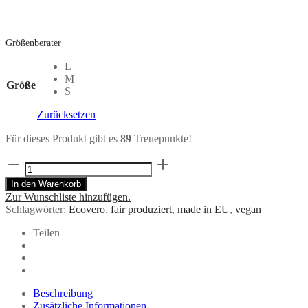
Größenberater
L
M
Größe
S
Zurücksetzen
Für dieses Produkt gibt es
89
Treuepunkte!
gemusterte
Sommerbluse
In den Warenkorb
BEAT
Zur Wunschliste hinzufügen.
radiance
Schlagwörter:
Ecovero
,
fair produziert
,
made in EU
,
vegan
aus
ECOVERO®
Teilen
Menge
Beschreibung
Zusätzliche Informationen