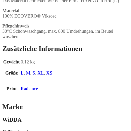
Das Material bedrucken wir bei der Firma HANNO in Hof (D).
Material
100% ECOVERO® Viksose
Pflegehinweis
30°C Schonwaschgang, max. 800 Umdrehungen, im Beutel
waschen
Zusätzliche Informationen
Gewicht
0,12 kg
Größe
L
,
M
,
S
,
XL
,
XS
Print
Radiance
Marke
WiDDA