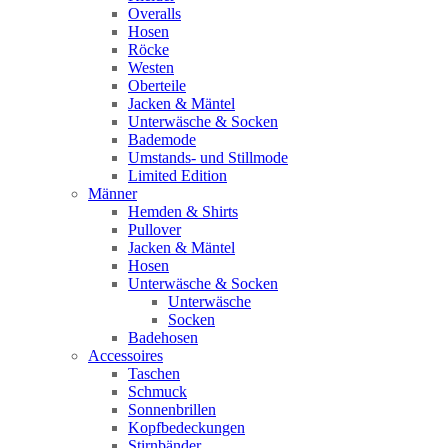
Overalls
Hosen
Röcke
Westen
Oberteile
Jacken & Mäntel
Unterwäsche & Socken
Bademode
Umstands- und Stillmode
Limited Edition
Männer
Hemden & Shirts
Pullover
Jacken & Mäntel
Hosen
Unterwäsche & Socken
Unterwäsche
Socken
Badehosen
Accessoires
Taschen
Schmuck
Sonnenbrillen
Kopfbedeckungen
Stirnbänder