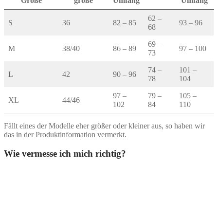
Größe
größe
Umfang
Umfang
62 –
S
36
82 – 85
93 – 96
68
69 –
M
38/40
86 – 89
97 – 100
73
74 –
101 –
L
42
90 – 96
78
104
97 –
79 –
105 –
XL
44/46
102
84
110
Fällt eines der Modelle eher größer oder kleiner aus, so haben wir
das in der Produktinformation vermerkt.
Wie vermesse ich mich richtig?