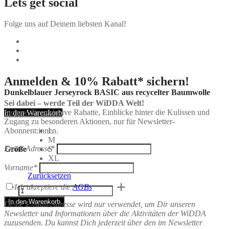
Lets get social
Folge uns auf Deinem liebsten Kanal!
Anmelden & 10% Rabatt* sichern!
Dunkelblauer Jerseyrock BASIC aus recycelter Baumwolle
Sei dabei – werde Teil der WiDDA Welt!
Sichere dir exklusive Rabatte, Einblicke hinter die Kulissen und
In den Warenkorb
Zugang zu besonderen Aktionen, nur für Newsletter-
L
Abonnent:innen.
M
Email Adresse*
Größe
S
XL
Vorname*
Zurücksetzen
Dunkelblauer
Ich akzeptiere die
AGBs
Jerseyrock
In den Warenkorb
BASIC
Deine E-Mail-Adresse wird nur verwendet, um Dir unseren
aus
Newsletter und Informationen über die Aktivitäten der WiDDA
recycelter
zuzusenden. Du kannst Dich jederzeit über den im Newsletter