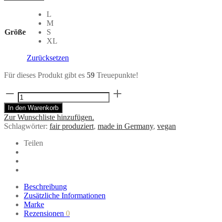
L
M
Größe
S
XL
Zurücksetzen
Für dieses Produkt gibt es
59
Treuepunkte!
Dunkelblauer
Jerseyrock
In den Warenkorb
BASIC
Zur Wunschliste hinzufügen.
aus
Schlagwörter:
fair produziert
,
made in Germany
,
vegan
recycelter
Baumwolle
Teilen
Menge
Beschreibung
Zusätzliche Informationen
Marke
Rezensionen
0