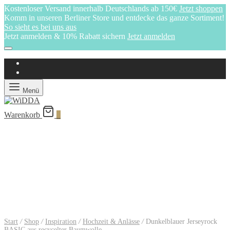
Kostenloser Versand innerhalb Deutschlands ab 150€
Jetzt shoppen
Komm in unseren Berliner Store und entdecke das ganze Sortiment!
So sieht es bei uns aus
Jetzt anmelden & 10% Rabatt sichern
Jetzt anmelden
Menü
Warenkorb
0
Start
/
Shop
/
Inspiration
/
Hochzeit & Anlässe
/
Dunkelblauer Jerseyrock
BASIC aus recycelter Baumwolle