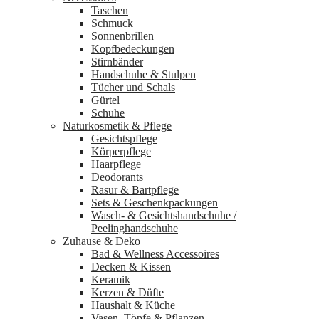
Taschen
Schmuck
Sonnenbrillen
Kopfbedeckungen
Stirnbänder
Handschuhe & Stulpen
Tücher und Schals
Gürtel
Schuhe
Naturkosmetik & Pflege
Gesichtspflege
Körperpflege
Haarpflege
Deodorants
Rasur & Bartpflege
Sets & Geschenkpackungen
Wasch‑ & Gesichtshandschuhe /
Peelinghandschuhe
Zuhause & Deko
Bad & Wellness Accessoires
Decken & Kissen
Keramik
Kerzen & Düfte
Haushalt & Küche
Vasen, Töpfe & Pflanzen