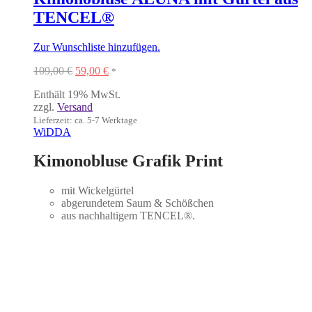
TENCEL®
Zur Wunschliste hinzufügen.
Ursprünglicher
Aktueller
109,00
€
59,00
€
*
Preis
Preis
Enthält 19% MwSt.
war:
ist:
zzgl.
Versand
109,00 €
59,00 €.
Lieferzeit: ca. 5-7 Werktage
WiDDA
Kimonobluse Grafik Print
mit Wickelgürtel
abgerundetem Saum & Schößchen
aus nachhaltigem TENCEL®.