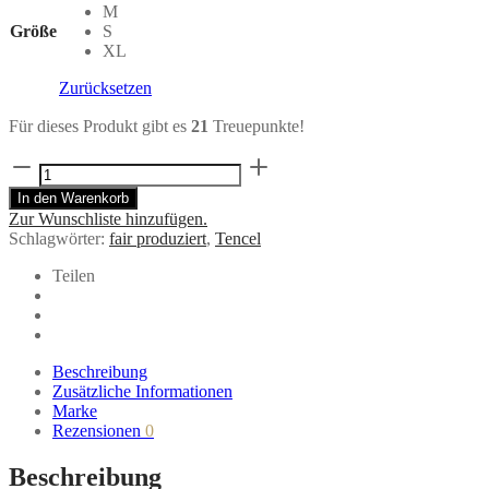
M
Größe
S
XL
Zurücksetzen
Für dieses Produkt gibt es
21
Treuepunkte!
TENCEL™
Bralette
In den Warenkorb
in
Zur Wunschliste hinzufügen.
dunkelgrün
Schlagwörter:
fair produziert
,
Tencel
von
Tranquillo
Teilen
Menge
Beschreibung
Zusätzliche Informationen
Marke
Rezensionen
0
Beschreibung