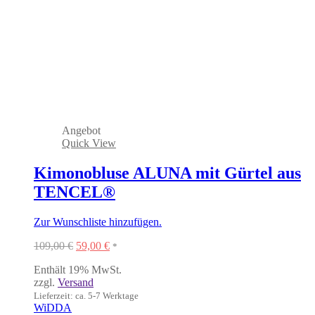
Angebot
Quick View
Kimonobluse ALUNA mit Gürtel aus
TENCEL®
Zur Wunschliste hinzufügen.
Ursprünglicher
Aktueller
109,00
€
59,00
€
*
Preis
Preis
Enthält 19% MwSt.
war:
ist:
zzgl.
Versand
109,00 €
59,00 €.
Lieferzeit: ca. 5-7 Werktage
WiDDA