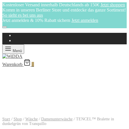
Kostenloser Versand innerhalb Deutschlands ab 150€
Jetzt shoppen
Komm in unseren Berliner Store und entdecke das ganze Sortiment!
So sieht es bei uns aus
Jetzt anmelden & 10% Rabatt sichern
Jetzt anmelden
Menü
Warenkorb
0
Start
/
Shop
/
Wäsche
/
Damenunterwäsche
/
TENCEL™ Bralette in
dunkelgrün von Tranquillo