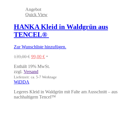
Angebot
Quick View
HANKA Kleid in Waldgrün aus
TENCEL®
Zur Wunschliste hinzufügen.
Ursprünglicher
Aktueller
139,00
€
99,00
€
*
Preis
Preis
Enthält 19% MwSt.
war:
ist:
zzgl.
Versand
139,00 €
99,00 €.
Lieferzeit: ca. 5-7 Werktage
WiDDA
Legeres Kleid in Waldgrün mit Falte am Ausschnitt – aus
nachhaltigem Tencel
™