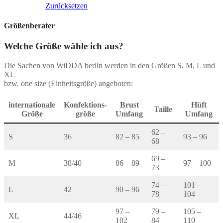
auf.
Zurücksetzen
Die
Optionen
Größenberater
können
auf
Welche Größe wähle ich aus?
der
Produktseite
Die Sachen von WiDDA berlin werden in den Größen S, M, L und
gewählt
XL
werden
bzw. one size (Einheitsgröße) angeboten:
internationale
Konfektions-
Brust
Hüft
Taille
Größe
größe
Umfang
Umfang
62 –
S
36
82 – 85
93 – 96
68
69 –
M
38/40
86 – 89
97 – 100
73
74 –
101 –
L
42
90 – 96
78
104
97 –
79 –
105 –
XL
44/46
102
84
110