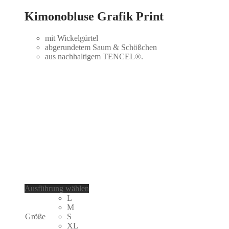
Kimonobluse Grafik Print
mit Wickelgürtel
abgerundetem Saum & Schößchen
aus nachhaltigem TENCEL®.
Dieses
Ausführung wählen
Produkt
L
weist
M
mehrere
Größe
S
Varianten
XL