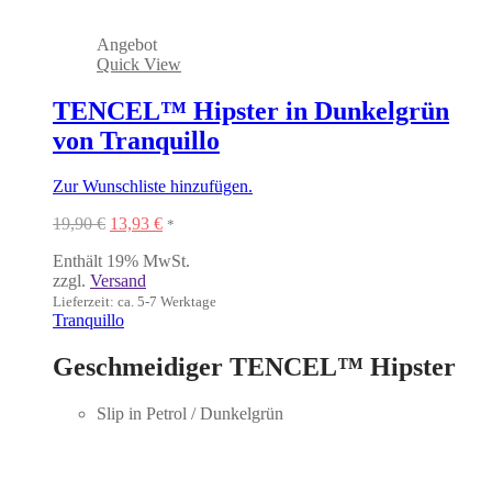
Angebot
Quick View
TENCEL™ Hipster in Dunkelgrün
von Tranquillo
Zur Wunschliste hinzufügen.
Ursprünglicher
Aktueller
19,90
€
13,93
€
*
Preis
Preis
Enthält 19% MwSt.
war:
ist:
zzgl.
Versand
19,90 €
13,93 €.
Lieferzeit: ca. 5-7 Werktage
Tranquillo
Geschmeidiger TENCEL™ Hipster
Slip in Petrol / Dunkelgrün