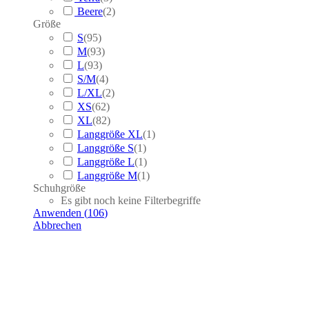
Beere
(
2
)
Größe
S
(
95
)
M
(
93
)
L
(
93
)
S/M
(
4
)
L/XL
(
2
)
XS
(
62
)
XL
(
82
)
Langgröße XL
(
1
)
Langgröße S
(
1
)
Langgröße L
(
1
)
Langgröße M
(
1
)
Schuhgröße
Es gibt noch keine Filterbegriffe
Anwenden
(
106
)
Abbrechen