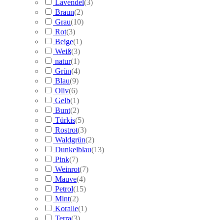
Lavendel
(
3
)
Braun
(
2
)
Grau
(
10
)
Rot
(
3
)
Beige
(
1
)
Weiß
(
3
)
natur
(
1
)
Grün
(
4
)
Blau
(
9
)
Oliv
(
6
)
Gelb
(
1
)
Bunt
(
2
)
Türkis
(
5
)
Rostrot
(
3
)
Waldgrün
(
2
)
Dunkelblau
(
13
)
Pink
(
7
)
Weinrot
(
7
)
Mauve
(
4
)
Petrol
(
15
)
Mint
(
2
)
Koralle
(
1
)
Terra
(
3
)