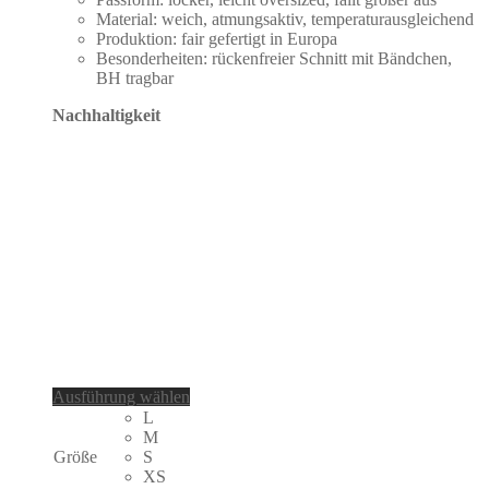
Material: weich, atmungsaktiv, temperaturausgleichend
Produktion: fair gefertigt in Europa
Besonderheiten: rückenfreier Schnitt mit Bändchen,
BH tragbar
Nachhaltigkeit
Dieses
Ausführung wählen
Produkt
L
weist
M
mehrere
Größe
S
Varianten
XS