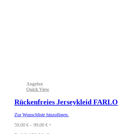
Angebot
Quick View
Rückenfreies Jerseykleid FARLO
Zur Wunschliste hinzufügen.
Preisspanne:
59,00
€
–
99,00
€
*
59,00 €