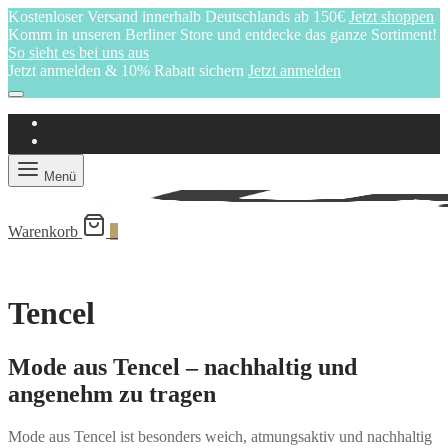
Kostenloser Versand innerhalb Deutschlands ab 150€
Jetzt shoppen
Komm in unseren Berliner Store und entdecke das ganze Sortiment!
So sieht es bei uns aus
Jetzt anmelden & 10% Rabatt sichern
Jetzt anmelden
Menü
Warenkorb
0
Tencel
Mode aus Tencel – nachhaltig und
angenehm zu tragen
Mode aus Tencel ist besonders weich, atmungsaktiv und nachhaltig