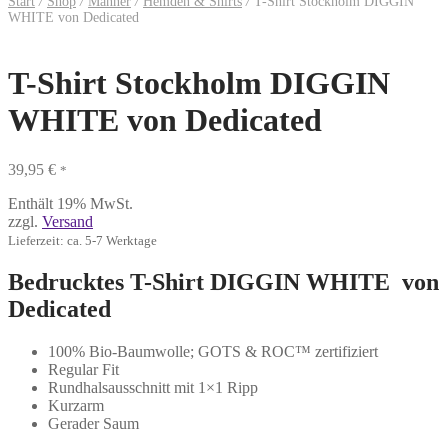
Start
/
Shop
/
Männer
/
Hemden & Shirts
/
T-Shirt Stockholm DIGGIN
WHITE von Dedicated
T-Shirt Stockholm DIGGIN
WHITE von Dedicated
39,95
€
*
Enthält 19% MwSt.
zzgl.
Versand
Lieferzeit: ca. 5-7 Werktage
Bedrucktes T-Shirt DIGGIN WHITE von
Dedicated
100% Bio-Baumwolle; GOTS & ROC™ zertifiziert
Regular Fit
Rundhalsausschnitt mit 1×1 Ripp
Kurzarm
Gerader Saum