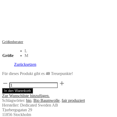
Größenberater
L
Größe
M
Zurücksetzen
Für dieses Produkt gibt es
40
Treuepunkte!
T-
Shirt
In den Warenkorb
Stockholm
Zur Wunschliste hinzufügen.
DIGGIN
Schlagwörter:
bio
,
Bio Baumwolle
,
fair produziert
WHITE
Hersteller:
Dedicated Sweden AB
von
Tjurbergsgatan 29
Dedicated
11856 Stockholm
Menge