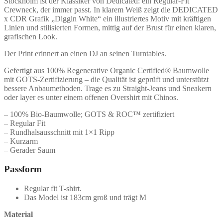
Stockholm ist der Klassiker von Dedicated: ein Regular-Fit
Crewneck, der immer passt. In klarem Weiß zeigt die DEDICATED
x CDR Grafik „Diggin White“ ein illustriertes Motiv mit kräftigen
Linien und stilisierten Formen, mittig auf der Brust für einen klaren,
grafischen Look.
Der Print erinnert an einen DJ an seinen Turntables.
Gefertigt aus 100% Regenerative Organic Certified® Baumwolle
mit GOTS-Zertifizierung – die Qualität ist geprüft und unterstützt
bessere Anbaumethoden. Trage es zu Straight-Jeans und Sneakern
oder layer es unter einem offenen Overshirt mit Chinos.
– 100% Bio-Baumwolle; GOTS & ROC™ zertifiziert
– Regular Fit
– Rundhalsausschnitt mit 1×1 Ripp
– Kurzarm
– Gerader Saum
Passform
Regular fit T-shirt.
Das Model ist 183cm groß und trägt M
Material