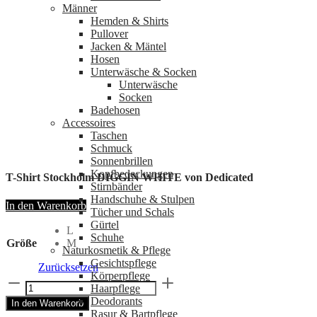
Männer
Hemden & Shirts
Pullover
Jacken & Mäntel
Hosen
Unterwäsche & Socken
Unterwäsche
Socken
Badehosen
Accessoires
Taschen
Schmuck
Sonnenbrillen
Kopfbedeckungen
T-Shirt Stockholm DIGGIN WHITE von Dedicated
Stirnbänder
Handschuhe & Stulpen
In den Warenkorb
Tücher und Schals
Gürtel
L
Schuhe
Größe
M
Naturkosmetik & Pflege
Gesichtspflege
Zurücksetzen
Körperpflege
T-
Haarpflege
Shirt
Deodorants
In den Warenkorb
Stockholm
Rasur & Bartpflege