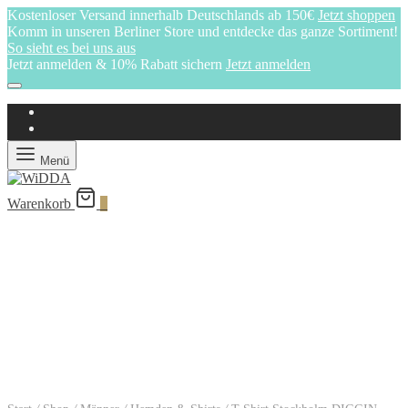
Kostenloser Versand innerhalb Deutschlands ab 150€
Jetzt shoppen
Komm in unseren Berliner Store und entdecke das ganze Sortiment!
So sieht es bei uns aus
Jetzt anmelden & 10% Rabatt sichern
Jetzt anmelden
Menü
Warenkorb
0