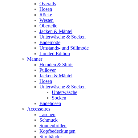
Overalls
Hosen
Röcke
Westen
Oberteile
Jacken & Mäntel
Unterwäsche & Socken
Bademode
Umstands- und Stillmode
Limited Edition
Männer
Hemden & Shirts
Pullover
Jacken & Mäntel
Hosen
Unterwäsche & Socken
Unterwäsche
Socken
Badehosen
Accessoires
Taschen
Schmuck
Sonnenbrillen
Kopfbedeckungen
Stirnbänder