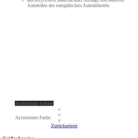
Autoteilen der europäischen Autoindustrie.
Dieses
Ausführung wählen
Produkt
weist
Accessoires Farbe
mehrere
Varianten
Zurücksetzen
auf.
Die