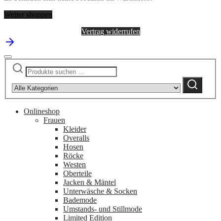
Weiter shoppen
Vertrag widerrufen
Suchen
Narrow
nach:
by
Suchen
category:
Onlineshop
Frauen
Kleider
Overalls
Hosen
Röcke
Westen
Oberteile
Jacken & Mäntel
Unterwäsche & Socken
Bademode
Umstands- und Stillmode
Limited Edition