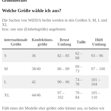
Größenberater
Optionen
können
Welche Größe wähle ich aus?
auf
der
Die Sachen von WiDDA berlin werden in den Größen S, M, L und
Produktseite
XL
gewählt
bzw. one size (Einheitsgröße) angeboten:
werden
internationale
Konfektions-
Brust
Hüft
Taille
Größe
größe
Umfang
Umfang
62 –
S
36
82 – 85
93 – 96
68
69 –
M
38/40
86 – 89
97 – 100
73
74 –
101 –
L
42
90 – 96
78
104
97 –
79 –
105 –
XL
44/46
102
84
110
Fällt eines der Modelle eher größer oder kleiner aus, so haben wir