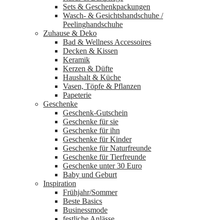
DIGGIN
Sets & Geschenkpackungen
WHITE
Wasch‑ & Gesichtshandschuhe /
von
Peelinghandschuhe
Dedicated
Zuhause & Deko
Menge
Bad & Wellness Accessoires
Decken & Kissen
Keramik
Kerzen & Düfte
Haushalt & Küche
Vasen, Töpfe & Pflanzen
Papeterie
Geschenke
Geschenk-Gutschein
Geschenke für sie
Geschenke für ihn
Geschenke für Kinder
Geschenke für Naturfreunde
Geschenke für Tierfreunde
Geschenke unter 30 Euro
Baby und Geburt
Inspiration
Frühjahr/Sommer
Beste Basics
Businessmode
festliche Anlässe