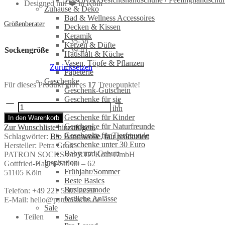
Designed mit ❤️ in Köln
Zuhause & Deko
Bad & Wellness Accessoires
Größenberater
Decken & Kissen
Keramik
35-38
Kerzen & Düfte
Sockengröße
39-41
Haushalt & Küche
Vasen, Töpfe & Pflanzen
Zurücksetzen
Papeterie
Geschenke
Für dieses Produkt gibt es
17
Treuepunkte!
Geschenk-Gutschein
Geschenke für sie
Tennissocken
Geschenke für ihn
Neonliebe
Geschenke für Kinder
In den Warenkorb
Pink
Geschenke für Naturfreunde
Zur Wunschliste hinzufügen.
|
Geschenke für Tierfreunde
Schlagwörter:
Bio Baumwolle
,
fair produziert
Patron
Geschenke unter 30 Euro
Hersteller:
Petra Groh
Socks
Baby und Geburt
PATRON SOCKS c/o RTZ Köln GmbH
Menge
Inspiration
Gottfried-Hagen-Str. 60 – 62
Frühjahr/Sommer
51105 Köln
Beste Basics
Businessmode
Telefon: +49 221 5607 2220
festliche Anlässe
E-Mail: hello@patronsocks.de
Sale
Teilen
Sale