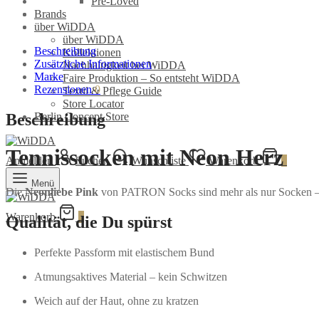
Pre-Loved
Brands
über WiDDA
über WiDDA
Beschreibung
Kollektionen
Zusätzliche Informationen
Nachhaltigkeit bei WiDDA
Marke
Faire Produktion – So entsteht WiDDA
Rezensionen
0
Textil & Pflege Guide
Store Locator
Beschreibung
Berlin Concept Store
Tennissocken mit Neon Herz
Anmelden
Suchen
Wunschliste
Warenkorb
0
Menü
Die
Neonliebe Pink
von PATRON Socks sind mehr als nur Socken – si
Warenkorb
0
Qualität, die Du spürst
Perfekte Passform mit elastischem Bund
Atmungsaktives Material – kein Schwitzen
Weich auf der Haut, ohne zu kratzen