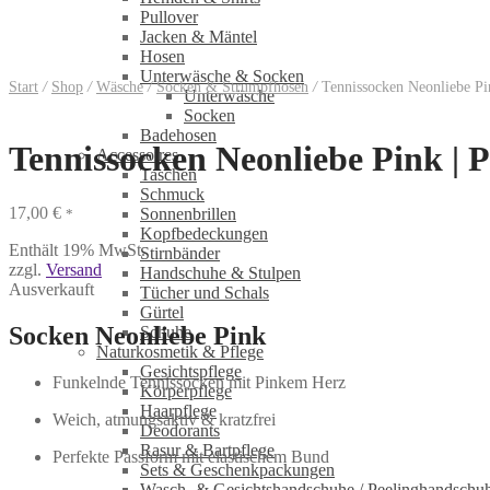
Pullover
Jacken & Mäntel
Hosen
Unterwäsche & Socken
Start
/
Shop
/
Wäsche
/
Socken & Strumpfhosen
/
Tennissocken Neonliebe Pin
Unterwäsche
Socken
Badehosen
Tennissocken Neonliebe Pink | 
Accessoires
Taschen
Schmuck
17,00
€
Sonnenbrillen
*
Kopfbedeckungen
Enthält 19% MwSt.
Stirnbänder
zzgl.
Versand
Handschuhe & Stulpen
Ausverkauft
Tücher und Schals
Gürtel
Socken Neonliebe Pink
Schuhe
Naturkosmetik & Pflege
Gesichtspflege
Funkelnde Tennissocken mit Pinkem Herz
Körperpflege
Haarpflege
Weich, atmungsaktiv & kratzfrei
Deodorants
Rasur & Bartpflege
Perfekte Passform mit elastischem Bund
Sets & Geschenkpackungen
Wasch‑ & Gesichtshandschuhe / Peelinghandschu