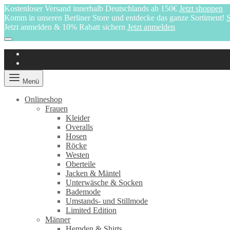
Kostenloser Versand innerhalb Deutschlands ab 150€
Jetzt shoppen
Komm in unseren Berliner Store und entdecke das ganze Sortiment!
S
Jetzt anmelden & 10% Rabatt sichern
Jetzt anmelden
Menü
Onlineshop
Frauen
Kleider
Overalls
Hosen
Röcke
Westen
Oberteile
Jacken & Mäntel
Unterwäsche & Socken
Bademode
Umstands- und Stillmode
Limited Edition
Männer
Hemden & Shirts