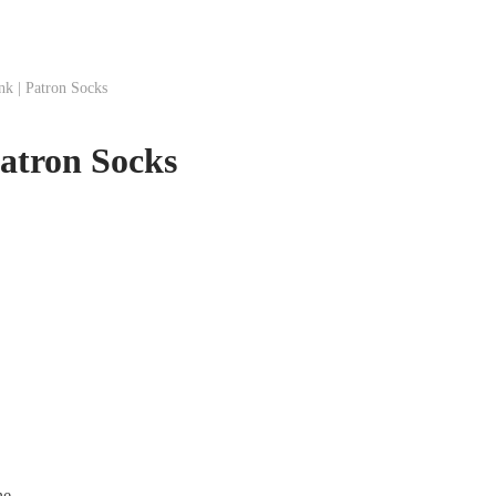
k | Patron Socks
Patron Socks
he