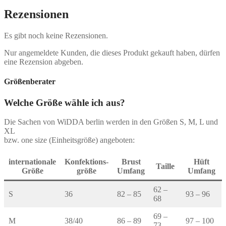
Rezensionen
Es gibt noch keine Rezensionen.
Nur angemeldete Kunden, die dieses Produkt gekauft haben, dürfen
eine Rezension abgeben.
Größenberater
Welche Größe wähle ich aus?
Die Sachen von WiDDA berlin werden in den Größen S, M, L und
XL
bzw. one size (Einheitsgröße) angeboten:
internationale
Konfektions-
Brust
Hüft
Taille
Größe
größe
Umfang
Umfang
62 –
S
36
82 – 85
93 – 96
68
69 –
M
38/40
86 – 89
97 – 100
73