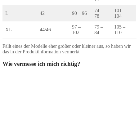
74 –
101 –
L
42
90 – 96
78
104
97 –
79 –
105 –
XL
44/46
102
84
110
Fällt eines der Modelle eher größer oder kleiner aus, so haben wir
das in der Produktinformation vermerkt.
Wie vermesse ich mich richtig?