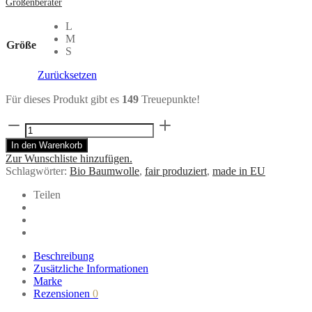
Größenberater
L
M
Größe
S
Zurücksetzen
Für dieses Produkt gibt es
149
Treuepunkte!
Cordhose
SEPP
In den Warenkorb
in
Zur Wunschliste hinzufügen.
Rot
Schlagwörter:
Bio Baumwolle
,
fair produziert
,
made in EU
Braun
aus
Teilen
Bio-
Baumwolle
Menge
Beschreibung
Zusätzliche Informationen
Marke
Rezensionen
0