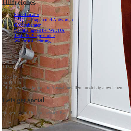
Hilfreiches
Store Locator
FAQ’s – Fragen und Antworten
Größenberater
Nachhaltigkeit bei WiDDA
Textil & Pflege Guide
Widerrufsbelehrung
Flagshipstore
Gärtnerstraße 24
10245 Berlin
Mo - Fr 11-19h
Sa 11-18h
Öffnungszeiten können in Ausnahmefällen kurzfristig abweichen.
Lets get social
Folge uns auf Deinem liebsten Kanal!