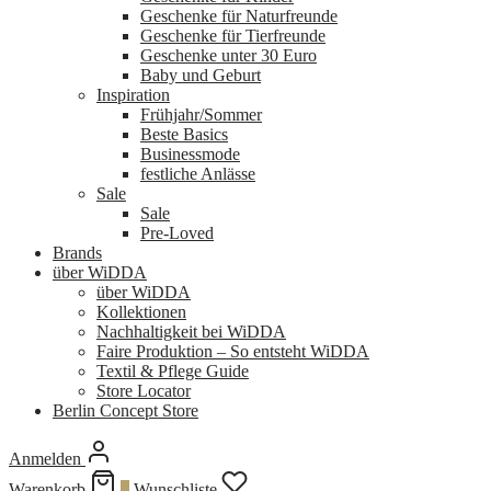
Geschenke für Naturfreunde
Geschenke für Tierfreunde
Geschenke unter 30 Euro
Baby und Geburt
Inspiration
Frühjahr/Sommer
Beste Basics
Businessmode
festliche Anlässe
Sale
Sale
Pre-Loved
Brands
über WiDDA
über WiDDA
Kollektionen
Nachhaltigkeit bei WiDDA
Faire Produktion – So entsteht WiDDA
Textil & Pflege Guide
Store Locator
Berlin Concept Store
Anmelden
Warenkorb
0
Wunschliste