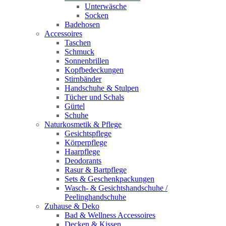
Unterwäsche
Socken
Badehosen
Accessoires
Taschen
Schmuck
Sonnenbrillen
Kopfbedeckungen
Stirnbänder
Handschuhe & Stulpen
Tücher und Schals
Gürtel
Schuhe
Naturkosmetik & Pflege
Gesichtspflege
Körperpflege
Haarpflege
Deodorants
Rasur & Bartpflege
Sets & Geschenkpackungen
Wasch‑ & Gesichtshandschuhe /
Peelinghandschuhe
Zuhause & Deko
Bad & Wellness Accessoires
Decken & Kissen