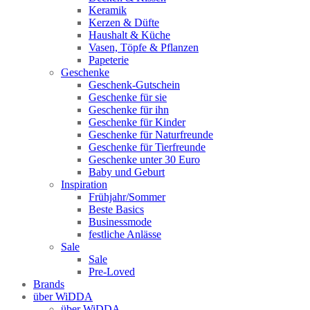
Keramik
Kerzen & Düfte
Haushalt & Küche
Vasen, Töpfe & Pflanzen
Papeterie
Geschenke
Geschenk-Gutschein
Geschenke für sie
Geschenke für ihn
Geschenke für Kinder
Geschenke für Naturfreunde
Geschenke für Tierfreunde
Geschenke unter 30 Euro
Baby und Geburt
Inspiration
Frühjahr/Sommer
Beste Basics
Businessmode
festliche Anlässe
Sale
Sale
Pre-Loved
Brands
über WiDDA
über WiDDA