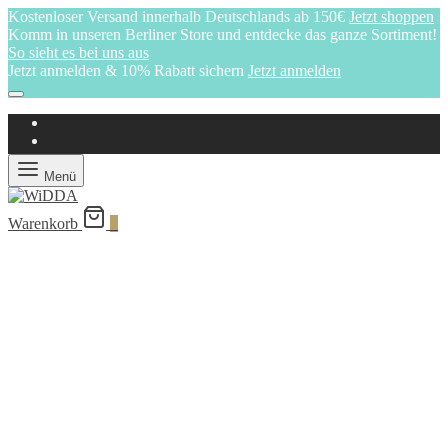
Kostenloser Versand innerhalb Deutschlands ab 150€
Jetzt shoppen
Komm in unseren Berliner Store und entdecke das ganze Sortiment!
So sieht es bei uns aus
Jetzt anmelden & 10% Rabatt sichern
Jetzt anmelden
Menü
Warenkorb
0