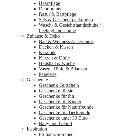
Haarpflege
Deodorants
Rasur & Bartpflege
Sets & Geschenkpackungen
Wasch‑ & Gesichtshandschuhe /
Peelinghandschuhe
Zuhause & Deko
Bad & Wellness Accessoires
Decken & Kissen
Keramik
Kerzen & Düfte
Haushalt & Küche
Vasen, Töpfe & Pflanzen
Papeterie
Geschenke
Geschenk-Gutschein
Geschenke für sie
Geschenke für ihn
Geschenke für Kinder
Geschenke für Naturfreunde
Geschenke für Tierfreunde
Geschenke unter 30 Euro
Baby und Geburt
Inspiration
Frühjahr/Sommer