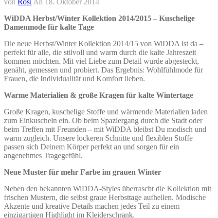
von
Rosi
An
18. Oktober 2014
WiDDA Herbst/Winter Kollektion 2014/2015 – Kuschelige
Damenmode für kalte Tage
Die neue Herbst/Winter Kollektion 2014/15 von WiDDA ist da –
perfekt für alle, die stilvoll und warm durch die kalte Jahreszeit
kommen möchten. Mit viel Liebe zum Detail wurde abgesteckt,
genäht, gemessen und probiert. Das Ergebnis: Wohlfühlmode für
Frauen, die Individualität und Komfort lieben.
Warme Materialien & große Kragen für kalte Wintertage
Große Kragen, kuschelige Stoffe und wärmende Materialien laden
zum Einkuscheln ein. Ob beim Spaziergang durch die Stadt oder
beim Treffen mit Freunden – mit WiDDA bleibst Du modisch und
warm zugleich. Unsere lockeren Schnitte und flexiblen Stoffe
passen sich Deinem Körper perfekt an und sorgen für ein
angenehmes Tragegefühl.
Neue Muster für mehr Farbe im grauen Winter
Neben den bekannten WiDDA-Styles überrascht die Kollektion mit
frischen Mustern, die selbst graue Herbsttage aufhellen. Modische
Akzente und kreative Details machen jedes Teil zu einem
einzigartigen Highlight im Kleiderschrank.