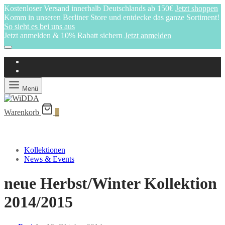
Kostenloser Versand innerhalb Deutschlands ab 150€
Jetzt shoppen
Komm in unseren Berliner Store und entdecke das ganze Sortiment!
So sieht es bei uns aus
Jetzt anmelden & 10% Rabatt sichern
Jetzt anmelden
Menü
Warenkorb
0
Kollektionen
News & Events
neue Herbst/Winter Kollektion
2014/2015