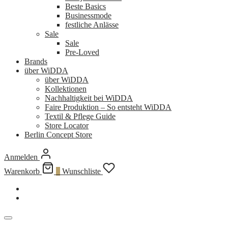
Beste Basics
Businessmode
festliche Anlässe
Sale
Sale
Pre-Loved
Brands
über WiDDA
über WiDDA
Kollektionen
Nachhaltigkeit bei WiDDA
Faire Produktion – So entsteht WiDDA
Textil & Pflege Guide
Store Locator
Berlin Concept Store
Anmelden
Warenkorb
0
Wunschliste