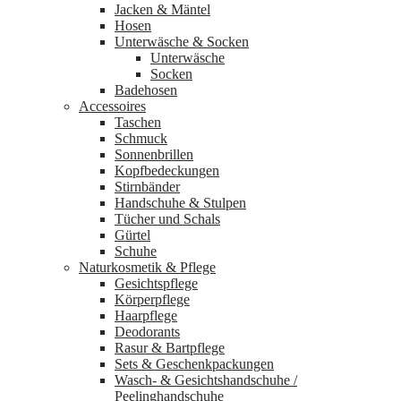
Jacken & Mäntel
Hosen
Unterwäsche & Socken
Unterwäsche
Socken
Badehosen
Accessoires
Taschen
Schmuck
Sonnenbrillen
Kopfbedeckungen
Stirnbänder
Handschuhe & Stulpen
Tücher und Schals
Gürtel
Schuhe
Naturkosmetik & Pflege
Gesichtspflege
Körperpflege
Haarpflege
Deodorants
Rasur & Bartpflege
Sets & Geschenkpackungen
Wasch‑ & Gesichtshandschuhe /
Peelinghandschuhe