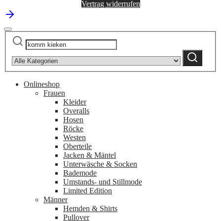
Vertrag widerrufen
Suchen
Narrow
nach:
by
Suchen
category:
Onlineshop
Frauen
Kleider
Overalls
Hosen
Röcke
Westen
Oberteile
Jacken & Mäntel
Unterwäsche & Socken
Bademode
Umstands- und Stillmode
Limited Edition
Männer
Hemden & Shirts
Pullover