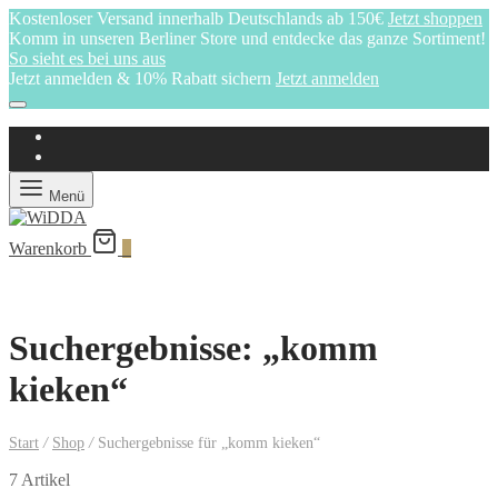
Kostenloser Versand innerhalb Deutschlands ab 150€
Jetzt shoppen
Komm in unseren Berliner Store und entdecke das ganze Sortiment!
So sieht es bei uns aus
Jetzt anmelden & 10% Rabatt sichern
Jetzt anmelden
Menü
Warenkorb
0
Suchergebnisse: „komm
kieken“
Start
/
Shop
/
Suchergebnisse für „komm kieken“
7 Artikel