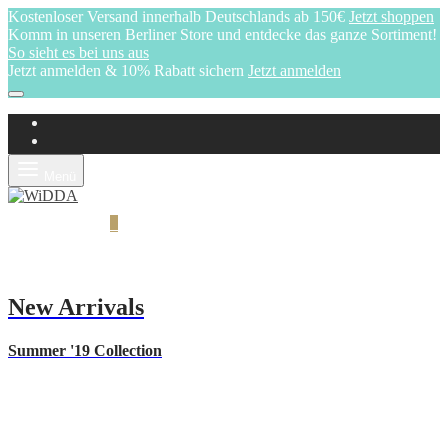
Kostenloser Versand innerhalb Deutschlands ab 150€
Jetzt shoppen
Komm in unseren Berliner Store und entdecke das ganze Sortiment!
So sieht es bei uns aus
Jetzt anmelden & 10% Rabatt sichern
Jetzt anmelden
Menü
Warenkorb
0
New Arrivals
Summer '19 Collection