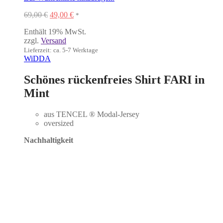
Ursprünglicher
Aktueller
69,00
€
49,00
€
*
Preis
Preis
Enthält 19% MwSt.
war:
ist:
zzgl.
Versand
69,00 €
49,00 €.
Lieferzeit: ca. 5-7 Werktage
WiDDA
Schönes rückenfreies Shirt FARI in
Mint
aus TENCEL ® Modal-Jersey
oversized
Nachhaltigkeit