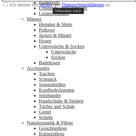
Bademode
Ich stimme den
AGBs
und
Datenschutzerklärung
zu.
Umstands- und Stillmode
Informiert mich
Limited Edition
Männer
Hemden & Shirts
Pullover
Jacken & Mäntel
Hosen
Unterwäsche & Socken
Unterwäsche
Socken
Badehosen
Accessoires
Taschen
Schmuck
Sonnenbrillen
Kopfbedeckungen
Stirnbänder
Handschuhe & Stulpen
Tücher und Schals
Gürtel
Schuhe
Naturkosmetik & Pflege
Gesichtspflege
Körperpflege