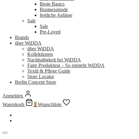
Beste Basics
Businessmode
festliche Anlässe
Sale
Sale
Pre-Loved
Brands
über WiDDA
über WiDDA
Kollektionen
Nachhaltigkeit bei WiDDA
Faire Produktion – So entsteht WiDDA
Textil & Pflege Guide
Store Locator
Berlin Concept Store
Anmelden
Warenkorb
0
Wunschliste