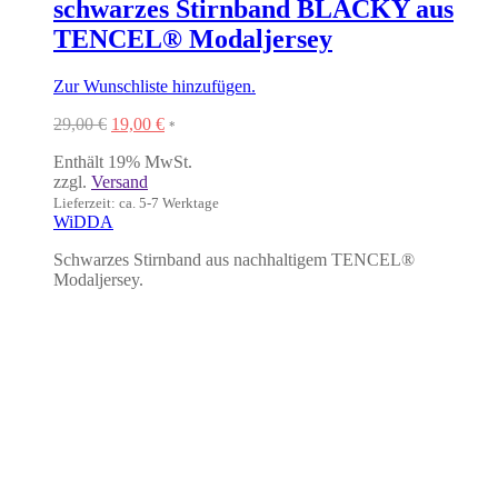
schwarzes Stirnband BLACKY aus
TENCEL® Modaljersey
Zur Wunschliste hinzufügen.
Ursprünglicher
Aktueller
29,00
€
19,00
€
*
Preis
Preis
Enthält 19% MwSt.
war:
ist:
zzgl.
Versand
29,00 €
19,00 €.
Lieferzeit: ca. 5-7 Werktage
WiDDA
Schwarzes Stirnband aus nachhaltigem TENCEL®
Modaljersey.