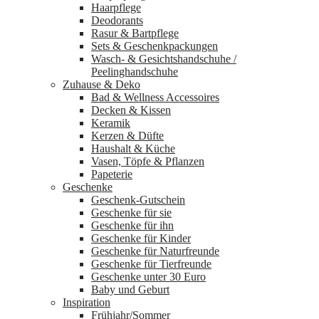
Haarpflege
Deodorants
Rasur & Bartpflege
Sets & Geschenkpackungen
Wasch‑ & Gesichtshandschuhe /
Peelinghandschuhe
Zuhause & Deko
Bad & Wellness Accessoires
Decken & Kissen
Keramik
Kerzen & Düfte
Haushalt & Küche
Vasen, Töpfe & Pflanzen
Papeterie
Geschenke
Geschenk-Gutschein
Geschenke für sie
Geschenke für ihn
Geschenke für Kinder
Geschenke für Naturfreunde
Geschenke für Tierfreunde
Geschenke unter 30 Euro
Baby und Geburt
Inspiration
Frühjahr/Sommer