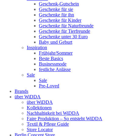
Geschenk-Gutschein
Geschenke für sie
Geschenke für ihn
Geschenke für Kinder
Geschenke für Naturfreunde
Geschenke für Tierfreunde
Geschenke unter 30 Euro
Baby und Geburt
Inspiration
Frühjahr/Sommer
Beste Basics
Businessmode
festliche Anlässe
Sale
Sale
Pre-Loved
Brands
über WiDDA
über WiDDA
Kollektionen
Nachhaltigkeit bei WiDDA
Faire Produktion – So entsteht WiDDA
Textil & Pflege Guide
Store Locator
Berlin Concept Store