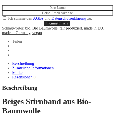
Ich stimme den
AGBs
und
Datenschutzerklärung
zu.
Informiert mich
Schlagwörter:
bio
,
Bio Baumwolle
,
fair produziert
,
made in EU
,
made in Germany
,
vegan
Teilen
Beschreibung
Zusätzliche Informationen
Marke
Rezensionen
0
Beschreibung
Beiges Stirnband aus Bio-
Baumwolle