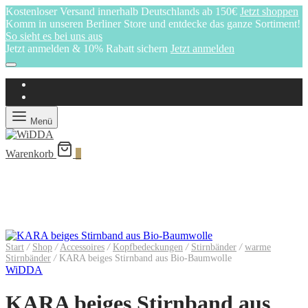
Kostenloser Versand innerhalb Deutschlands ab 150€
Jetzt shoppen
Komm in unseren Berliner Store und entdecke das ganze Sortiment!
So sieht es bei uns aus
Jetzt anmelden & 10% Rabatt sichern
Jetzt anmelden
Menü
Warenkorb
0
Start
/
Shop
/
Accessoires
/
Kopfbedeckungen
/
Stirnbänder
/
warme
Stirnbänder
/
KARA beiges Stirnband aus Bio-Baumwolle
WiDDA
KARA beiges Stirnband aus