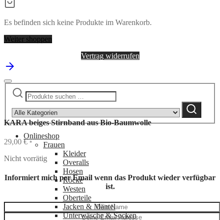
Es befinden sich keine Produkte im Warenkorb.
Weiter shoppen
Vertrag widerrufen
Suchen
Narrow
nach:
by
Suchen
category:
KARA beiges Stirnband aus Bio-Baumwolle
Onlineshop
29,00
€
*
Frauen
Kleider
Nicht vorrätig
Overalls
Hosen
Informiert mich per Email wenn das Produkt wieder verfügbar
Röcke
ist.
Westen
Oberteile
Jacken & Mäntel
Unterwäsche & Socken