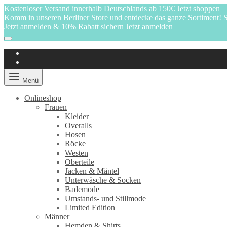
Kostenloser Versand innerhalb Deutschlands ab 150€
Jetzt shoppen
Komm in unseren Berliner Store und entdecke das ganze Sortiment!
S
Jetzt anmelden & 10% Rabatt sichern
Jetzt anmelden
Menü
Onlineshop
Frauen
Kleider
Overalls
Hosen
Röcke
Westen
Oberteile
Jacken & Mäntel
Unterwäsche & Socken
Bademode
Umstands- und Stillmode
Limited Edition
Männer
Hemden & Shirts