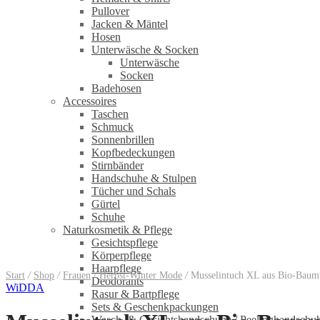
Pullover
Jacken & Mäntel
Hosen
Unterwäsche & Socken
Unterwäsche
Socken
Badehosen
Accessoires
Taschen
Schmuck
Sonnenbrillen
Kopfbedeckungen
Stirnbänder
Handschuhe & Stulpen
Tücher und Schals
Gürtel
Schuhe
Naturkosmetik & Pflege
Gesichtspflege
Körperpflege
Haarpflege
Start
/
Shop
/
Frauen
/
Herbst-Winter Mode
/
Musselintuch XL aus Bio-Baumwol
Deodorants
WiDDA
Rasur & Bartpflege
Sets & Geschenkpackungen
Wasch‑ & Gesichtshandschuhe / Peelinghandschu