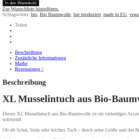
In den Warenkorb
aus
Zur Wunschliste hinzufügen.
Bio-
Schlagwörter:
bio
,
Bio Baumwolle
,
fair produziert
,
made in EU
,
vega
Baumwolle
–
Teilen
leicht,
weich
&
vielseitig
tragbar
Beschreibung
Menge
Zusätzliche Informationen
Marke
Rezensionen
0
Beschreibung
XL Musselintuch aus Bio-Baumwo
Dieses XL Musselintuch aus Bio-Baumwolle ist ein vielseitiges Accesso
wärmend.
Ob als Schal, Stola oder leichtes Tuch – durch seine Größe und das f