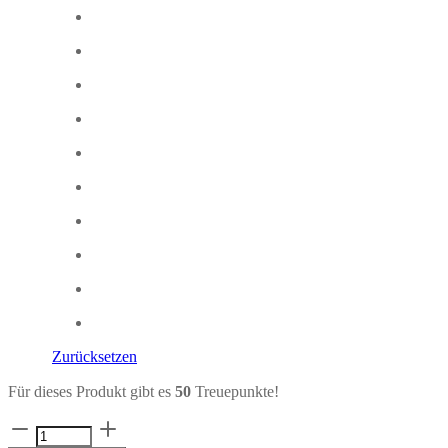
Zurücksetzen
Für dieses Produkt gibt es
50
Treuepunkte!
Musselintuch
XL