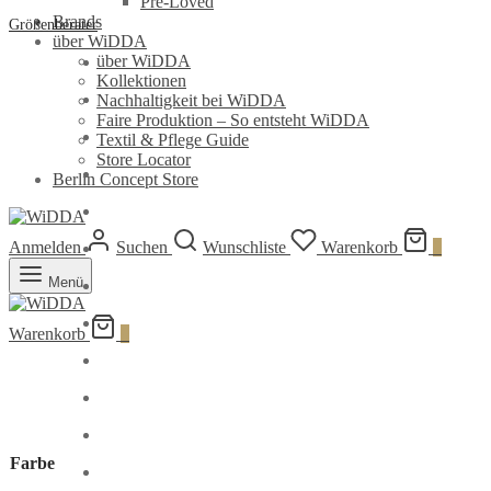
Pre-Loved
Brands
Größenberater
über WiDDA
über WiDDA
Kollektionen
Nachhaltigkeit bei WiDDA
Faire Produktion – So entsteht WiDDA
Textil & Pflege Guide
Store Locator
Berlin Concept Store
Anmelden
Suchen
Wunschliste
Warenkorb
0
Menü
Warenkorb
0
Farbe