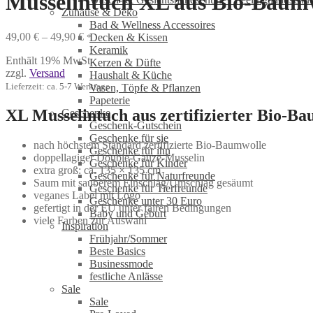
Musselintuch XL aus Bio-Baumwol
Zuhause & Deko
Bad & Wellness Accessoires
Preisspanne:
49,00
€
–
49,90
€
Decken & Kissen
*
49,00 €
Keramik
Enthält 19% MwSt.
bis
Kerzen & Düfte
zzgl.
Versand
49,90 €
Haushalt & Küche
Lieferzeit: ca. 5-7 Werktage
Vasen, Töpfe & Pflanzen
Papeterie
XL Musselintuch aus zertifizierter Bio-Ba
Geschenke
Geschenk-Gutschein
Geschenke für sie
nach höchstem Standard zertifizierte Bio-Baumwolle
Geschenke für ihn
doppellagiger Double-Gauze-Musselin
Geschenke für Kinder
extra groß: ca. 135 × 135 cm
Geschenke für Naturfreunde
Saum mit sauberem Einschlag/Umschlag gesäumt
Geschenke für Tierfreunde
veganes Label mit Logo
Geschenke unter 30 Euro
gefertigt in der EU unter fairen Bedingungen
Baby und Geburt
viele Farben zur Auswahl
Inspiration
Frühjahr/Sommer
Beste Basics
Businessmode
festliche Anlässe
Sale
Sale