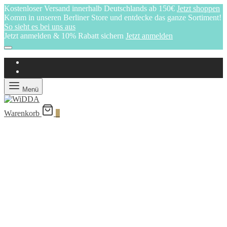
Kostenloser Versand innerhalb Deutschlands ab 150€
Jetzt shoppen
Komm in unseren Berliner Store und entdecke das ganze Sortiment!
So sieht es bei uns aus
Jetzt anmelden & 10% Rabatt sichern
Jetzt anmelden
Menü
Warenkorb
0