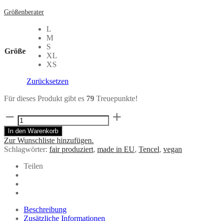
Größenberater
L
M
S
Größe
XL
XS
Zurücksetzen
Für dieses Produkt gibt es
79
Treuepunkte!
Blusentop
VAU
In den Warenkorb
in
Zur Wunschliste hinzufügen.
Pink
Schlagwörter:
fair produziert
,
made in EU
,
Tencel
,
vegan
aus
TENCEL®
Teilen
Menge
Beschreibung
Zusätzliche Informationen