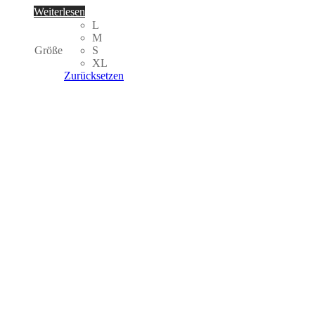
Weiterlesen
L
M
Größe
S
XL
Zurücksetzen