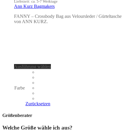
Lieferzeit: ca. 5-7 Werktage
Ann Kurz Bagmakers
FANNY – Crossbody Bag aus Veloursleder / Gürteltasche
von ANN KURZ.
Dieses
Ausführung wählen
Produkt
weist
mehrere
Varianten
Farbe
auf.
Die
Optionen
Zurücksetzen
können
auf
Größenberater
der
Produktseite
Welche Größe wähle ich aus?
gewählt