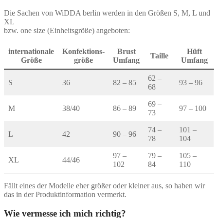
werden
Die Sachen von WiDDA berlin werden in den Größen S, M, L und
XL
bzw. one size (Einheitsgröße) angeboten:
internationale
Konfektions-
Brust
Hüft
Taille
Größe
größe
Umfang
Umfang
62 –
S
36
82 – 85
93 – 96
68
69 –
M
38/40
86 – 89
97 – 100
73
74 –
101 –
L
42
90 – 96
78
104
97 –
79 –
105 –
XL
44/46
102
84
110
Fällt eines der Modelle eher größer oder kleiner aus, so haben wir
das in der Produktinformation vermerkt.
Wie vermesse ich mich richtig?