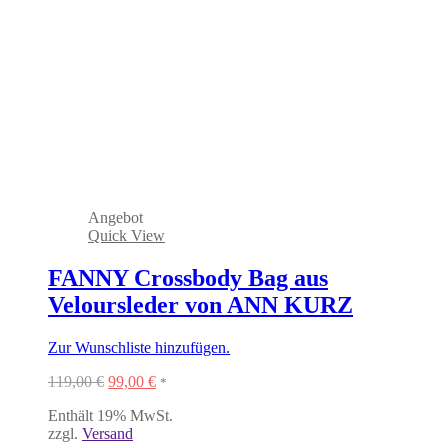
Angebot
Quick View
FANNY Crossbody Bag aus
Veloursleder von ANN KURZ
Zur Wunschliste hinzufügen.
Ursprünglicher
Aktueller
119,00
€
99,00
€
*
Preis
Preis
Enthält 19% MwSt.
war:
ist:
zzgl.
Versand
119,00 €
99,00 €.