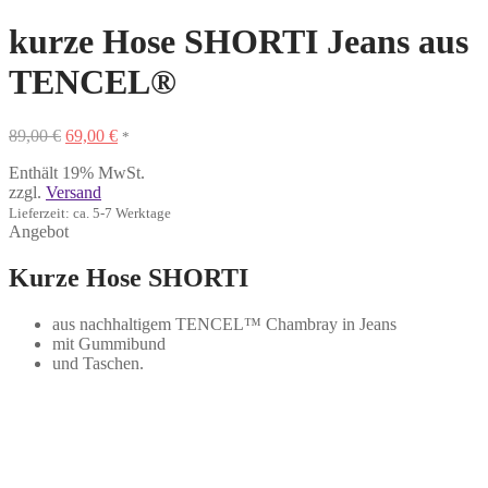
kurze Hose SHORTI Jeans aus
TENCEL®
Ursprünglicher
Aktueller
89,00
€
69,00
€
*
Preis
Preis
Enthält 19% MwSt.
war:
ist:
zzgl.
Versand
89,00 €
69,00 €.
Lieferzeit: ca. 5-7 Werktage
Angebot
Kurze Hose SHORTI
aus nachhaltigem TENCEL
™ Chambray in Jeans
mit Gummibund
und Taschen.