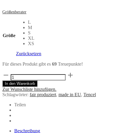
Größenberater
L
M
S
Größe
XL
XS
Zurücksetzen
Für dieses Produkt gibt es
69
Treuepunkte!
kurze
Hose
In den Warenkorb
SHORTI
Zur Wunschliste hinzufügen.
Jeans
Schlagwörter:
fair produziert
,
made in EU
,
Tencel
aus
TENCEL®
Teilen
Menge
Beschreibung