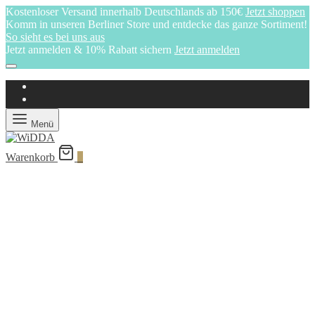
Kostenloser Versand innerhalb Deutschlands ab 150€
Jetzt shoppen
Komm in unseren Berliner Store und entdecke das ganze Sortiment!
So sieht es bei uns aus
Jetzt anmelden & 10% Rabatt sichern
Jetzt anmelden
Menü
Warenkorb
0