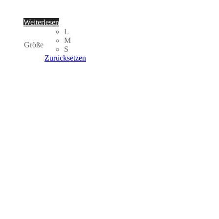
Weiterlesen
L
M
Größe
S
Zurücksetzen