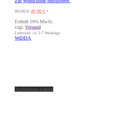
Zur Wunschliste hinzufügen.
Ursprünglicher
Aktueller
89,00
€
49,00
€
*
Preis
Preis
Enthält 19% MwSt.
war:
ist:
zzgl.
Versand
89,00 €
49,00 €.
Lieferzeit: ca. 5-7 Werktage
WiDDA
Dieses
Ausführung wählen
Produkt
weist
mehrere
Varianten
auf.
Die
Optionen
können