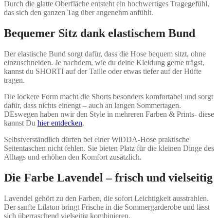
Durch die glatte Oberfläche entsteht ein hochwertiges Tragegefühl,
das sich den ganzen Tag über angenehm anfühlt.
Bequemer Sitz dank elastischem Bund
Der elastische Bund sorgt dafür, dass die Hose bequem sitzt, ohne
einzuschneiden. Je nachdem, wie du deine Kleidung gerne trägst,
kannst du SHORTI auf der Taille oder etwas tiefer auf der Hüfte
tragen.
Die lockere Form macht die Shorts besonders komfortabel und sorgt
dafür, dass nichts einengt – auch an langen Sommertagen.
DEswegen haben nwir den Style in mehreren Farben & Prints- diese
kannst Du
hier entdecken
.
Selbstverständlich dürfen bei einer WiDDA-Hose praktische
Seitentaschen nicht fehlen. Sie bieten Platz für die kleinen Dinge des
Alltags und erhöhen den Komfort zusätzlich.
Die Farbe Lavendel – frisch und vielseitig
Lavendel gehört zu den Farben, die sofort Leichtigkeit ausstrahlen.
Der sanfte Lilaton bringt Frische in die Sommergarderobe und lässt
sich überraschend vielseitig kombinieren.