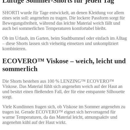
Luftige Sommer-Shorts für jeden Tag
SHORTI wurde für Tage entwickelt, an denen Kleidung vor allem
eines sein soll: angenehm zu tragen. Die lockere Passform sorgt für
Bewegungsfreiheit, während das leichte Material weich fällt und
auch bei sommerlichen Temperaturen komfortabel bleibt.
Ob im Urlaub, im Garten, beim Stadtbummel oder einfach im Alltag
– diese Shorts lassen sich vielseitig einsetzen und unkompliziert
kombinieren.
ECOVERO™ Viskose – weich, leicht und
sommerlich
Die Shorts bestehen aus 100 % LENZING™ ECOVERO™
Viskose. Das Material fühlt sich angenehm weich auf der Haut an
und besitzt einen fließenden Fall, der für eine entspannte Silhouette
sorgt.
Viele Kundinnen fragen sich, ob Viskose im Sommer angenehm zu
tragen ist. Gerade ECOVERO™ eignet sich hervorragend für
warme Temperaturen, da das Material leicht, atmungsaktiv und
angenehm kühl auf der Haut wirkt.