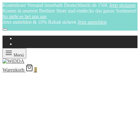
Kostenloser Versand innerhalb Deutschlands ab 150€
Jetzt shoppen
Komm in unseren Berliner Store und entdecke das ganze Sortiment!
So sieht es bei uns aus
Jetzt anmelden & 10% Rabatt sichern
Jetzt anmelden
Menü
Warenkorb
0