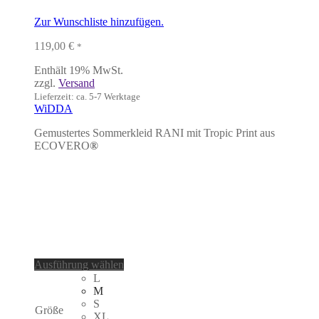
Zur Wunschliste hinzufügen.
119,00
€
*
Enthält 19% MwSt.
zzgl.
Versand
Lieferzeit: ca. 5-7 Werktage
WiDDA
Gemustertes Sommerkleid RANI mit Tropic Print aus
ECOVERO
®
Dieses
Ausführung wählen
Produkt
L
weist
M
mehrere
S
Größe
Varianten
XL