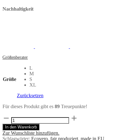
Nachhaltigkeit
Größenberater
L
M
Größe
S
XL
Zurücksetzen
Für dieses Produkt gibt es
89
Treuepunkte!
Kurze
Hose
In den Warenkorb
SHORTI
Zur Wunschliste hinzufügen.
lavendel
Schlagwörter:
Ecovero
,
fair produziert
,
made in EU
aus