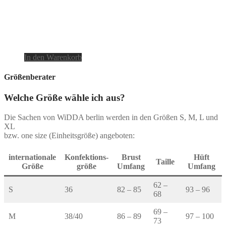
In den Warenkorb
Größenberater
Welche Größe wähle ich aus?
Die Sachen von WiDDA berlin werden in den Größen S, M, L und
XL
bzw. one size (Einheitsgröße) angeboten:
internationale
Konfektions-
Brust
Hüft
Taille
Größe
größe
Umfang
Umfang
62 –
S
36
82 – 85
93 – 96
68
69 –
M
38/40
86 – 89
97 – 100
73