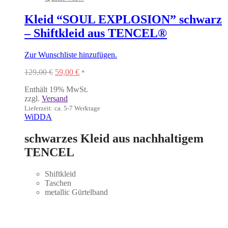
Kleid “SOUL EXPLOSION” schwarz
– Shiftkleid aus TENCEL®
Zur Wunschliste hinzufügen.
Ursprünglicher
Aktueller
129,00
€
59,00
€
*
Preis
Preis
Enthält 19% MwSt.
war:
ist:
zzgl.
Versand
129,00 €
59,00 €.
Lieferzeit: ca. 5-7 Werktage
WiDDA
schwarzes Kleid aus nachhaltigem
TENCEL
Shiftkleid
Taschen
metallic Gürtelband