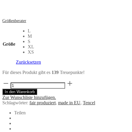
Größenberater
L
M
S
Größe
XL
XS
Zurücksetzen
Für dieses Produkt gibt es
139
Treuepunkte!
Hose
JUPP
In den Warenkorb
Bundfaltenhose
Zur Wunschliste hinzufügen.
aus
Schlagwörter:
fair produziert
,
made in EU
,
Tencel
Tencel™
in
Teilen
Schwarz
Menge