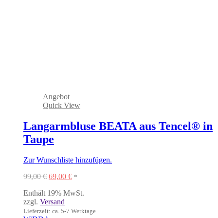
Angebot
Quick View
Langarmbluse BEATA aus Tencel® in
Taupe
Zur Wunschliste hinzufügen.
Ursprünglicher
Aktueller
99,00
€
69,00
€
*
Preis
Preis
Enthält 19% MwSt.
war:
ist:
zzgl.
Versand
99,00 €
69,00 €.
Lieferzeit: ca. 5-7 Werktage