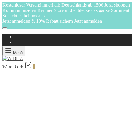
Kostenloser Versand innerhalb Deutschlands ab 150€
Jetzt shoppen
Komm in unseren Berliner Store und entdecke das ganze Sortiment!
So sieht es bei uns aus
Jetzt anmelden & 10% Rabatt sichern
Jetzt anmelden
Menü
Warenkorb
0