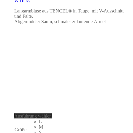
WiDDA
Langarmbluse aus TENCEL® in Taupe, mit V-Ausschnitt
und Falte.
Abgerundeter Saum, schmaler zulaufende Ärmel
Dieses
Ausführung wählen
Produkt
L
weist
M
Größe
mehrere
S