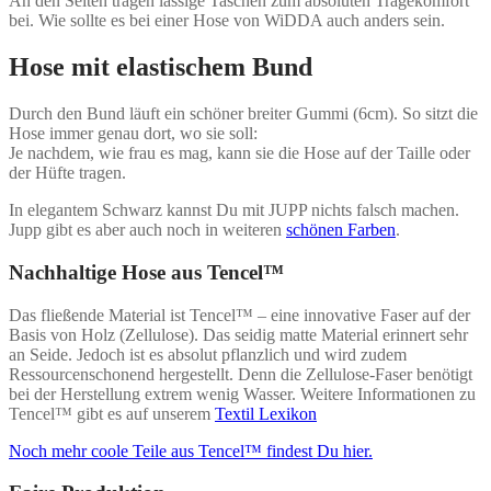
An den Seiten tragen lässige Taschen zum absoluten Tragekomfort
bei. Wie sollte es bei einer Hose von WiDDA auch anders sein.
Hose mit elastischem Bund
Durch den Bund läuft ein schöner breiter Gummi (6cm). So sitzt die
Hose immer genau dort, wo sie soll:
Je nachdem, wie frau es mag, kann sie die Hose auf der Taille oder
der Hüfte tragen.
In elegantem Schwarz kannst Du mit JUPP nichts falsch machen.
Jupp gibt es aber auch noch in weiteren
schönen Farben
.
Nachhaltige Hose aus Tencel™
Das fließende Material ist Tencel™ – eine innovative Faser auf der
Basis von Holz (Zellulose). Das seidig matte Material erinnert sehr
an Seide. Jedoch ist es absolut pflanzlich und wird zudem
Ressourcenschonend hergestellt. Denn die Zellulose-Faser benötigt
bei der Herstellung extrem wenig Wasser.
Weitere Informationen zu
Tencel™ gibt es auf unserem
Textil Lexikon
Noch mehr coole Teile aus Tencel™ findest Du hier.